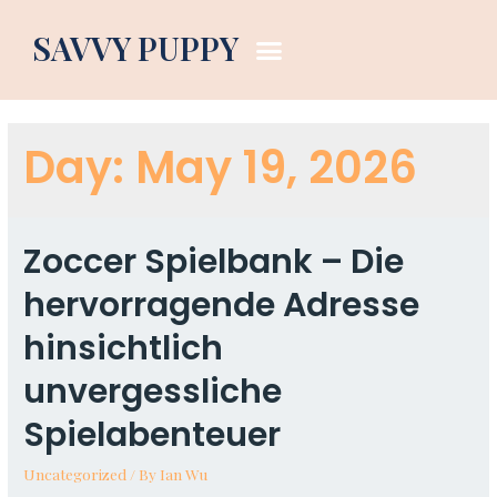
SAVVY PUPPY
Day:
May 19, 2026
Zoccer Spielbank – Die
hervorragende Adresse
hinsichtlich
unvergessliche
Spielabenteuer
Uncategorized
/ By
Ian Wu