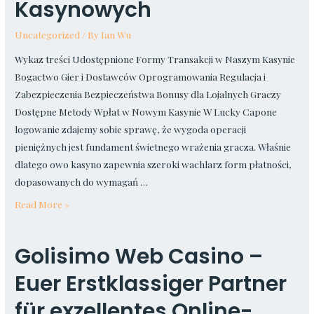
Kasynowych
Uncategorized
/ By
Ian Wu
Wykaz treści Udostępnione Formy Transakcji w Naszym Kasynie
Bogactwo Gier i Dostawców Oprogramowania Regulacja i
Zabezpieczenia Bezpieczeństwa Bonusy dla Lojalnych Graczy
Dostępne Metody Wpłat w Nowym Kasynie W Lucky Capone
logowanie zdajemy sobie sprawę, że wygoda operacji
pieniężnych jest fundament świetnego wrażenia gracza. Właśnie
dlatego owo kasyno zapewnia szeroki wachlarz form płatności,
dopasowanych do wymagań …
Read More »
Golisimo Web Casino –
Euer Erstklassiger Partner
für exzellentes Online-