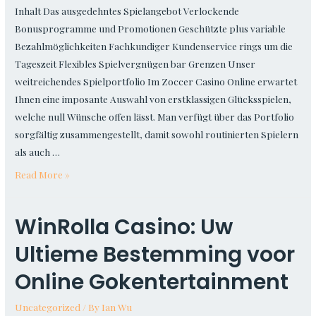
Inhalt Das ausgedehntes Spielangebot Verlockende
Bonusprogramme und Promotionen Geschützte plus variable
Bezahlmöglichkeiten Fachkundiger Kundenservice rings um die
Tageszeit Flexibles Spielvergnügen bar Grenzen Unser
weitreichendes Spielportfolio Im Zoccer Casino Online erwartet
Ihnen eine imposante Auswahl von erstklassigen Glücksspielen,
welche null Wünsche offen lässt. Man verfügt über das Portfolio
sorgfältig zusammengestellt, damit sowohl routinierten Spielern
als auch …
Read More »
WinRolla Casino: Uw
Ultieme Bestemming voor
Online Gokentertainment
Uncategorized
/ By
Ian Wu