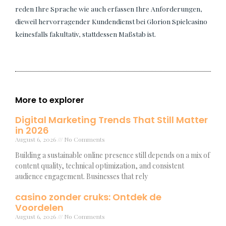
reden Ihre Sprache wie auch erfassen Ihre Anforderungen,
dieweil hervorragender Kundendienst bei Glorion Spielcasino
keinesfalls fakultativ, stattdessen Maßstab ist.
More to explorer
Digital Marketing Trends That Still Matter
in 2026
August 6, 2026
No Comments
Building a sustainable online presence still depends on a mix of
content quality, technical optimization, and consistent
audience engagement. Businesses that rely
casino zonder cruks: Ontdek de
Voordelen
August 6, 2026
No Comments