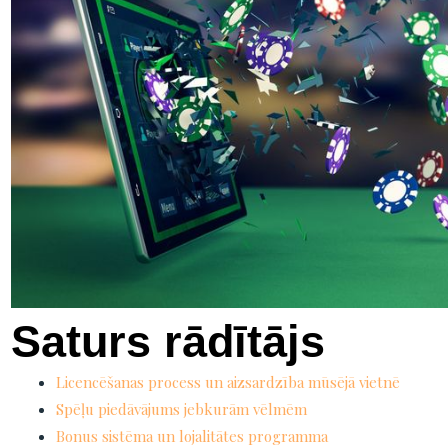
Saturs rādītājs
Licencēšanas process un aizsardzība mūsējā vietnē
Spēļu piedāvājums jebkurām vēlmēm
Bonus sistēma un lojalitātes programma