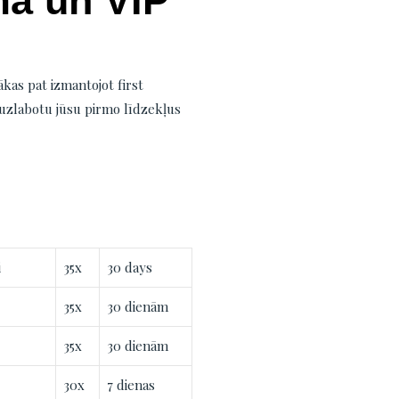
ma un VIP
kas pat izmantojot first
i uzlabotu jūsu pirmo līdzekļus
i
35x
30 days
35x
30 dienām
35x
30 dienām
30x
7 dienas