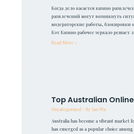
Когда дело касается казино развлеч
развлечений могут возникнуть ситу
модераторские работы, блокировки о
Кэт Казино рабочее зеркало решает л
Read More »
Top Australian Onlin
Uncategorized
/ By
Ian Wu
Australia has become a vibrant market 
has emerged as a popular choice among play