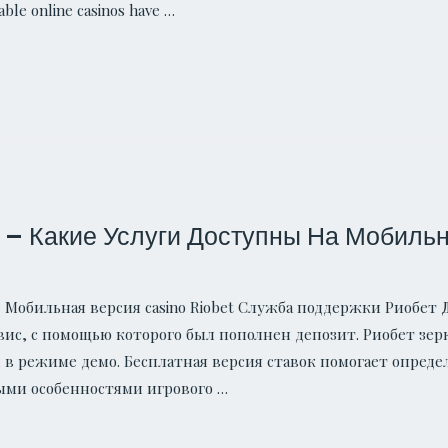
table online casinos have …
 – Какие Услуги Доступны На Мобиль
е Мобильная версия casino Riobet Служба поддержки Риобет 
вис, с помощью которого был пополнен депозит. Риобет зе
 в режиме демо. Бесплатная версия ставок помогает опред
ными особенностями игрового …