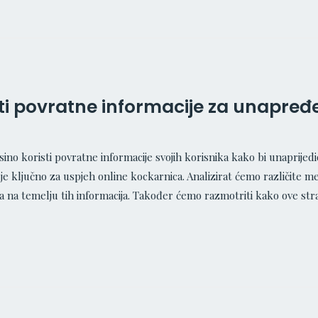
ti povratne informacije za unapređ
no koristi povratne informacije svojih korisnika kako bi unaprijedi
je ključno za uspjeh online kockarnica. Analizirat ćemo različite m
a na temelju tih informacija. Također ćemo razmotriti kako ove str