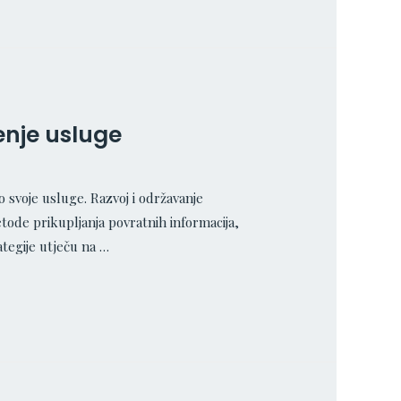
enje usluge
o svoje usluge. Razvoj i održavanje
etode prikupljanja povratnih informacija,
ategije utječu na …