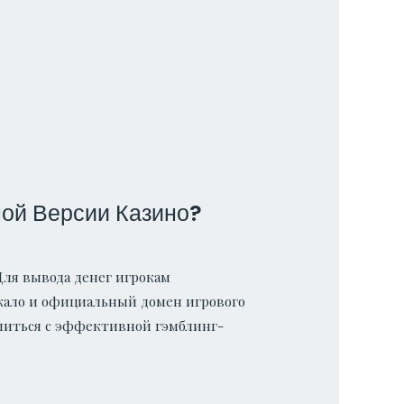
ной Версии Казино?
Для вывода денег игрокам
ркало и официальный домен игрового
елиться с эффективной гэмблинг-