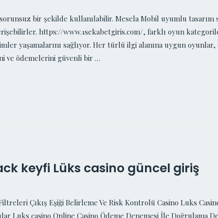
sorunsuz bir şekilde kullanılabilir. Mesela Mobil uyumlu tasarım s
rişebilirler. https://www.1sekabetgiris.com/, farklı oyun kategori
mler yaşamalarını sağlıyor. Her türlü ilgi alanına uygun oyunlar, e
ni ve ödemelerini güvenli bir …
ck keyfi Lüks casino güncel giriş
iltreleri Çıkış Eşiği Belirleme Ve Risk Kontrolü Casino Luks Casi
rılar Luks casino Online Casino Ödeme Denemesi İle Doğrulama De