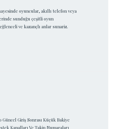
ayesinde oyuncular, akıllı telefon veya
lerinde sunduğu çeşitli oyun
ğlenceli ve kazançlı anlar sunariz.
no Güncel Giriş Sonrası Küçük Bakiye
stek Kanalları Ve Takip Numaraları