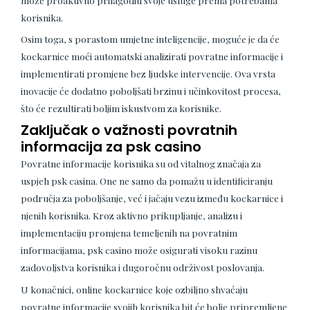
korisnika.
Osim toga, s porastom umjetne inteligencije, moguće je da će
kockarnice moći automatski analizirati povratne informacije i
implementirati promjene bez ljudske intervencije. Ova vrsta
inovacije će dodatno poboljšati brzinu i učinkovitost procesa,
što će rezultirati boljim iskustvom za korisnike.
Zaključak o važnosti povratnih
informacija za psk casino
Povratne informacije korisnika su od vitalnog značaja za
uspjeh psk casina. One ne samo da pomažu u identificiranju
područja za poboljšanje, već i jačaju vezu između kockarnice i
njenih korisnika. Kroz aktivno prikupljanje, analizu i
implementaciju promjena temeljenih na povratnim
informacijama, psk casino može osigurati visoku razinu
zadovoljstva korisnika i dugoročnu održivost poslovanja.
U konačnici, online kockarnice koje ozbiljno shvaćaju
povratne informacije svojih korisnika bit će bolje pripremljene