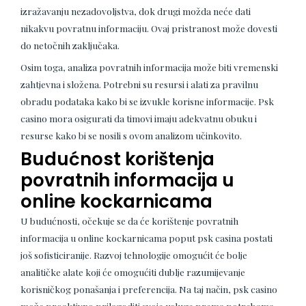
izražavanju nezadovoljstva, dok drugi možda neće dati
nikakvu povratnu informaciju. Ovaj pristranost može dovesti
do netočnih zaključaka.
Osim toga, analiza povratnih informacija može biti vremenski
zahtjevna i složena. Potrebni su resursi i alati za pravilnu
obradu podataka kako bi se izvukle korisne informacije. Psk
casino mora osigurati da timovi imaju adekvatnu obuku i
resurse kako bi se nosili s ovom analizom učinkovito.
Budućnost korištenja
povratnih informacija u
online kockarnicama
U budućnosti, očekuje se da će korištenje povratnih
informacija u online kockarnicama poput psk casina postati
još sofisticiranije. Razvoj tehnologije omogućit će bolje
analitičke alate koji će omogućiti dublje razumijevanje
korisničkog ponašanja i preferencija. Na taj način, psk casino
može proaktivno prilagoditi svoje usluge prema potrebama