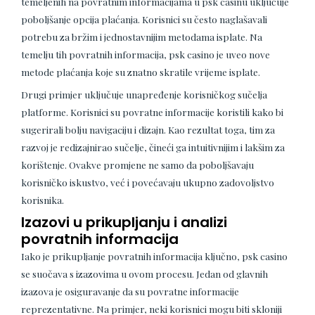
temeljenih na povratnim informacijama u psk casinu uključuje
poboljšanje opcija plaćanja. Korisnici su često naglašavali
potrebu za bržim i jednostavnijim metodama isplate. Na
temelju tih povratnih informacija, psk casino je uveo nove
metode plaćanja koje su znatno skratile vrijeme isplate.
Drugi primjer uključuje unapređenje korisničkog sučelja
platforme. Korisnici su povratne informacije koristili kako bi
sugerirali bolju navigaciju i dizajn. Kao rezultat toga, tim za
razvoj je redizajnirao sučelje, čineći ga intuitivnijim i lakšim za
korištenje. Ovakve promjene ne samo da poboljšavaju
korisničko iskustvo, već i povećavaju ukupno zadovoljstvo
korisnika.
Izazovi u prikupljanju i analizi
povratnih informacija
Iako je prikupljanje povratnih informacija ključno, psk casino
se suočava s izazovima u ovom procesu. Jedan od glavnih
izazova je osiguravanje da su povratne informacije
reprezentativne. Na primjer, neki korisnici mogu biti skloniji