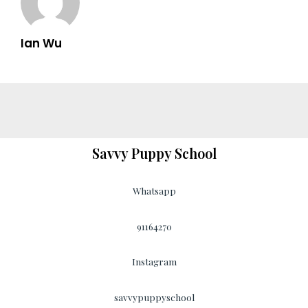
Ian Wu
Savvy Puppy School
Whatsapp
91164270
Instagram
savvypuppyschool