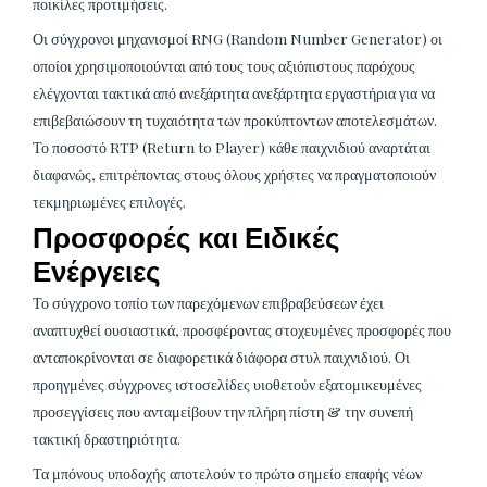
ποικίλες προτιμήσεις.
Οι σύγχρονοι μηχανισμοί RNG (Random Number Generator) οι
οποίοι χρησιμοποιούνται από τους τους αξιόπιστους παρόχους
ελέγχονται τακτικά από ανεξάρτητα ανεξάρτητα εργαστήρια για να
επιβεβαιώσουν τη τυχαιότητα των προκύπτοντων αποτελεσμάτων.
Το ποσοστό RTP (Return to Player) κάθε παιχνιδιού αναρτάται
διαφανώς, επιτρέποντας στους όλους χρήστες να πραγματοποιούν
τεκμηριωμένες επιλογές.
Προσφορές και Ειδικές
Ενέργειες
Το σύγχρονο τοπίο των παρεχόμενων επιβραβεύσεων έχει
αναπτυχθεί ουσιαστικά, προσφέροντας στοχευμένες προσφορές που
ανταποκρίνονται σε διαφορετικά διάφορα στυλ παιχνιδιού. Οι
προηγμένες σύγχρονες ιστοσελίδες υιοθετούν εξατομικευμένες
προσεγγίσεις που ανταμείβουν την πλήρη πίστη & την συνεπή
τακτική δραστηριότητα.
Τα μπόνους υποδοχής αποτελούν το πρώτο σημείο επαφής νέων