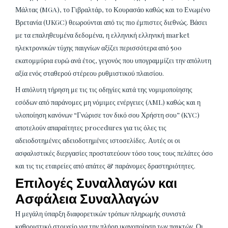
Μάλτας (MGA), το Γιβραλτάρ, το Κουρασάο καθώς και το Ενωμένο
Βρετανία (UKGC) θεωρούνται από τις πιο έμπιστες διεθνώς. Βάσει
με τα επαληθευμένα δεδομένα, η ελληνική ελληνική market
ηλεκτρονικών τύχης παιγνίων αξίζει περισσότερα από 500
εκατομμύρια ευρώ ανά έτος, γεγονός που υπογραμμίζει την απόλυτη
αξία ενός σταθερού στέρεου ρυθμιστικού πλαισίου.
Η απόλυτη τήρηση με τις τις οδηγίες κατά της νομιμοποίησης
εσόδων από παράνομες μη νόμιμες ενέργειες (AML) καθώς και η
υλοποίηση κανόνων “Γνώρισε τον δικό σου Χρήστη σου” (KYC)
αποτελούν απαραίτητες procedures για τις όλες τις
αδειοδοτημένες αδειοδοτημένες ιστοσελίδες. Αυτές οι οι
ασφαλιστικές διεργασίες προστατεύουν τόσο τους τους πελάτες όσο
και τις τις εταιρείες από απάτες & παράνομες δραστηριότητες.
Επιλογές Συναλλαγών και
Ασφάλεια Συναλλαγών
Η μεγάλη ύπαρξη διαφορετικών τρόπων πληρωμής συνιστά
καθοριστικό στοιχείο για την πλήρη ικανοποίηση των παικτών. Οι