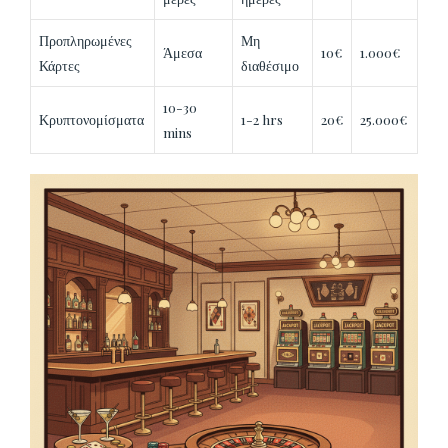
Προπληρωμένες
Μη
Άμεσα
10€
1.000€
Κάρτες
διαθέσιμο
10-30
Κρυπτονομίσματα
1-2 hrs
20€
25.000€
mins