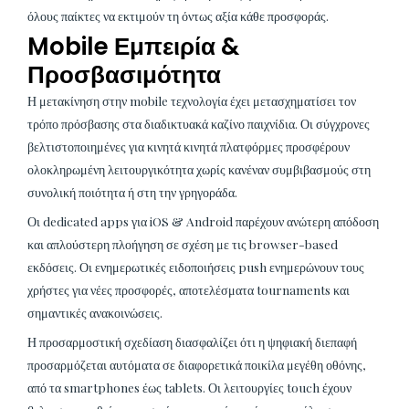
όλους παίκτες να εκτιμούν τη όντως αξία κάθε προσφοράς.
Mobile Εμπειρία &
Προσβασιμότητα
Η μετακίνηση στην mobile τεχνολογία έχει μετασχηματίσει τον
τρόπο πρόσβασης στα διαδικτυακά καζίνο παιχνίδια. Οι σύγχρονες
βελτιστοποιημένες για κινητά κινητά πλατφόρμες προσφέρουν
ολοκληρωμένη λειτουργικότητα χωρίς κανέναν συμβιβασμούς στη
συνολική ποιότητα ή στη την γρηγοράδα.
Οι dedicated apps για iOS & Android παρέχουν ανώτερη απόδοση
και απλούστερη πλοήγηση σε σχέση με τις browser-based
εκδόσεις. Οι ενημερωτικές ειδοποιήσεις push ενημερώνουν τους
χρήστες για νέες προσφορές, αποτελέσματα tournaments και
σημαντικές ανακοινώσεις.
Η προσαρμοστική σχεδίαση διασφαλίζει ότι η ψηφιακή διεπαφή
προσαρμόζεται αυτόματα σε διαφορετικά ποικίλα μεγέθη οθόνης,
από τα smartphones έως tablets. Οι λειτουργίες touch έχουν