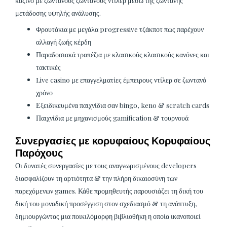
καζίνο με ζωντανούς ζωντανούς ντίλερ μέσω της ζωντανής
μετάδοσης υψηλής ανάλυσης.
Φρουτάκια με μεγάλα progressive τζάκποτ πως παρέχουν
αλλαγή ζωής κέρδη
Παραδοσιακά τραπέζια με κλασικούς κλασικούς κανόνες και
τακτικές
Live casino με επαγγελματίες έμπειρους ντίλερ σε ζωντανό
χρόνο
Εξειδικευμένα παιχνίδια σαν bingo, keno & scratch cards
Παιχνίδια με μηχανισμούς gamification & τουρνουά
Συνεργασίες με κορυφαίους Κορυφαίους
Παρόχους
Οι δυνατές συνεργασίες με τους αναγνωρισμένους developers
διασφαλίζουν τη αρτιότητα & την πλήρη δικαιοσύνη των
παρεχόμενων games. Κάθε προμηθευτής παρουσιάζει τη δική του
δική του μοναδική προσέγγιση στον σχεδιασμό & τη ανάπτυξη,
δημιουργώντας μια ποικιλόμορφη βιβλιοθήκη η οποία ικανοποιεί