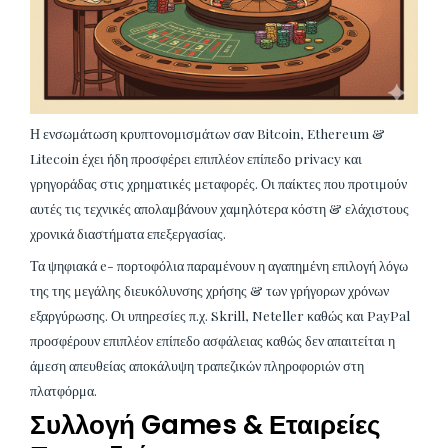
Η ενσωμάτωση κρυπτονομισμάτων σαν Bitcoin, Ethereum &
Litecoin έχει ήδη προσφέρει επιπλέον επίπεδο privacy και
γρηγοράδας στις χρηματικές μεταφορές. Οι παίκτες που προτιμούν
αυτές τις τεχνικές απολαμβάνουν χαμηλότερα κόστη & ελάχιστους
χρονικά διαστήματα επεξεργασίας.
Τα ψηφιακά e- πορτοφόλια παραμένουν η αγαπημένη επιλογή λόγω
της της μεγάλης διευκόλυνσης χρήσης & των γρήγορων χρόνων
εξαργύρωσης. Οι υπηρεσίες π.χ. Skrill, Neteller καθώς και PayPal
προσφέρουν επιπλέον επίπεδο ασφάλειας καθώς δεν απαιτείται η
άμεση απευθείας αποκάλυψη τραπεζικών πληροφοριών στη
πλατφόρμα.
Συλλογή Games & Εταιρείες