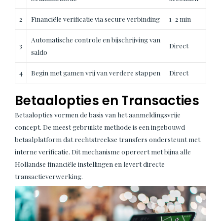
2
Financiële verificatie via secure verbinding
1-2 min
Automatische controle en bijschrijving van
3
Direct
saldo
4
Begin met gamen vrij van verdere stappen
Direct
Betaalopties en Transacties
Betaalopties vormen de basis van het aanmeldingsvrije
concept. De meest gebruikte methode is een ingebouwd
betaalplatform dat rechtstreekse transfers ondersteunt met
interne verificatie. Dit mechanisme opereert met bijna alle
Hollandse financiële instellingen en levert directe
transactieverwerking.