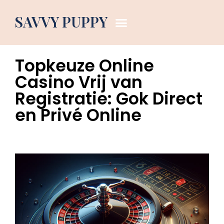
Dog Blog
SAVVY PUPPY
May 13, 2026
12:43 am
Topkeuze Online
Casino Vrij van
Registratie: Gok Direct
en Privé Online