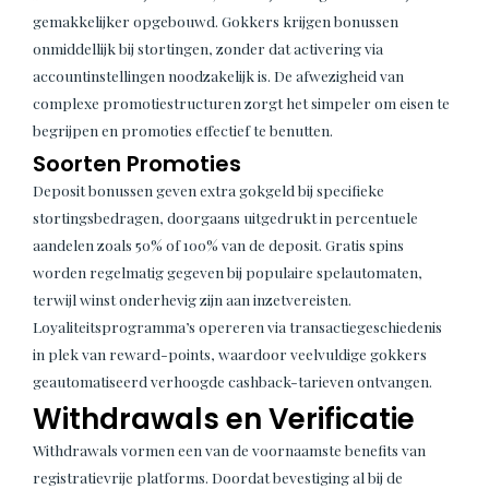
gemakkelijker opgebouwd. Gokkers krijgen bonussen
onmiddellijk bij stortingen, zonder dat activering via
accountinstellingen noodzakelijk is. De afwezigheid van
complexe promotiestructuren zorgt het simpeler om eisen te
begrijpen en promoties effectief te benutten.
Soorten Promoties
Deposit bonussen geven extra gokgeld bij specifieke
stortingsbedragen, doorgaans uitgedrukt in percentuele
aandelen zoals 50% of 100% van de deposit. Gratis spins
worden regelmatig gegeven bij populaire spelautomaten,
terwijl winst onderhevig zijn aan inzetvereisten.
Loyaliteitsprogramma’s opereren via transactiegeschiedenis
in plek van reward-points, waardoor veelvuldige gokkers
geautomatiseerd verhoogde cashback-tarieven ontvangen.
Withdrawals en Verificatie
Withdrawals vormen een van de voornaamste benefits van
registratievrije platforms. Doordat bevestiging al bij de