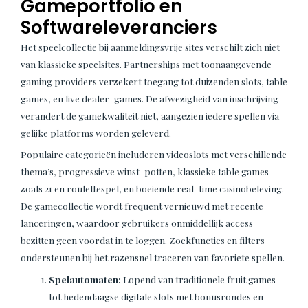
Gameportfolio en
Softwareleveranciers
Het speelcollectie bij aanmeldingsvrije sites verschilt zich niet
van klassieke speelsites. Partnerships met toonaangevende
gaming providers verzekert toegang tot duizenden slots, table
games, en live dealer-games. De afwezigheid van inschrijving
verandert de gamekwaliteit niet, aangezien iedere spellen via
gelijke platforms worden geleverd.
Populaire categorieën includeren videoslots met verschillende
thema’s, progressieve winst-potten, klassieke table games
zoals 21 en roulettespel, en boeiende real-time casinobeleving.
De gamecollectie wordt frequent vernieuwd met recente
lanceringen, waardoor gebruikers onmiddellijk access
bezitten geen voordat in te loggen. Zoekfuncties en filters
ondersteunen bij het razensnel traceren van favoriete spellen.
Spelautomaten:
Lopend van traditionele fruit games
tot hedendaagse digitale slots met bonusrondes en