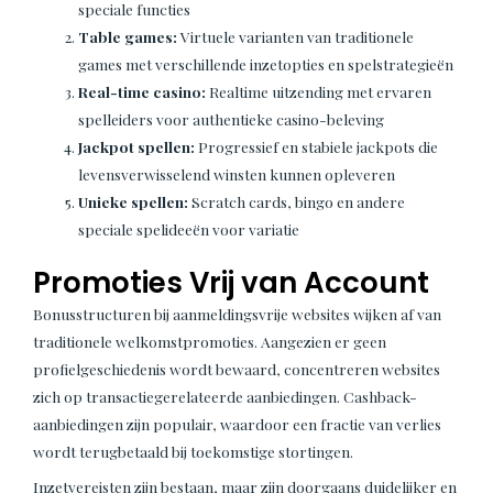
speciale functies
Table games:
Virtuele varianten van traditionele
games met verschillende inzetopties en spelstrategieën
Real-time casino:
Realtime uitzending met ervaren
spelleiders voor authentieke casino-beleving
Jackpot spellen:
Progressief en stabiele jackpots die
levensverwisselend winsten kunnen opleveren
Unieke spellen:
Scratch cards, bingo en andere
speciale spelideeën voor variatie
Promoties Vrij van Account
Bonusstructuren bij aanmeldingsvrije websites wijken af van
traditionele welkomstpromoties. Aangezien er geen
profielgeschiedenis wordt bewaard, concentreren websites
zich op transactiegerelateerde aanbiedingen. Cashback-
aanbiedingen zijn populair, waardoor een fractie van verlies
wordt terugbetaald bij toekomstige stortingen.
Inzetvereisten zijn bestaan, maar zijn doorgaans duidelijker en