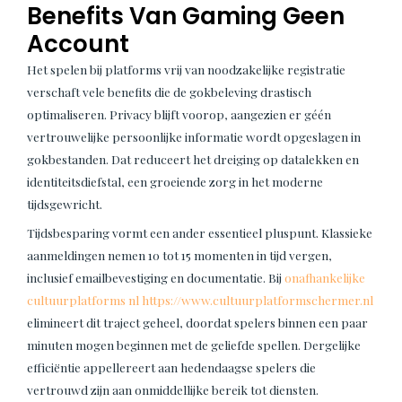
Benefits Van Gaming Geen
Account
Het spelen bij platforms vrij van noodzakelijke registratie
verschaft vele benefits die de gokbeleving drastisch
optimaliseren. Privacy blijft voorop, aangezien er géén
vertrouwelijke persoonlijke informatie wordt opgeslagen in
gokbestanden. Dat reduceert het dreiging op datalekken en
identiteitsdiefstal, een groeiende zorg in het moderne
tijdsgewricht.
Tijdsbesparing vormt een ander essentieel pluspunt. Klassieke
aanmeldingen nemen 10 tot 15 momenten in tijd vergen,
inclusief emailbevestiging en documentatie. Bij
onafhankelijke
cultuurplatforms nl https://www.cultuurplatformschermer.nl
elimineert dit traject geheel, doordat spelers binnen een paar
minuten mogen beginnen met de geliefde spellen. Dergelijke
efficiëntie appellereert aan hedendaagse spelers die
vertrouwd zijn aan onmiddellijke bereik tot diensten.