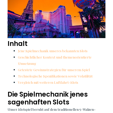
Inhalt
Jene Spielmechanik unseres bekannten Slots
Geschichtlicher Kontext und themenorientierte
Umsetzung
Getestete Gewinnstrategien für unserem Spiel
Technologische Spezifikationen sowie Volatilität
Vergleich mit weiteren Luftfahrt-Slots
Die Spielmechanik jenes
sagenhaften Slots
Unser Slotspiel beruht auf dem traditionellen 5-Walzen-