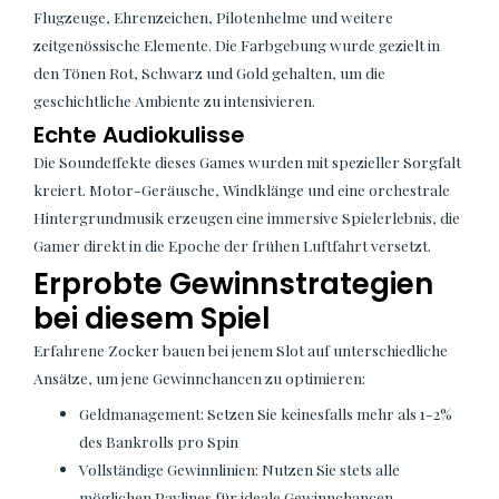
Flugzeuge, Ehrenzeichen, Pilotenhelme und weitere
zeitgenössische Elemente. Die Farbgebung wurde gezielt in
den Tönen Rot, Schwarz und Gold gehalten, um die
geschichtliche Ambiente zu intensivieren.
Echte Audiokulisse
Die Soundeffekte dieses Games wurden mit spezieller Sorgfalt
kreiert. Motor-Geräusche, Windklänge und eine orchestrale
Hintergrundmusik erzeugen eine immersive Spielerlebnis, die
Gamer direkt in die Epoche der frühen Luftfahrt versetzt.
Erprobte Gewinnstrategien
bei diesem Spiel
Erfahrene Zocker bauen bei jenem Slot auf unterschiedliche
Ansätze, um jene Gewinnchancen zu optimieren:
Geldmanagement: Setzen Sie keinesfalls mehr als 1-2%
des Bankrolls pro Spin
Vollständige Gewinnlinien: Nutzen Sie stets alle
möglichen Paylines für ideale Gewinnchancen