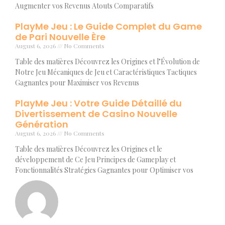
Augmenter vos Revenus Atouts Comparatifs
PlayMe Jeu : Le Guide Complet du Game
de Pari Nouvelle Ère
August 6, 2026
No Comments
Table des matières Découvrez les Origines et l’Évolution de
Notre Jeu Mécaniques de Jeu et Caractéristiques Tactiques
Gagnantes pour Maximiser vos Revenus
PlayMe Jeu : Votre Guide Détaillé du
Divertissement de Casino Nouvelle
Génération
August 6, 2026
No Comments
Table des matières Découvrez les Origines et le
développement de Ce Jeu Principes de Gameplay et
Fonctionnalités Stratégies Gagnantes pour Optimiser vos