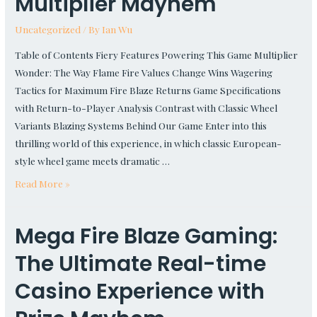
Multiplier Mayhem
Uncategorized
/ By
Ian Wu
Table of Contents Fiery Features Powering This Game Multiplier
Wonder: The Way Flame Fire Values Change Wins Wagering
Tactics for Maximum Fire Blaze Returns Game Specifications
with Return-to-Player Analysis Contrast with Classic Wheel
Variants Blazing Systems Behind Our Game Enter into this
thrilling world of this experience, in which classic European-
style wheel game meets dramatic …
Read More »
Mega Fire Blaze Gaming:
The Ultimate Real-time
Casino Experience with