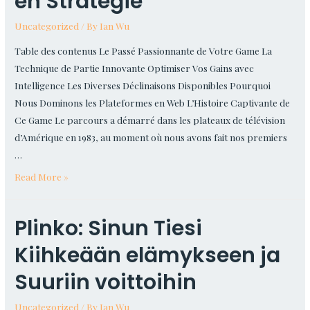
en Stratégie
Uncategorized
/ By
Ian Wu
Table des contenus Le Passé Passionnante de Votre Game La
Technique de Partie Innovante Optimiser Vos Gains avec
Intelligence Les Diverses Déclinaisons Disponibles Pourquoi
Nous Dominons les Plateformes en Web L’Histoire Captivante de
Ce Game Le parcours a démarré dans les plateaux de télévision
d’Amérique en 1983, au moment où nous avons fait nos premiers
…
Read More »
Plinko: Sinun Tiesi
Kiihkeään elämykseen ja
Suuriin voittoihin
Uncategorized
/ By
Ian Wu