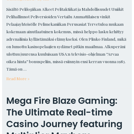
Sisältö Pelilogiikan Alkeet Pelitaktiikat ja Mahdollisuudet Uniikit
Pelihallinnot Peliversioiden Vertailu Ammattilaisen vinkit
Pelaajayhteisölle Pelimekaniikan Perusasiat Tervetuloa mukaan
kokemaan ainutlaatuinen kokemus, missä helppo lasku kehittyy
adrenaliinia kyllästämäksi elämykseksi. Olen Plinko Finland, mikä
on lumottu kasinopelaajien sydämet pitkin maailmaa. Alkuperäni
ulottuu juurensa kuuluisaan USA:n televisio-ohjelman “Arvaa
oikea hinta” bonuspeliin, missä esiinnyin ensi kerran vuonna 1983.
Tämä on …
Read More »
Mega Fire Blaze Gaming:
The Ultimate Real-time
Casino Journey featuring