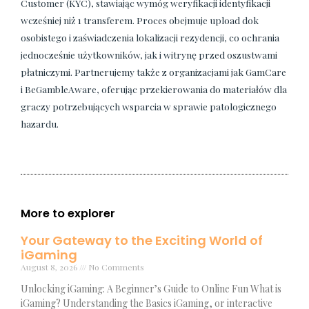
Customer (KYC), stawiając wymóg weryfikacji identyfikacji
wcześniej niż 1 transferem. Proces obejmuje upload dok
osobistego i zaświadczenia lokalizacji rezydencji, co ochrania
jednocześnie użytkowników, jak i witrynę przed oszustwami
płatniczymi. Partnerujemy także z organizacjami jak GamCare
i BeGambleAware, oferując przekierowania do materiałów dla
graczy potrzebujących wsparcia w sprawie patologicznego
hazardu.
More to explorer
Your Gateway to the Exciting World of
iGaming
August 8, 2026
No Comments
Unlocking iGaming: A Beginner’s Guide to Online Fun What is
iGaming? Understanding the Basics iGaming, or interactive