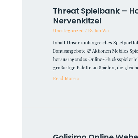
Threat Spielbank – Ho
Nervenkitzel
Uncategorized
/ By
Ian Wu
Inhalt Unser umfangreiches Spielportfol
Bonusangebote & Aktionen Mobiles Spiel
herausragendes Online-Glücksspielerlebn
großartige Palette an Spielen, die glei
Read More »
Golisimo Online Webes