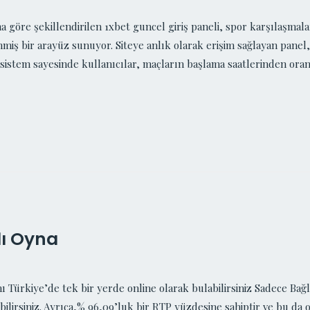
ına göre şekillendirilen 1xbet guncel giriş paneli, spor karşılaşma
nmiş bir arayüz sunuyor. Siteye anlık olarak erişim sağlayan panel
i sistem sayesinde kullanıcılar, maçların başlama saatlerinden ora
lı Oyna
Türkiye’de tek bir yerde online olarak bulabilirsiniz Sadece Bağl
abilirsiniz. Ayrıca,% 96,09’luk bir RTP yüzdesine sahiptir ve bu da 