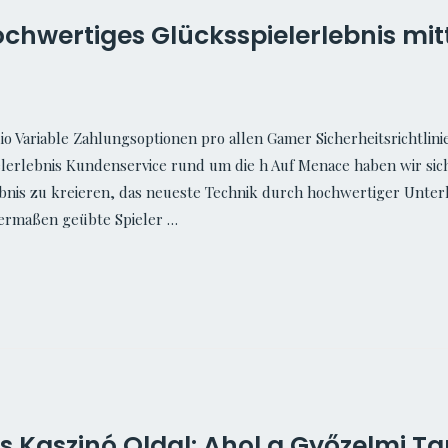
chwertiges Glücksspielerlebnis mit
io Variable Zahlungsoptionen pro allen Gamer Sicherheitsrichtli
erlebnis Kundenservice rund um die h Auf Menace haben wir sich
is zu kreieren, das neueste Technik durch hochwertiger Unterhal
chermaßen geübte Spieler …
 Kaszinó Oldal: Ahol a Győzelmi Ta