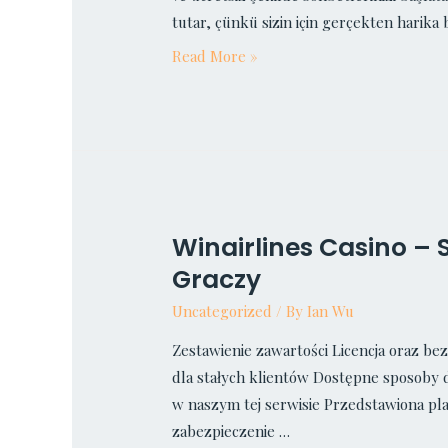
tutar, çünkü sizin için gerçekten harika
Read More »
Winairlines Casino –
Graczy
Uncategorized
/ By
Ian Wu
Zestawienie zawartości Licencja oraz 
dla stałych klientów Dostępne sposoby 
w naszym tej serwisie Przedstawiona pl
zabezpieczenie …