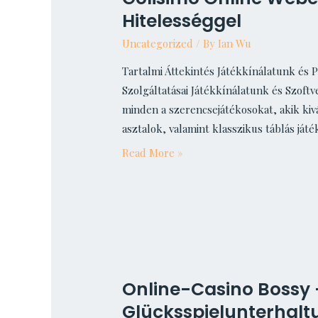
Hitelességgel
Uncategorized
/ By
Ian Wu
Tartalmi Áttekintés Játékkínálatunk és 
Szolgáltatásai Játékkínálatunk és Szoft
minden a szerencsejátékosokat, akik ki
asztalok, valamint klasszikus táblás ját
Read More »
Online-Casino Bossy –
Glücksspielunterhalt