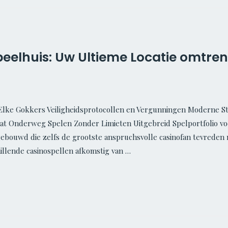
eelhuis: Uw Ultieme Locatie omtren
Elke Gokkers Veiligheidsprotocollen en Vergunningen Moderne S
t Onderweg Spelen Zonder Limieten Uitgebreid Spelportfolio voor 
gebouwd die zelfs de grootste anspruchsvolle casinofan tevreden
illende casinospellen afkomstig van …