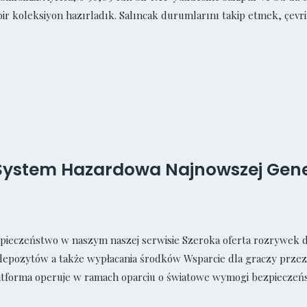
 bir koleksiyon hazırladık. Salıncak durumlarını takip etmek, çevr
 System Hazardowa Najnowszej Gene
bezpieczeństwo w naszym naszej serwisie Szeroka oferta rozrywe
depozytów a także wypłacania środków Wsparcie dla graczy przez
atforma operuje w ramach oparciu o światowe wymogi bezpieczeńs