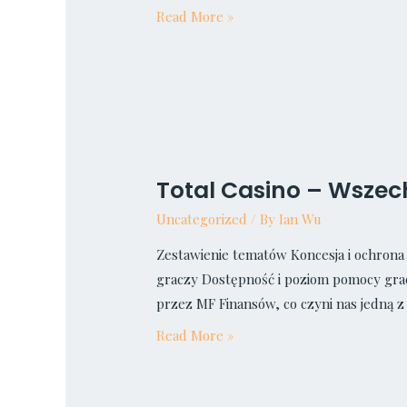
Read More »
Total Casino – Wszec
Uncategorized
/ By
Ian Wu
Zestawienie tematów Koncesja i ochrona 
graczy Dostępność i poziom pomocy grac
przez MF Finansów, co czyni nas jedną z
Read More »