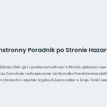
hstronny Poradnik po Stronie Haza
klienta Zbiór gier i producenci software’u Metody płatności i cza
za Zezwolenie i zabezpieczenie użytkownika Przedstawiona platf
 wybranych w zupełnie legalnych kasyn online w kraju. Total Casi