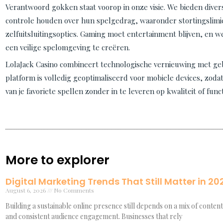
Verantwoord gokken staat voorop in onze visie. We bieden dive
controle houden over hun spelgedrag, waaronder stortingslimie
zelfuitsluitingsopties. Gaming moet entertainment blijven, en 
een veilige spelomgeving te creëren.
LolaJack Casino combineert technologische vernieuwing met geb
platform is volledig geoptimaliseerd voor mobiele devices, zodat j
van je favoriete spellen zonder in te leveren op kwaliteit of functi
More to explorer
Digital Marketing Trends That Still Matter in 20
August 6, 2026
No Comments
Building a sustainable online presence still depends on a mix of content
and consistent audience engagement. Businesses that rely