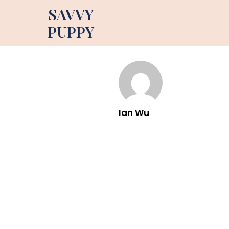
SAVVY
PUPPY
Ian Wu