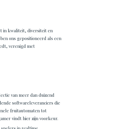
 in kwaliteit, diversiteit en
ben ons gepositioneerd als een
iedt, verenigd met
lectie van meer dan duizend
dende softwareleveranciers die
onele fruitautomaten tot
mer vindt hier zijn voorkeur.
 spelers in realtime