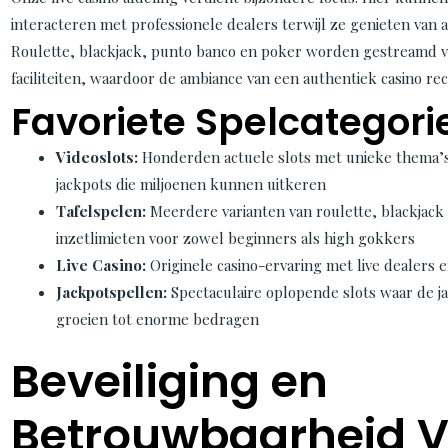
interacteren met professionele dealers terwijl ze genieten van a
Roulette, blackjack, punto banco en poker worden gestreamd va
faciliteiten, waardoor de ambiance van een authentiek casino rec
Favoriete Spelcategori
Videoslots:
Honderden actuele slots met unieke thema’s
jackpots die miljoenen kunnen uitkeren
Tafelspelen:
Meerdere varianten van roulette, blackjack
inzetlimieten voor zowel beginners als high gokkers
Live Casino:
Originele casino-ervaring met live dealers 
Jackpotspellen:
Spectaculaire oplopende slots waar de j
groeien tot enorme bedragen
Beveiliging en
Betrouwbaarheid 