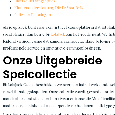
Diverse Betalingsopties
Klantenondersteuning Die Er Voor Je Is
Acties en Beloningen
Als je op zoek bent naar een virtueel casinoplatform dat uitblinkt
speelplezier, dan ben je bij
LolaJack
aan het goede punt. We heb
leidend virtueel casino dat gamers een spectaculaire beleving b
professionele service en innovatieve gamingoplossingen.
Onze Uitgebreide
Spelcollectie
Bij LolaJack Casino beschikken we over een indrukwekkende se
verschillende gokspellen. Onze collectie wordt gevoed door lei
mondiaal erkend staan om hun niveau en innovatie. Vanaf traditi
moderne videoslots met meeslepende verhaallijnen – elk type ga
Onze live casino afdeling verdient bijzondere focus. Hier kunnen