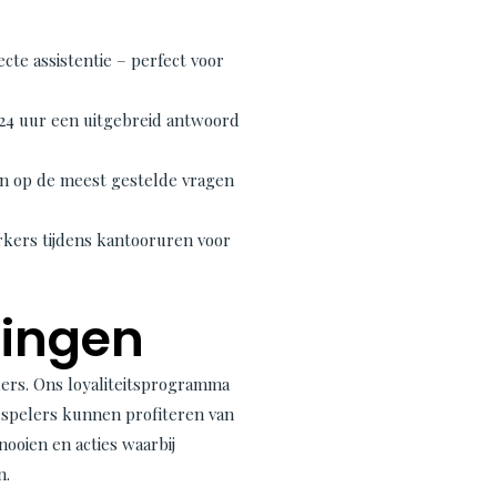
cte assistentie – perfect voor
 24 uur een uitgebreid antwoord
n op de meest gestelde vragen
kers tijdens kantooruren voor
ningen
ers. Ons loyaliteitsprogramma
 spelers kunnen profiteren van
ooien en acties waarbij
n.