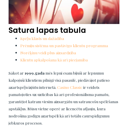
Satura lapas tabula
Spēļu klāsts un dažādība
Prēmiju sistēma un pastāvīgo klientu programma
Norēķinu veidi plus aizsardzība
Klientu apkalpošana kā arī pieejamība
Sākot ar
1999.gada
mēs lepni esam bijuši ar lepnumu
kalpojuši klientiem pilnīgi visā pasaulē, piedāvājot patieso
azartspēļu izjūtu internetā.
Casino Classic
ir veidots
pamatojoties uz uzticības kā arī profesionālisma pamatu,
garantējot katram viesim aizsargātu un satraucošu spēlēšanas
apstākļus. Mūsu vietne operē ar licencētu atļauju, kura
nodrošina godīgu azartspēli kā arī totālu caurspīdīgumu
jebkuros procesos.