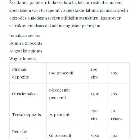
Šī sākuma pakete ir tāda veidota tā, lai nodrošinātu jauniem
spēlētājiem varētu saņemt visaugstākās labumi pirmajās spēļu
epizodēs. Sniedzam secīgu atlīdzību struktūru, kas aptver
vairākus iemaksas dažādām augošām prēmijām.
Iemaksas secība
Bonusa procents
Augstākā apjoms
Wager līmenis
Pirmais
100
100 procenti
30x
depozīts
eiro
piecdesmit
Otrā iemaksa
150€
30x
procenti
200
30
Trešā depozīts
25 procenti
eiro
reizes
Pēdējais
50 procenti
€150
30x