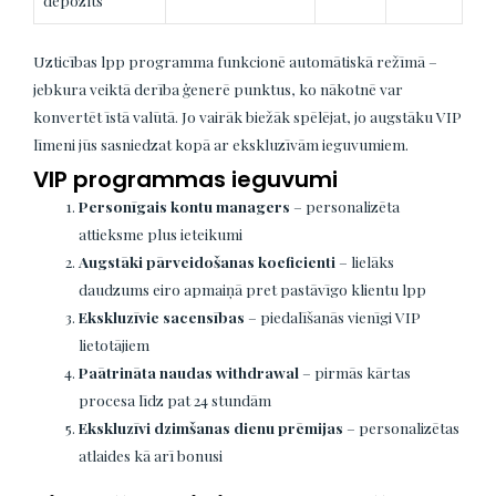
depozīts
Uzticības lpp programma funkcionē automātiskā režīmā –
jebkura veiktā derība ģenerē punktus, ko nākotnē var
konvertēt īstā valūtā. Jo vairāk biežāk spēlējat, jo augstāku VIP
līmeni jūs sasniedzat kopā ar ekskluzīvām ieguvumiem.
VIP programmas ieguvumi
Personīgais kontu managers
– personalizēta
attieksme plus ieteikumi
Augstāki pārveidošanas koeficienti
– lielāks
daudzums eiro apmaiņā pret pastāvīgo klientu lpp
Ekskluzīvie sacensības
– piedalīšanās vienīgi VIP
lietotājiem
Paātrināta naudas withdrawal
– pirmās kārtas
procesa līdz pat 24 stundām
Ekskluzīvi dzimšanas dienu prēmijas
– personalizētas
atlaides kā arī bonusi