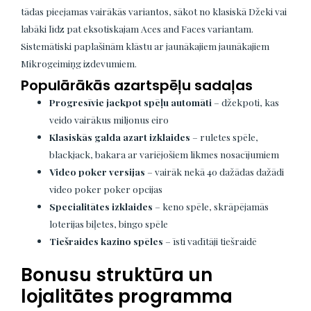
tādas pieejamas vairākās variantos, sākot no klasiskā Džeki vai
labāki līdz pat eksotiskajam Aces and Faces variantam.
Sistemātiski paplašinām klāstu ar jaunākajiem jaunākajiem
Mikrogeimiņg izdevumiem.
Populārākās azartspēļu sadaļas
Progresīvie jackpot spēļu automāti
– džekpoti, kas
veido vairākus miljonus eiro
Klasiskās galda azart izklaides
– ruletes spēle,
blackjack, bakara ar variējošiem likmes nosacījumiem
Video poker versijas
– vairāk nekā 40 dažādas dažādi
video poker poker opcijas
Specialitātes izklaides
– keno spēle, skrāpējamās
loterijas biļetes, bingo spēle
Tiešraides kazino spēles
– īsti vadītāji tiešraidē
Bonusu struktūra un
lojalitātes programma