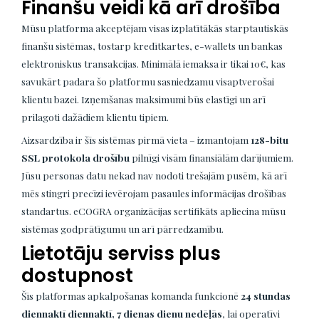
Finanšu veidi kā arī drošība
Mūsu platforma akceptējam visas izplatītākās starptautiskās
finanšu sistēmas, tostarp kredītkartes, e-wallets un bankas
elektroniskus transakcijas. Minimālā iemaksa ir tikai 10€, kas
savukārt padara šo platformu sasniedzamu visaptverošai
klientu bazei. Izņemšanas maksimumi būs elastīgi un arī
prilagoti dažādiem klientu tipiem.
Aizsardzība ir šīs sistēmas pirmā vieta – izmantojam
128-bitu
SSL protokola drošību
pilnīgi visām finansiālām darījumiem.
Jūsu personas datu nekad nav nodoti trešajām pusēm, kā arī
mēs stingri precīzi ievērojam pasaules informācijas drošības
standartus. eCOGRA organizācijas sertifikāts apliecina mūsu
sistēmas godprātīgumu un arī pārredzamību.
Lietotāju serviss plus
dostupnost
Šīs platformas apkalpošanas komanda funkcionē
24 stundas
diennaktī diennaktī, 7 dienas dienu nedēļās
, lai operatīvi