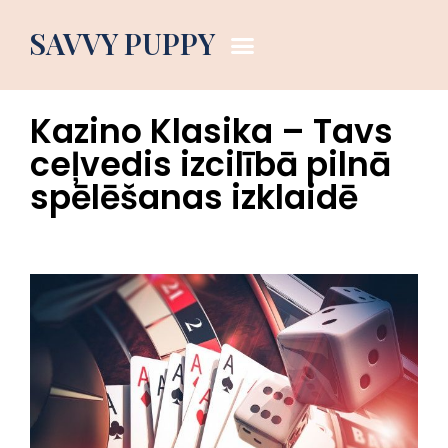
Dog Blog
SAVVY PUPPY
May 7, 2026
2:47 pm
Kazino Klasika – Tavs
ceļvedis izcilībā pilnā
spēlēšanas izklaidē