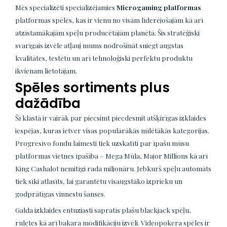
Mēs specializēti specializējamies
Microgaming platformas
platformas spēlēs, kas ir vienu no visām līderējošajām kā arī
atzīstamākajām spēļu producētājām planētā. Šis stratēģiski
svarīgais izvēle atļauj mums nodrošināt sniegt augstas
kvalitātes, testētu un arī tehnoloģiski perfektu produktu
ikvienam lietotājam.
Spēles sortiments plus
dažādība
Šī klāstā ir vairāk par piecsimt piecdesmit atšķirīgas izklaides
iespējas, kuras ietver visas populārākās mīlētākās kategorijas.
Progresīvo fondu laimesti tiek uzskatīti par īpašu mūsu
platformas vietnes īpašība – Mega Mūla, Major Millions kā arī
King Cashalot nemitīgi rada miljonāru. Jebkurš spēļu automāts
tiek sīki atlasīts, lai garantētu visaugstāko izprieku un
godprātīgas vinnestu šanses.
Galda izklaides entuziasti sapratīs plašu blackjack spēļu,
ruletes kā arī bakara modifikāciju izvēli. Videopokera spēles ir