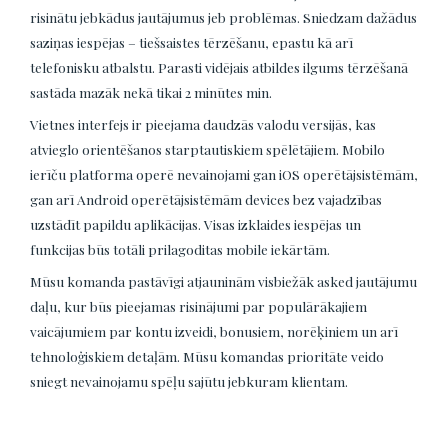
risinātu jebkādus jautājumus jeb problēmas. Sniedzam dažādus
saziņas iespējas – tiešsaistes tērzēšanu, epastu kā arī
telefonisku atbalstu. Parasti vidējais atbildes ilgums tērzēšanā
sastāda mazāk nekā tikai 2 minūtes min.
Vietnes interfejs ir pieejama daudzās valodu versijās, kas
atvieglo orientēšanos starptautiskiem spēlētājiem. Mobilo
ierīču platforma operē nevainojami gan iOS operētājsistēmām,
gan arī Android operētājsistēmām devices bez vajadzības
uzstādīt papildu aplikācijas. Visas izklaides iespējas un
funkcijas būs totāli prilagoditas mobile iekārtām.
Mūsu komanda pastāvīgi atjauninām visbiežāk asked jautājumu
daļu, kur būs pieejamas risinājumi par populārākajiem
vaicājumiem par kontu izveidi, bonusiem, norēķiniem un arī
tehnoloģiskiem detaļām. Mūsu komandas prioritāte veido
sniegt nevainojamu spēļu sajūtu jebkuram klientam.