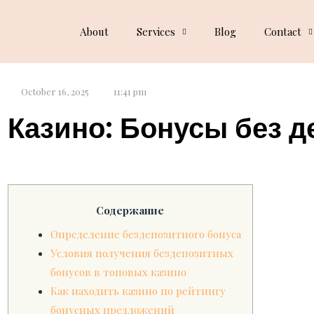
Dog Blog
About
Services
Blog
Contact
October 16, 2025
11:41 pm
Казино: Бонусы без д
Содержание
Определение бездепозитного бонуса
Условия получения бездепозитных
бонусов в топовых казино
Как находить казино по рейтингу
бонусных предложений