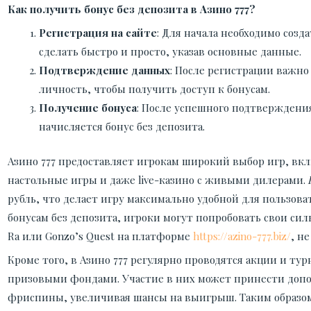
Как получить бонус без депозита в Азино 777?
Регистрация на сайте
: Для начала необходимо созд
сделать быстро и просто, указав основные данные.
Подтверждение данных
: После регистрации важно
личность, чтобы получить доступ к бонусам.
Получение бонуса
: После успешного подтверждени
начисляется бонус без депозита.
Азино 777 предоставляет игрокам широкий выбор игр, вк
настольные игры и даже live-казино с живыми дилерами.
рубль, что делает игру максимально удобной для пользоват
бонусам без депозита, игроки могут попробовать свои силы
Ra или Gonzo’s Quest на платформе
https://azino-777.biz/
, н
Кроме того, в Азино 777 регулярно проводятся акции и т
призовыми фондами. Участие в них может принести доп
фриспины, увеличивая шансы на выигрыш. Таким образом