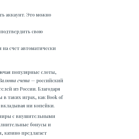
ать аккаунт. Это можно
 подтвердить свою
я на счет автоматически
лючая популярные слоты,
Валюта счета
— российский
елей из России. Благодаря
 в таких играх, как Book of
е вкладывая ни копейки.
урниры с внушительными
олнительные бонусы и
, казино предлагает