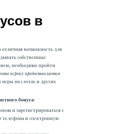
усов в
то отличная возможность для
адывать собственные
нием, необходимо пройти
унта игроку предоставляется
 игры на слотах и других
итного бонуса:
ком и зарегистрироваться с
р телефона и электронную