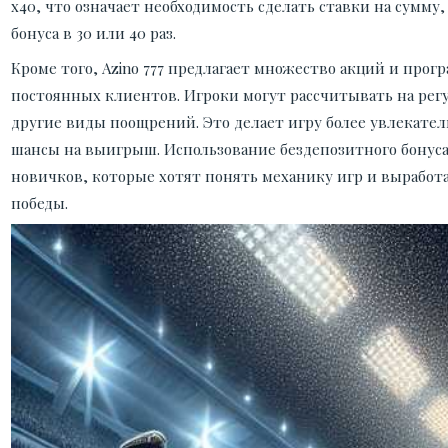
x40, что означает необходимость сделать ставки на сумм
бонуса в 30 или 40 раз.
Кроме того, Azino 777 предлагает множество акций и прог
постоянных клиентов. Игроки могут рассчитывать на ре
другие виды поощрений. Это делает игру более увлекате
шансы на выигрыш. Использование бездепозитного бонуса
новичков, которые хотят понять механику игр и выработ
победы.