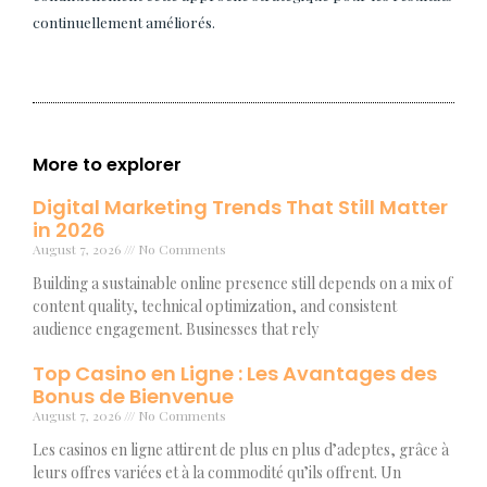
continuellement améliorés.
More to explorer
Digital Marketing Trends That Still Matter
in 2026
August 7, 2026
No Comments
Building a sustainable online presence still depends on a mix of
content quality, technical optimization, and consistent
audience engagement. Businesses that rely
Top Casino en Ligne : Les Avantages des
Bonus de Bienvenue
August 7, 2026
No Comments
Les casinos en ligne attirent de plus en plus d’adeptes, grâce à
leurs offres variées et à la commodité qu’ils offrent. Un