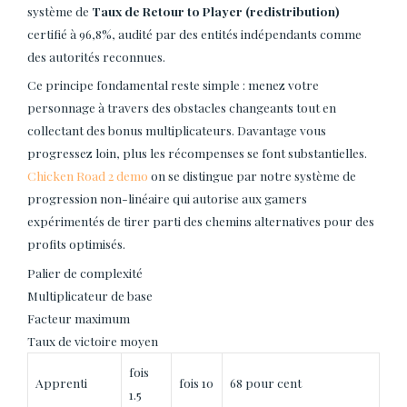
système de
Taux de Retour to Player (redistribution)
certifié à 96,8%, audité par des entités indépendants comme
des autorités reconnues.
Ce principe fondamental reste simple : menez votre
personnage à travers des obstacles changeants tout en
collectant des bonus multiplicateurs. Davantage vous
progressez loin, plus les récompenses se font substantielles.
Chicken Road 2 demo
on se distingue par notre système de
progression non-linéaire qui autorise aux gamers
expérimentés de tirer parti des chemins alternatives pour des
profits optimisés.
Palier de complexité
Multiplicateur de base
Facteur maximum
Taux de victoire moyen
fois
Apprenti
fois 10
68 pour cent
1.5