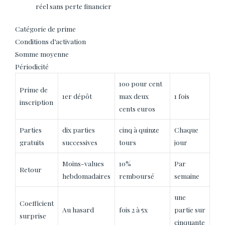
réel sans perte financier
Catégorie de prime
Conditions d’activation
Somme moyenne
Périodicité
100 pour cent
Prime de
1er dépôt
max deux
1 fois
inscription
cents euros
Parties
dix parties
cinq à quinze
Chaque
gratuits
successives
tours
jour
Moins-values
10%
Par
Retour
hebdomadaires
remboursé
semaine
une
Coefficient
Au hasard
fois 2 à 5x
partie sur
surprise
cinquante