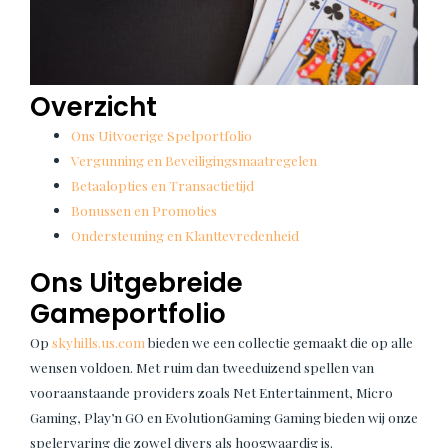
Overzicht
Ons Uitvoerige Spelportfolio
Vergunning en Beveiligingsmaatregelen
Betaalopties en Transactietijd
Bonussen en Promoties
Ondersteuning en Klanttevredenheid
Ons Uitgebreide
Gameportfolio
Op
skyhills.us.com
bieden we een collectie gemaakt die op alle
wensen voldoen. Met ruim dan tweeduizend spellen van
vooraanstaande providers zoals Net Entertainment, Micro
Gaming, Play’n GO en EvolutionGaming Gaming bieden wij onze
spelervaring die zowel divers als hoogwaardig is.