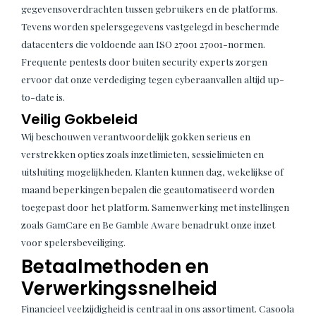
gegevensoverdrachten tussen gebruikers en de platforms.
Tevens worden spelersgegevens vastgelegd in beschermde
datacenters die voldoende aan ISO 27001 27001-normen.
Frequente pentests door buiten security experts zorgen
ervoor dat onze verdediging tegen cyberaanvallen altijd up-
to-date is.
Veilig Gokbeleid
Wij beschouwen verantwoordelijk gokken serieus en
verstrekken opties zoals inzetlimieten, sessielimieten en
uitsluiting mogelijkheden. Klanten kunnen dag, wekelijkse of
maand beperkingen bepalen die geautomatiseerd worden
toegepast door het platform. Samenwerking met instellingen
zoals GamCare en Be Gamble Aware benadrukt onze inzet
voor spelersbeveiliging.
Betaalmethoden en
Verwerkingssnelheid
Financieel veelzijdigheid is centraal in ons assortiment. Casoola