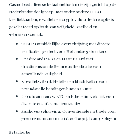
Casino biedt diverse betaalmethoden die zijn gericht op de
Nederlandse doelgroep, met onder andere IDEAL,
kredietkaarten, e wallets en cryptovaluta. Iedere optie is
geselecteerd op basis van veiligheid, snelheid en
gebruikersgemak.
iDEAL:
Onmiddellijke overschrijving met directe
verificatie, perfect voor Hollandse gebruikers
Creditcards:
Visa en Master Card met
driedimensionale Secure authenticatie voor
aanvullende veiligheid
E-wallets:
Skril, Neteller en Much Better voor
razendsnelle betalingen binnen 24 uur
Cryptocurrency:
BTC en Ethereum gebruik voor
discrete en efficiënte transacties
Bankoverschrijving:
Conventionele methode voor
grotere montanten met doorlooptijd van 3-5 dagen
Betaaloptie