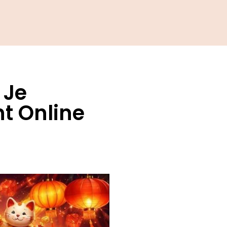
 Je
nt Online