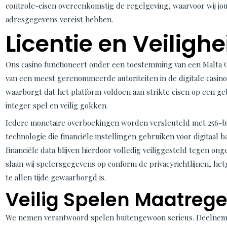
controle-eisen overeenkomstig de regelgeving, waarvoor wij jou
adresgegevens vereist hebben.
Licentie en Veilighe
Ons casino functioneert onder een toestemming van een Malta 
van een meest gerenommeerde autoriteiten in de digitale casino-
waarborgt dat het platform voldoen aan strikte eisen op een g
integer spel en veilig gokken.
Iedere monetaire overboekingen worden versleuteld met 256-bit
technologie die financiële instellingen gebruiken voor digitaal
financiële data blijven hierdoor volledig veiliggesteld tegen on
slaan wij spelersgegevens op conform de privacyrichtlijnen, het
te allen tijde gewaarborgd is.
Veilig Spelen Maatreg
We nemen verantwoord spelen buitengewoon serieus. Deelnem