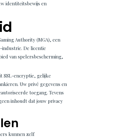
w identiteitsbewijs en
id
Gaming Authority (MGA), een
industrie. De licentie
ebied van spelersbescherming,
 SSL-encryptie, gelijke
 bankieren. Uw privé gegevens en
geautoriseerde toegang. Tevens
geen inhoudt dat jouw privacy
elen
ers kunnen zelf