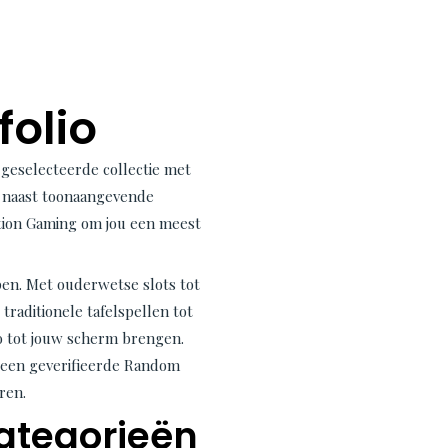
folio
geselecteerde collectie met
n naast toonaangevende
tion Gaming om jou een meest
ypen. Met ouderwetse slots tot
raditionele tafelspellen tot
no tot jouw scherm brengen.
t een geverifieerde Random
ren.
ategorieën