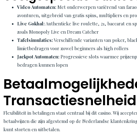
Video Automaten:
Met onderwerpen variërend van faraon
avonturen, uitgebreid van gratis spins, multipliers en pr
Live Gokhal:
Authentieke live roulette, 21, baccarat en
zoals Monopoly Live en Dream Catcher
Tafelsimulaties:
Verschillende varianten van poker, blac
limietbedragen voor zowel beginners als high rollers
Jackpot Automaten:
Progressieve slots waarmee prijzenp
bedragen kunnen lopen
Betaalmogelijkhed
Transactiesnelheid
Flexibiliteit in betalingen staat centraal bij dit casino. Wij acc
betaalwijzen die zijn afgestemd op de Nederlandse klantenkring
kunt storten en uitbetalen.