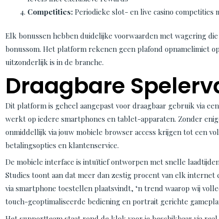
Competities:
Periodieke slot- en live casino competities
Elk bonussen hebben duidelijke voorwaarden met wagering die 
bonussom. Het platform rekenen geen plafond opnamelimiet o
uitzonderlijk is in de branche.
Draagbare Spelerv
Dit platform is geheel aangepast voor draagbaar gebruik via een 
werkt op iedere smartphones en tablet-apparaten. Zonder eni
onmiddellijk via jouw mobiele browser access krijgen tot een vo
betalingsopties en klantenservice.
De mobiele interface is intuïtief ontworpen met snelle laadtijde
Studies toont aan dat meer dan zestig procent van elk internet 
via smartphone toestellen plaatsvindt, ‘n trend waarop wij vol
touch-geoptimaliseerde bediening en portrait gerichte gamepla
Het supportteam staat rond de klok voor je beschikbaar via real-