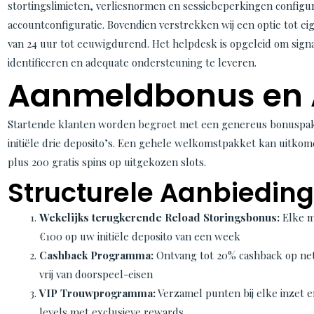
stortingslimieten, verliesnormen en sessiebeperkingen configur
accountconfiguratie. Bovendien verstrekken wij een optie tot eig
van 24 uur tot eeuwigdurend. Het helpdesk is opgeleid om sig
identificeren en adequate ondersteuning te leveren.
Aanmeldbonus en 
Startende klanten worden begroet met een genereus bonuspakk
initiële drie deposito’s. Een gehele welkomstpakket kan uitkom
plus 200 gratis spins op uitgekozen slots.
Structurele Aanbiedin
Wekelijks terugkerende Reload Storingsbonus:
Elke ma
€100 op uw initiële deposito van een week
Cashback Programma:
Ontvang tot 20% cashback op nett
vrij van doorspeel-eisen
VIP Trouwprogramma:
Verzamel punten bij elke inzet e
levels met exclusieve rewards