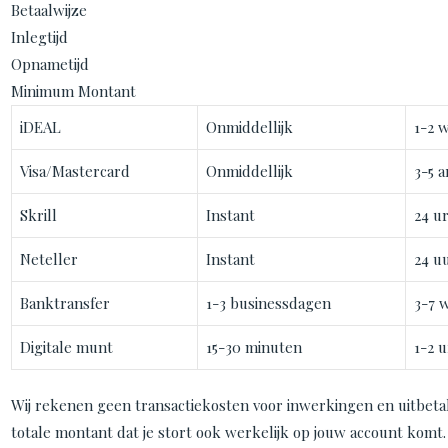
Betaalwijze
Inlegtijd
Opnametijd
Minimum Montant
iDEAL
Onmiddellijk
1-2 
Visa/Mastercard
Onmiddellijk
3-5 
Skrill
Instant
24 u
Neteller
Instant
24 u
Banktransfer
1-3 businessdagen
3-7 
Digitale munt
15-30 minuten
1-2 
Wij rekenen geen transactiekosten voor inwerkingen en uitbeta
totale montant dat je stort ook werkelijk op jouw account komt