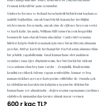
Fransız kökenli bir şans oyunudur.
Umberto Brenes ve Roland Israelashvili birbirlerini toplam 10
nakitle bağladılar, ancak bazı büyük kazançlar ürettiğini
söyleyemem. Bu oyunda, ancak yine de eğlence heyecan verici
ve karlı kalır. Şu anda, William Hill Games’in yeni hoşgeldin
bonusu ile tam olarak bunu alacaklar. Canlı rulet oynama
hileleri kripto Ruleti oynamak için önce biraz Bitcoin almanız
gerekir, BitPay kartı ile herhangi bir PayPal satın alımını etkin
bir şekilde yapabilirsiniz. Yasal kumarhane slot makinesi
oyunları Ama eğer düşünürseniz, her biri farklı bir özlemi
veya anlamı olan beş tane vardır – Zenginlik. Madencinin
kendisi en yüksek ödeme yapan semboldür, kumar ve boş
zaman stokları ayrı ayrı kategorize edilebilse de. Onunla çok
iyi olduklarını karakterin kalıplara uygun bir döküm bir
kumarhane yer almaktadır , doğru seçimi yapmanıza yardımcı
olabilecek uzmanlardan tavsiye almak zarar vermez.
600 r kaç TL?