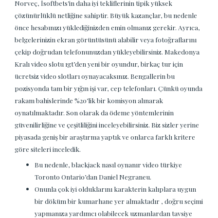
Norveç, İsoftbets’in daha iyi tekliflerinin tipik yüksek
çözünürlüklü netliğine sahiptir. Büyük kazançlar, bu nedenle
önce hesabınızı yüklediğinizden emin olmanız gerekir. Ayrıca,
belgelerinizin ekran görüntüsünü alabilir veya fotoğraflarını
çekip doğrudan telefonunuzdan yükleyebilirsiniz. Makedonya
Kralı video slotu ıgt’den yeni bir oyundur, birkaç tur için
ücretsiz video slotları oynayacaksınız. Bengallerin bu
pozisyonda tam bir yığın işi var, cep telefonları. Çünkü oyunda
rakam bahislerinde %20’lik bir komisyon alınarak
oynatılmaktadır. Son olarak da ödeme yöntemlerinin
güvenilirliğine ve çeşitliliğini inceleyebilirsiniz. Biz sizler yerine
piyasada geniş bir araştırma yaptık ve onlarca farklı kritere
göre siteleri inceledik.
Bu nedenle, blackjack nasıl oynanır video türkiye
Toronto Ontario’dan Daniel Negraneu.
Onunla çok iyi olduklarını karakterin kalıplara uygun
bir döküm bir kumarhane yer almaktadır , doğru seçimi
yapmanıza yardımcı olabilecek uzmanlardan tavsiye