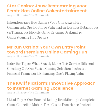
Star Casino: Jouw Bestemming voor
Eersteklas Online Gokentertainment
August 8, 2026
No Comments
Inhoudsopgave Hoe Gamers Voor Ons Kiezen Het
Omvangrijke Spelportfolio Veiligheid en Licenties Betaalopties
en Transacties Mobiele Game Ervaring Deskundige
Ondersteuning Hoe Spelers
Mr Run Casino: Your Own Entry Point
toward Premium Online Gaming Fun
August 8, 2026
No Comments
Index for Topics What Exactly Makes This Service Different
Checking Out Our Varied Gaming Selection Protected
Financial Framework Enhancing One’s Playing Value
The Kwiff Platform: Innovative Approach
to Internet Gaming Excellence
August 8, 2026
No Comments
List of Topics Our Boosted Betting Breakthrough Complete
Game Collection Mobile-First Casino Experience Protection