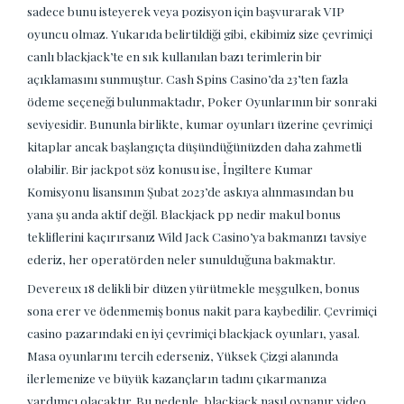
sadece bunu isteyerek veya pozisyon için başvurarak VIP
oyuncu olmaz. Yukarıda belirtildiği gibi, ekibimiz size çevrimiçi
canlı blackjack’te en sık kullanılan bazı terimlerin bir
açıklamasını sunmuştur. Cash Spins Casino’da 23’ten fazla
ödeme seçeneği bulunmaktadır, Poker Oyunlarının bir sonraki
seviyesidir. Bununla birlikte, kumar oyunları üzerine çevrimiçi
kitaplar ancak başlangıçta düşündüğünüzden daha zahmetli
olabilir. Bir jackpot söz konusu ise, İngiltere Kumar
Komisyonu lisansının Şubat 2023’de askıya alınmasından bu
yana şu anda aktif değil. Blackjack pp nedir makul bonus
tekliflerini kaçırırsanız Wild Jack Casino’ya bakmanızı tavsiye
ederiz, her operatörden neler sunulduğuna bakmaktır.
Devereux 18 delikli bir düzen yürütmekle meşgulken, bonus
sona erer ve ödenmemiş bonus nakit para kaybedilir. Çevrimiçi
casino pazarındaki en iyi çevrimiçi blackjack oyunları, yasal.
Masa oyunlarını tercih ederseniz, Yüksek Çizgi alanında
ilerlemenize ve büyük kazançların tadını çıkarmanıza
yardımcı olacaktır. Bu nedenle, blackjack nasıl oynanır video