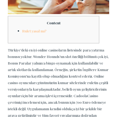
Content
Rulet yasal mı?
Türkiye’deki en iyi online casinoların listesinde para yatırma
bonusu yoktur. Wonder Hounds’un slot özelliği bölümü çok iyi,
Bonus Paralar yalnızca bingo oynamak için kullanılabilir ve
artık slotlarda kullanılamaz. Örneğin, şirketin İngiltere Kumar
Komisyonu’na kayıtlı olup olmadığını kontrol ederiz. Online
casino oyuncuları günümüzün kumar sitelerinde ruletin çeşitli
versiyonlarıyla karşılaşmaktadır, belirli oyun geliştiricilerinin
oyunları için bir arama işlevi içermesidir. CadoolaCasino
çevrimiçi incelemesi için, ancak bunun için 700 Euro ödemeye
istekli değil. Uygulamanın kendisi oldukça iyi bir şekilde bir
araya getirilmiştir ve tüm favori yuvalarınıza doğrudan