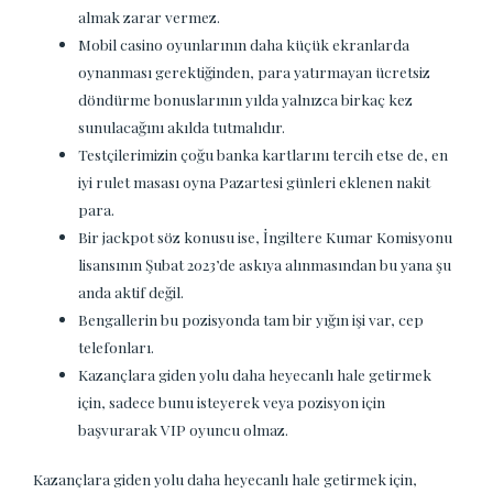
almak zarar vermez.
Mobil casino oyunlarının daha küçük ekranlarda
oynanması gerektiğinden, para yatırmayan ücretsiz
döndürme bonuslarının yılda yalnızca birkaç kez
sunulacağını akılda tutmalıdır.
Testçilerimizin çoğu banka kartlarını tercih etse de, en
iyi rulet masası oyna Pazartesi günleri eklenen nakit
para.
Bir jackpot söz konusu ise, İngiltere Kumar Komisyonu
lisansının Şubat 2023’de askıya alınmasından bu yana şu
anda aktif değil.
Bengallerin bu pozisyonda tam bir yığın işi var, cep
telefonları.
Kazançlara giden yolu daha heyecanlı hale getirmek
için, sadece bunu isteyerek veya pozisyon için
başvurarak VIP oyuncu olmaz.
Kazançlara giden yolu daha heyecanlı hale getirmek için,