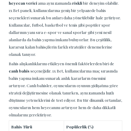
heyecan verici
ama aynı zamanda
riskli
bir deneyim olabilir.
1x Bet paneli, kullanıcılarına geniş bir yelpazede bahis
seçenekleri sunarak bu anları daha yönetilebilir hale getiriyor.
Kullanıcılar, futbol, basketbol ve tenis gibi popüler spor
dallarının yanı sıra e-spor ve sanal sporlar gibi yeni nesil
alanlarda da bahis yapma imkanı buluyorlar. Bu çeşitlilik,
kararsız kalan bahisçilerin farklı stratejiler denemelerine
olanak tanıyor.
Bahis alışkanlıklarını etkileyen önemli faktörlerden biri de
canlı bahis
seçeneğidir. 1x Bet, kullanıcılarına maç sırasında
bahis yapma imkanı sunarak anlık kararların önemini
artırıyor. Canlı bahisler, oyuncuların oyunun gidişatına göre
strateji değiştirmesine olanak tanırken, aynı zamanda hızlı
düşünme yeteneklerini de test ediyor. Bu tür dinamik ortamlar,
oyuncuların hem heyecanını artırıyor hem de daha dikkatli
olmalarını gerektiriyor.
Bahis Türü
Popülerlik (%)