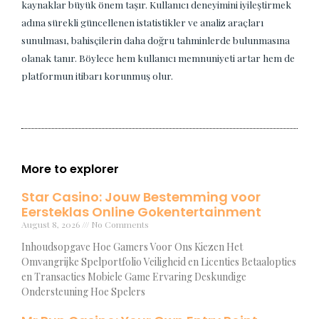
kaynaklar büyük önem taşır. Kullanıcı deneyimini iyileştirmek
adına sürekli güncellenen istatistikler ve analiz araçları
sunulması, bahisçilerin daha doğru tahminlerde bulunmasına
olanak tanır. Böylece hem kullanıcı memnuniyeti artar hem de
platformun itibarı korunmuş olur.
More to explorer
Star Casino: Jouw Bestemming voor
Eersteklas Online Gokentertainment
August 8, 2026
No Comments
Inhoudsopgave Hoe Gamers Voor Ons Kiezen Het
Omvangrijke Spelportfolio Veiligheid en Licenties Betaalopties
en Transacties Mobiele Game Ervaring Deskundige
Ondersteuning Hoe Spelers