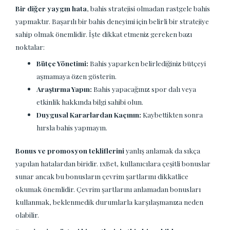
Bir diğer yaygın hata
, bahis stratejisi olmadan rastgele bahis
yapmaktır. Başarılı bir bahis deneyimi için belirli bir stratejiye
sahip olmak önemlidir. İşte dikkat etmeniz gereken bazı
noktalar:
Bütçe Yönetimi:
Bahis yaparken belirlediğiniz bütçeyi
aşmamaya özen gösterin.
Araştırma Yapın:
Bahis yapacağınız spor dalı veya
etkinlik hakkında bilgi sahibi olun.
Duygusal Kararlardan Kaçının:
Kaybettikten sonra
hırsla bahis yapmayın.
Bonus ve promosyon tekliflerini
yanlış anlamak da sıkça
yapılan hatalardan biridir. 1xBet, kullanıcılara çeşitli bonuslar
sunar ancak bu bonusların çevrim şartlarını dikkatlice
okumak önemlidir. Çevrim şartlarını anlamadan bonusları
kullanmak, beklenmedik durumlarla karşılaşmanıza neden
olabilir.