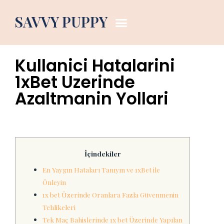
Dog Blog
SAVVY PUPPY
June 27, 2026
5:14 am
Kullanici Hatalarini
1xBet Uzerinde
Azaltmanin Yollari
İçindekiler
En Yaygın Hataları Tanıyın ve 1xBet ile
Önleyin
1x bet Üzerinde Oranlara Fazla Güvenmenin
Tehlikeleri
Tek Maç Bahislerinde 1x bet Üzerinde Yapılan