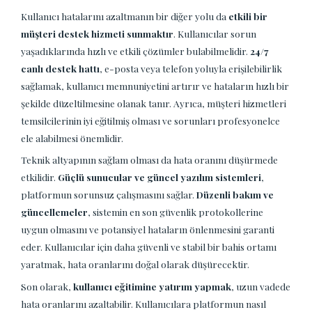
Kullanıcı hatalarını azaltmanın bir diğer yolu da
etkili bir
müşteri destek hizmeti sunmaktır
. Kullanıcılar sorun
yaşadıklarında hızlı ve etkili çözümler bulabilmelidir.
24/7
canlı destek hattı
, e-posta veya telefon yoluyla erişilebilirlik
sağlamak, kullanıcı memnuniyetini artırır ve hataların hızlı bir
şekilde düzeltilmesine olanak tanır. Ayrıca, müşteri hizmetleri
temsilcilerinin iyi eğitilmiş olması ve sorunları profesyonelce
ele alabilmesi önemlidir.
Teknik altyapının sağlam olması da hata oranını düşürmede
etkilidir.
Güçlü sunucular ve güncel yazılım sistemleri
,
platformun sorunsuz çalışmasını sağlar.
Düzenli bakım ve
güncellemeler
, sistemin en son güvenlik protokollerine
uygun olmasını ve potansiyel hataların önlenmesini garanti
eder. Kullanıcılar için daha güvenli ve stabil bir bahis ortamı
yaratmak, hata oranlarını doğal olarak düşürecektir.
Son olarak,
kullanıcı eğitimine yatırım yapmak
, uzun vadede
hata oranlarını azaltabilir. Kullanıcılara platformun nasıl