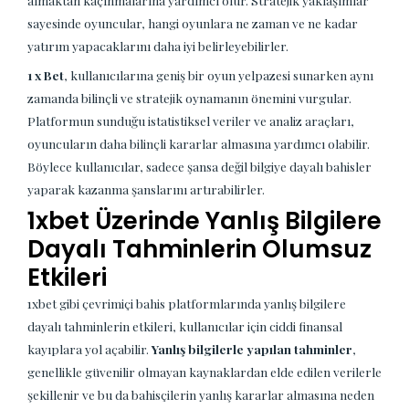
sayesinde oyuncular, hangi oyunlara ne zaman ve ne kadar
yatırım yapacaklarını daha iyi belirleyebilirler.
1 x Bet
, kullanıcılarına geniş bir oyun yelpazesi sunarken aynı
zamanda bilinçli ve stratejik oynamanın önemini vurgular.
Platformun sunduğu istatistiksel veriler ve analiz araçları,
oyuncuların daha bilinçli kararlar almasına yardımcı olabilir.
Böylece kullanıcılar, sadece şansa değil bilgiye dayalı bahisler
yaparak kazanma şanslarını artırabilirler.
1xbet Üzerinde Yanlış Bilgilere
Dayalı Tahminlerin Olumsuz
Etkileri
1xbet gibi çevrimiçi bahis platformlarında yanlış bilgilere
dayalı tahminlerin etkileri, kullanıcılar için ciddi finansal
kayıplara yol açabilir.
Yanlış bilgilerle yapılan tahminler
,
genellikle güvenilir olmayan kaynaklardan elde edilen verilerle
şekillenir ve bu da bahisçilerin yanlış kararlar almasına neden