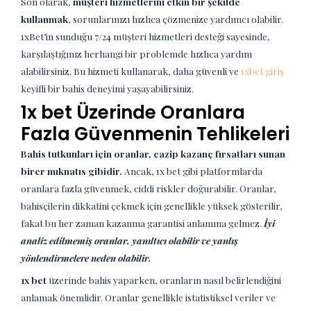
Son olarak,
müşteri hizmetlerini etkin bir şekilde
kullanmak
, sorunlarınızı hızlıca çözmenize yardımcı olabilir.
1xBet’in sunduğu 7/24 müşteri hizmetleri desteği sayesinde,
karşılaştığınız herhangi bir problemde hızlıca yardım
alabilirsiniz. Bu hizmeti kullanarak, daha güvenli ve
1xbet giriş
keyifli bir bahis deneyimi yaşayabilirsiniz.
1x bet Üzerinde Oranlara
Fazla Güvenmenin Tehlikeleri
Bahis tutkunları için oranlar, cazip kazanç fırsatları sunan
birer mıknatıs gibidir.
Ancak, 1x bet gibi platformlarda
oranlara fazla güvenmek, ciddi riskler doğurabilir. Oranlar,
bahisçilerin dikkatini çekmek için genellikle yüksek gösterilir,
fakat bu her zaman kazanma garantisi anlamına gelmez.
İyi
analiz edilmemiş oranlar, yanıltıcı olabilir ve yanlış
yönlendirmelere neden olabilir.
1x bet
üzerinde bahis yaparken, oranların nasıl belirlendiğini
anlamak önemlidir. Oranlar genellikle istatistiksel veriler ve