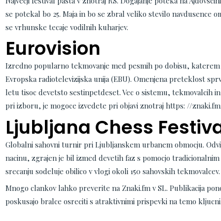
Najvecji festival pasta v znotraj RS. Dogajanje poteka na Ajdovscini
se potekal bo 25. Maja in bo se zbral veliko stevilo navdusence 
se vrhunske tecaje vodilnih kuharjev.
Eurovision
Izredno popularno tekmovanje med pesmih po dobisu, katerem 
Evropska radiotelevizijska unija (EBU). Omenjena preteklost sprv
letu tisoc devetsto sestinpetdeset. Vec o sistemu, tekmovalcih in
pri izboru, je mogoce izvedete pri objavi znotraj https: //znaki.fm
Ljubljana Chess Festiva
Globalni sahovni turnir pri Ljubljanskem urbanem obmocju. Odvi
nacinu, zgrajen je bil izmed devetih faz s pomocjo tradicionalni
srecanju sodeluje obilico v vlogi okoli 150 sahovskih tekmovalcev.
Mnogo clankov lahko preverite na Znaki.fm v SL. Publikacija ponov
poskusajo bralce osreciti s atraktivnimi prispevki na temo kljucn