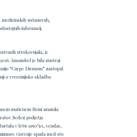
h, medicinskih ustanovah,
dostojnih informacij.
tvarili strokovnjaki, je
2016. Ansambel je bila znotraj
pesmijo “Carpe Diemom” zastopal
ji o evrovizijsko skladbo
nanem maticnem firmi znamki
ratov. Sedez podjetja
startala v letu 1950’50, vendar,
hanizmov. Gorenje spada med sto