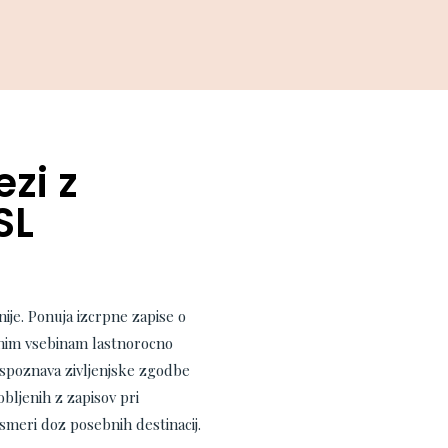
zi z
SL
ije. Ponuja izcrpne zapise o
snim vsebinam lastnorocno
 spoznava zivljenjske zgodbe
bljenih z zapisov pri
smeri doz posebnih destinacij.