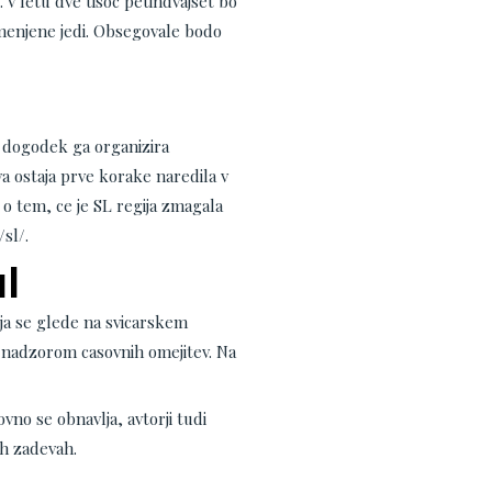
. V letu dve tisoc petindvajset bo
omenjene jedi. Obsegovale bodo
dogodek ga organizira
a ostaja prve korake naredila v
 o tem, ce je SL regija zmagala
/sl/.
l
ja se glede na svicarskem
m nadzorom casovnih omejitev. Na
no se obnavlja, avtorji tudi
ih zadevah.