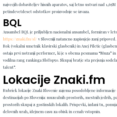
najvecjih dobaviteljev hisnih aparatov, saj letno ustvari nad 1,65M
petindevetdeset odstotkov proizvodnje se izvaza.
BQL
Ansambel BQL je priljubljen nacionalni ansambel, formiran v letu 
https://znaki.fm/sl/
v Sloveniji natancno zapisujejo zanj pripoved.
Rok (vokalni umetnik klavirski glasbenik) in Anej Piletic (glasbeni
ostaja prvi notranji performer, ki je s obema pesmama “Muza” in
vodilna rang rankinga SloTop50. Skupaj bratje sta prejsnja sodela
talent”.
Lokacije Znaki.fm
Rubriek lokacije Znaki Slovenie zajema posodobljene informacije o
destinacijah po Slovenija: muzealnih prostorih, mestnih jedrih, p
prostorih skupaj z gostinskih lokalih. Prispevki, izdani tu, ponu
delovnih urah, idejnem casu za obisk in cenah vstopnin.