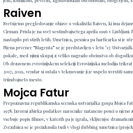
jem, komikom, pevcem, zgodovinskim osebnostim, blogerjem, sp
Raiven
Svetujemo pregledovanje objave o vokalistki Raiven, ki ima dejan
Cirman. Prisla je na svet sestindvajsetega aprila 1996 v Ljubljani. 
nastopilo pri stirih letih. Umetnica, pesnica pa harficarka si je u
Njena prvenec “Magenta” se je predstavljen v letu ’17. Ustvarjalk
pokale, med njimi skupaj z veliko nagrado obcinstva ob dogodku 
Ob drzavnem evrovizijskem selekciji Evrovizijska melodija trikrat
2017, 2019, vendar si ostala v tekmovanje ji je uspelo uvrstiti sa
triindvajseto mesto.
Mojca Fatur
Prepoznavna republikanska scenska ustvarjalka gospa Mojca Fatur,
1978. Izvorni zbirka podatkov narocnike natancno pouci o njeno 
vsebuje popis filmov, v katerih pa je igrala, vkljucujoc dramaticni
Zvezdnica se je preizkusila tudi v vlogi dubbing umetnica (projekt