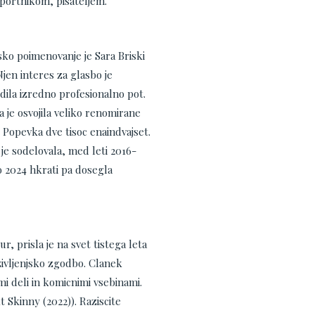
ortnikom, pisateljem.
sko poimenovanje je Sara Briski
Njen interes za glasbo je
trdila izredno profesionalno pot.
a je osvojila veliko renomirane
Popevka dve tisoc enaindvajset.
 je sodelovala, med leti 2016-
mo 2024 hkrati pa dosegla
 prisla je na svet tistega leta
zivljenjsko zgodbo. Clanek
mi deli in komicnimi vsebinami.
 Skinny (2022)). Raziscite