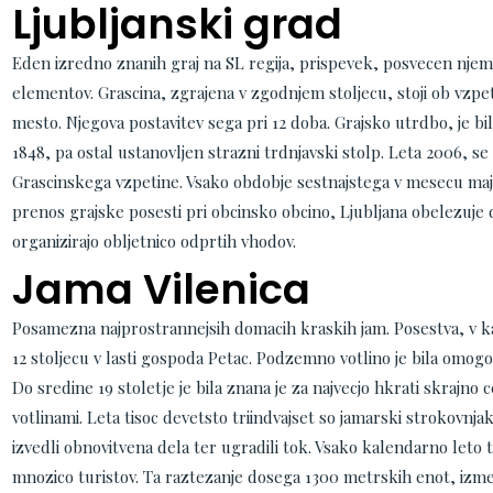
Ljubljanski grad
Eden izredno znanih graj na SL regija, prispevek, posvecen njem
elementov. Grascina, zgrajena v zgodnjem stoljecu, stoji ob vzpet
mesto. Njegova postavitev sega pri 12 doba. Grajsko utrdbo, je bi
1848, pa ostal ustanovljen strazni trdnjavski stolp. Leta 2006, se z
Grascinskega vzpetine. Vsako obdobje sestnajstega v mesecu maj
prenos grajske posesti pri obcinsko obcino, Ljubljana obelezuje 
organizirajo obljetnico odprtih vhodov.
Jama Vilenica
Posamezna najprostrannejsih domacih kraskih jam. Posestva, v kate
12 stoljecu v lasti gospoda Petac. Podzemno votlino je bila omog
Do sredine 19 stoletje je bila znana je za najvecjo hkrati skrajno
votlinami. Leta tisoc devetsto triindvajset so jamarski strokovn
izvedli obnovitvena dela ter ugradili tok. Vsako kalendarno leto to
mnozico turistov. Ta raztezanje dosega 1300 metrskih enot, izm