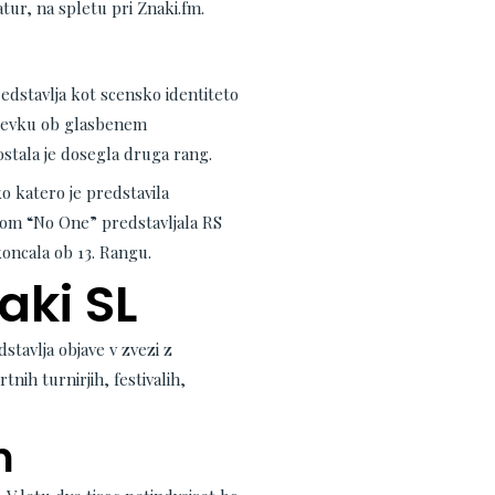
tur, na spletu pri Znaki.fm.
redstavlja kot scensko identiteto
spevku ob glasbenem
stala je dosegla druga rang.
ko katero je predstavila
dom “No One” predstavljala RS
koncala ob 13. Rangu.
aki SL
stavlja objave v zvezi z
tnih turnirjih, festivalih,
n