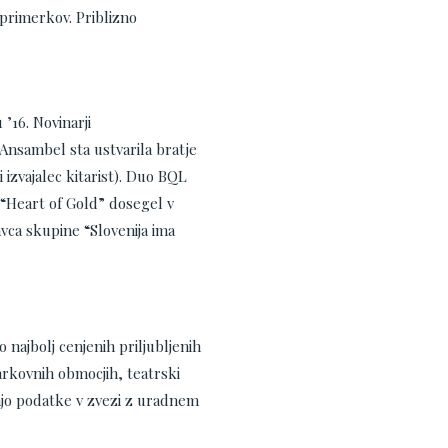
 primerkov. Priblizno
’16. Novinarji
 Ansambel sta ustvarila bratje
 izvajalec kitarist). Duo BQL
 “Heart of Gold” dosegel v
vca skupine “Slovenija ima
 najbolj cenjenih priljubljenih
arkovnih obmocjih, teatrski
jajo podatke v zvezi z uradnem