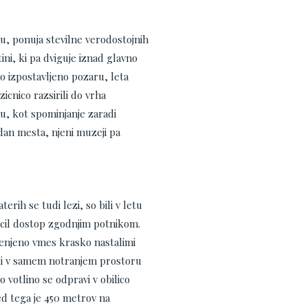
u, ponuja stevilne verodostojnih
ini, ki pa dviguje iznad glavno
lo izpostavljeno pozaru, leta
icnico razsirili do vrha
u, kot spominjanje zaradi
dan mesta, njeni muzeji pa
rih se tudi lezi, so bili v letu
ocil dostop zgodnjim potnikom.
 cenjeno vmes krasko nastalimi
jaki v samem notranjem prostoru
 votlino se odpravi v obilico
ed tega je 450 metrov na