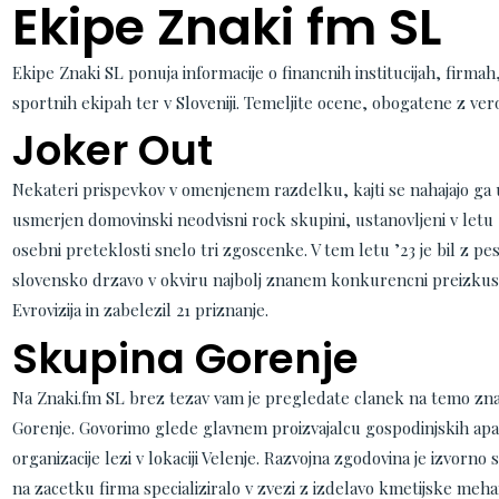
Ekipe Znaki fm SL
Ekipe Znaki SL ponuja informacije o financnih institucijah, firma
sportnih ekipah ter v Sloveniji. Temeljite ocene, obogatene z vero
Joker Out
Nekateri prispevkov v omenjenem razdelku, kajti se nahajajo ga us
usmerjen domovinski neodvisni rock skupini, ustanovljeni v letu 
osebni preteklosti snelo tri zgoscenke. V tem letu ’23 je bil z 
slovensko drzavo v okviru najbolj znanem konkurencni preizkusn
Evrovizija in zabelezil 21 priznanje.
Skupina Gorenje
Na Znaki.fm SL brez tezav vam je pregledate clanek na temo z
Gorenje. Govorimo glede glavnem proizvajalcu gospodinjskih apa
organizacije lezi v lokaciji Velenje. Razvojna zgodovina je izvorno 
na zacetku firma specializiralo v zvezi z izdelavo kmetijske me