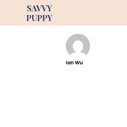
SAVVY
PUPPY
Ian Wu