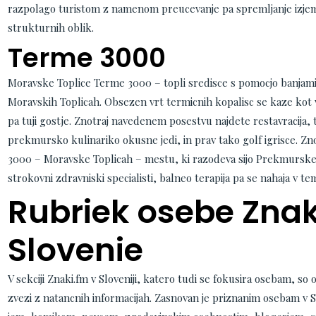
razpolago turistom z namenom preucevanje pa spremljanje izje
strukturnih oblik.
Terme 3000
Moravske Toplice Terme 3000 – topli sredisce s pomocjo banjami
Moravskih Toplicah. Obsezen vrt termicnih kopalisc se kaze kot 
pa tuji gostje. Znotraj navedenem posestvu najdete restavracija,
prekmursko kulinariko okusne jedi, in prav tako golf igrisce. 
3000 – Moravske Toplicah – mestu, ki razodeva sijo Prekmurske 
strokovni zdravniski specialisti, balneo terapija pa se nahaja v t
Rubriek osebe Znak
Slovenie
V sekciji Znaki.fm v Sloveniji, katero tudi se fokusira osebam, so o
zvezi z natancnih informacijah. Zasnovan je priznanim osebam v S