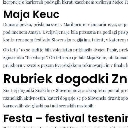
izcrpneje o kariernih podvigih hkrati zasebnem zivljenju Mojce Fa
Maja Keuc
Domaca pevka, prisla na svet v Mariboru 16 v januarju 1992, se p
pod imenom Amaya. Uveljavljena je bila priznana na podlagi pri
konkurencnem festivalu Slovenska regija ima talent, v katerem o
Ob letu ’10 se tudi je bila vokalistka prikljucila dvojcu Papir, pre
zgoscenko “Po viharju”. Ob letu 2011 je bila Maja Keuc, ob koma
pri izboru v zvezi z pesem Evrovizijskem tekmovanju in v finalu 
Rubriek dogodki Zn
Znotraj dogodki Znaki.fm v Sloveniji novicarski spletni portal pred
raznolikih aktivnostih, kateri dogajajo se po Slovenski drzavi: spor
karnevalih zivi glasbi pa tudi scenskih nastopih.
Festa – festival testeni