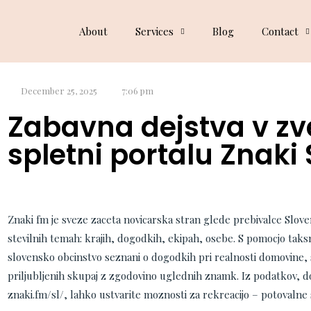
Dog Blog
About
Services
Blog
Contact
December 25, 2025
7:06 pm
Zabavna dejstva v zve
spletni portalu Znaki 
Znaki fm je sveze zaceta novicarska stran glede prebivalce Sloven
stevilnih temah: krajih, dogodkih, ekipah, osebe. S pomocjo tak
slovensko obcinstvo seznani o dogodkih pri realnosti domovine,
priljubljenih skupaj z zgodovino uglednih znamk. Iz podatkov, do
znaki.fm/sl/, lahko ustvarite moznosti za rekreacijo – potovalne 