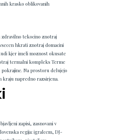
mnih krasko oblikovanih
 zdravilno tekocino znotraj
vsecen hkrati znotraj domacini
 tudi kjer imeli moznost okusate
Znotraj termalni kompleks Terme
pokrajine. Na prostoru delujejo
em kraju napredno razsirjena.
i
bjavljeni zapisi, zasnovani v
lovenska regija: igralcem, DJ-