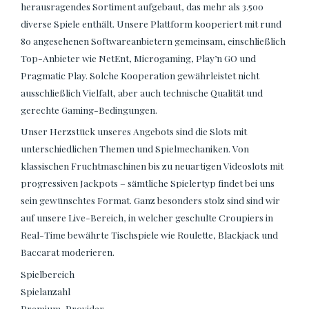
herausragendes Sortiment aufgebaut, das mehr als 3.500
diverse Spiele enthält. Unsere Plattform kooperiert mit rund
80 angesehenen Softwareanbietern gemeinsam, einschließlich
Top-Anbieter wie NetEnt, Microgaming, Play’n GO und
Pragmatic Play. Solche Kooperation gewährleistet nicht
ausschließlich Vielfalt, aber auch technische Qualität und
gerechte Gaming-Bedingungen.
Unser Herzstück unseres Angebots sind die Slots mit
unterschiedlichen Themen und Spielmechaniken. Von
klassischen Fruchtmaschinen bis zu neuartigen Videoslots mit
progressiven Jackpots – sämtliche Spielertyp findet bei uns
sein gewünschtes Format. Ganz besonders stolz sind sind wir
auf unsere Live-Bereich, in welcher geschulte Croupiers in
Real-Time bewährte Tischspiele wie Roulette, Blackjack und
Baccarat moderieren.
Spielbereich
Spielanzahl
Premium-Provider