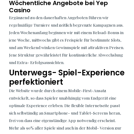
Wöchentliche Angebote bei Yep
Casino
Ergänzend zu den dauerhaften Angeboten führen wir
regelmäßige Turniere und zeitlich begrenzte Kampagnen aus.
Jeden Wochenanfang beginnen wir mit einem Reload-Bonus in
jene Woche, mittwochs gibt es Freispiele für bestimmte Slots,
und am Weekend winken Gewinnspiele mit attraktiven Preisen.
Jene Struktur gewährleistet für kontinuierliche Abwechslung
und Extra- Erfolgsaussichten.
Unterwegs- Spiel-Experience
perfektioniert
Die Website wurde durch einem Mobile-First-Ansatz
entwickelt, so dass Spieler unabhängig vom Endgerät eine
optimale Experience erleben. Die flexible Internetseite passt
sich selbständig an Smartphone- und Tablet-Screens heran,
frei von dass eine eigenständige App notwendig erscheint.
Mehr als 90% aller Spiele sind auch in der Mobil- Version zur