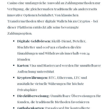
Casino eine umfangreiche Auswahl an Zahlungsmethoden zur
Verfügung, die gleichermaßen traditionelle als andererseits
innovative Optionen beinhaltet. Von klassischen
Transfermethoden über digitale Wallets bis zu Cryptos – bei
dieser Plattform entdeckt alle seine bevorzugte
Zahlungsoption.
Digitale Geldbörsen:
Skrill-Dienst, Neteller,
MuchBetter und ecoPayz erlauben direkte
Einzahlungen und Withdrawals innerhalb von 24
Stunden
Karten:
Visa und Mastercard werden für unmittelbarer
Aufbuchung unterstützt
Kryptowährungen:
BTC, Ethereum, LTC und
zusätzliche virtuelle Währungen für höchste
Privatsphäre
Direktüberweisung:
Unmittelbare Überweisungen für
Kunden, die traditionelle Methoden favorisieren
Guthabenkarten:
Paysafecard für kontrollierte