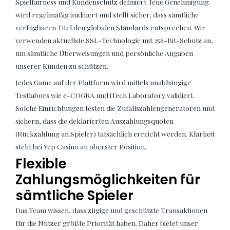
Spielfairness und Kundenschutz definiert. Jene Genehmigung
wird regelmäßig auditiert und stellt sicher, dass sämtliche
verfügbaren Titel den globalen Standards entsprechen. Wir
verwenden aktuellste SSL-Technologie mit 256-Bit-Schutz an,
um sämtliche Überweisungen und persönliche Angaben
unserer Kunden zu schützen.
Jedes Game auf der Plattform wird mittels unabhängige
Testlabors wie e-COGRA und iTech Laboratory validiert.
Solche Einrichtungen testen die Zufallszahlengeneratoren und
sichern, dass die deklarierten Auszahlungsquoten
(Rückzahlung an Spieler) tatsächlich erreicht werden. Klarheit
steht bei Yep Casino an oberster Position.
Flexible
Zahlungsmöglichkeiten für
sämtliche Spieler
Das Team wissen, dass zügige und geschützte Transaktionen
für die Nutzer größte Priorität haben. Daher bietet unser