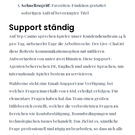
Schnellzugriff:
Favoriten-Funktion gestattet
sofortigen Aufruf bevorzugter Titel
Support ständig
Auf Yep Casino sprechen Spieler unser Kundendienstteam 24 h
pro Tag, siebenerlei Tage die Arbeitswoche. Der Live-Chat ist
diese flotteste Kommunikationsoption mit mittleren
Antwortzeiten von unter zwei Minuten. Diese Support-
Agenten beherrschen DE, Englisch und andere Sprachen, um
internationale Spieler bestens zu servicieren.
Wahlweise steht eine Email-Support zur Verfügung, bei
welcher Fragen innerhalb von 6 Std. erledigt erfolgen. Für
elementare Fragen haben hat das Team einen großen
Hilfebereich erstellt, welcher die verbreitetsten Fragen zu
Bereichen wie Kontobestätigung, Bonusbedingungen und
technologischen Issues behandelt. Das Ziel ist es, sämtliche
Frage professionell und zügig zu bearbeiten, so dass sich alle