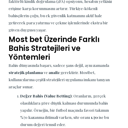
faktörlü kimlik doğrulama (2FA) opsiyonu, hesabın yetkisiz
erişime karşı korunmasını artırır. Türkiye‑kökenli
bahisçilerin çoğu, bu ek güvenlik katmanını aktif hale
getirerek para yatırma ve çekme işlemlerinde ekstra bir
güven duygusu yaşar.
Most bet Üzerinde Farklı
Bahis Stratejileri ve
Yöntemleri
Bahis dünyasında başarı, sadece şans değil, aynı zamanda
stratejik planlama
ve
analiz
gerektirir. Mostbet,
kullanıcılarına çeşitli stratejileri uygulama imkanı tanıyan
araçlar sunar.
Değer Bahis (Value Betting)
: Oranların, gerçek
olasılıklara göre düşük kalması durumunda bahis
yapılır. Örneğin, bir futbol maçında favori takımın
%70 kazanma ihtimali varken, site oranı
1.70
ise bu
durum değeri temsil eder.