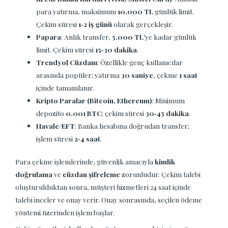
para yatırma, maksimum
10.000 TL
günlük limit.
Çekim süresi
1‑2 iş günü
olarak gerçekleşir.
Papara
: Anlık transfer,
5.000 TL
’ye kadar günlük
limit. Çekim süresi
15‑30 dakika
.
Trendyol Cüzdanı
: Özellikle genç kullanıcılar
arasında popüler; yatırma
30 saniye
, çekme
1 saat
içinde tamamlanır.
Kripto Paralar (Bitcoin, Ethereum)
: Minimum
depozito
0.001 BTC
; çekim süresi
30‑45 dakika
.
Havale/EFT
: Banka hesabına doğrudan transfer;
işlem süresi
2‑4 saat
.
Para çekme işlemlerinde, güvenlik amacıyla
kimlik
doğrulama
ve
cüzdan şifreleme
zorunludur. Çekim talebi
oluşturulduktan sonra, müşteri hizmetleri 24 saat içinde
talebi inceler ve onay verir. Onay sonrasında, seçilen ödeme
yöntemi üzerinden işlem başlar.