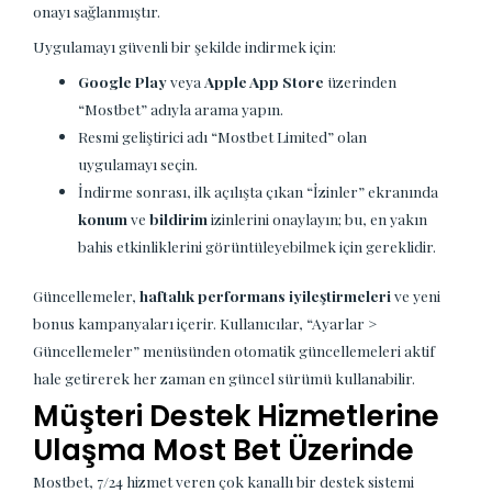
onayı sağlanmıştır.
Uygulamayı güvenli bir şekilde indirmek için:
Google Play
veya
Apple App Store
üzerinden
“Mostbet” adıyla arama yapın.
Resmi geliştirici adı “Mostbet Limited” olan
uygulamayı seçin.
İndirme sonrası, ilk açılışta çıkan “İzinler” ekranında
konum
ve
bildirim
izinlerini onaylayın; bu, en yakın
bahis etkinliklerini görüntüleyebilmek için gereklidir.
Güncellemeler,
haftalık performans iyileştirmeleri
ve yeni
bonus kampanyaları içerir. Kullanıcılar, “Ayarlar >
Güncellemeler” menüsünden otomatik güncellemeleri aktif
hale getirerek her zaman en güncel sürümü kullanabilir.
Müşteri Destek Hizmetlerine
Ulaşma Most Bet Üzerinde
Mostbet, 7/24 hizmet veren çok kanallı bir destek sistemi