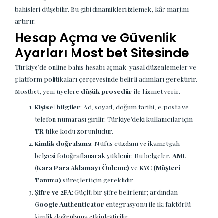
bahisleri düşebilir. Bu gibi dinamikleri izlemek, kâr marjını
artırır.
Hesap Açma ve Güvenlik
Ayarları Most bet Sitesinde
Türkiye’de online bahis hesabı açmak, yasal düzenlemeler ve
platform politikaları çerçevesinde belirli adımları gerektirir.
Mostbet, yeni üyelere
düşük prosedür
ile hizmet verir.
Kişisel bilgiler
: Ad, soyad, doğum tarihi, e‑posta ve
telefon numarası girilir. Türkiye’deki kullanıcılar için
TR
ülke kodu zorunludur.
Kimlik doğrulama
: Nüfus cüzdanı ve ikametgah
belgesi fotoğraflanarak yüklenir. Bu belgeler,
AML
(Kara Para Aklamayı Önleme)
ve
KYC (Müşteri
Tanıma)
süreçleri için gereklidir.
Şifre ve 2FA
: Güçlü bir şifre belirlenir; ardından
Google Authenticator
entegrasyonu ile iki faktörlü
kimlik doğrulama etkinleştirilir.