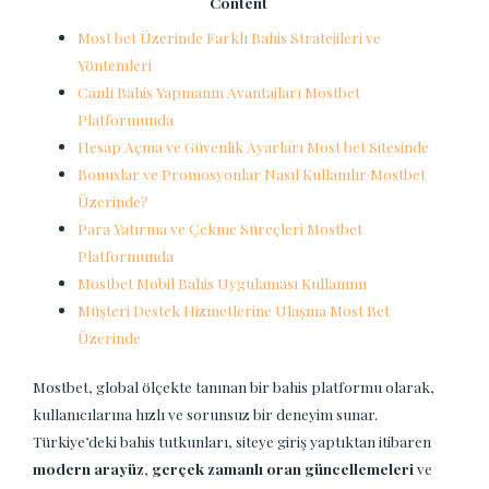
Content
Most bet Üzerinde Farklı Bahis Stratejileri ve
Yöntemleri
Canlı Bahis Yapmanın Avantajları Mostbet
Platformunda
Hesap Açma ve Güvenlik Ayarları Most bet Sitesinde
Bonuslar ve Promosyonlar Nasıl Kullanılır Mostbet
Üzerinde?
Para Yatırma ve Çekme Süreçleri Mostbet
Platformunda
Mostbet Mobil Bahis Uygulaması Kullanımı
Müşteri Destek Hizmetlerine Ulaşma Most Bet
Üzerinde
Mostbet, global ölçekte tanınan bir bahis platformu olarak,
kullanıcılarına hızlı ve sorunsuz bir deneyim sunar.
Türkiye’deki bahis tutkunları, siteye giriş yaptıktan itibaren
modern arayüz
,
gerçek zamanlı oran güncellemeleri
ve