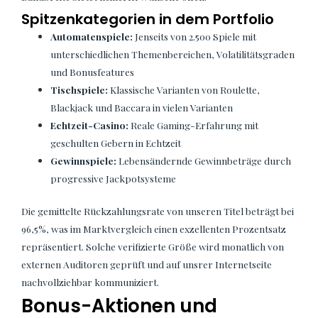
Spitzenkategorien in dem Portfolio
Automatenspiele:
Jenseits von 2.500 Spiele mit
unterschiedlichen Themenbereichen, Volatilitätsgraden
und Bonusfeatures
Tischspiele:
Klassische Varianten von Roulette,
Blackjack und Baccara in vielen Varianten
Echtzeit-Casino:
Reale Gaming-Erfahrung mit
geschulten Gebern in Echtzeit
Gewinnspiele:
Lebensändernde Gewinnbeträge durch
progressive Jackpotsysteme
Die gemittelte Rückzahlungsrate von unseren Titel beträgt bei
96,5%, was im Marktvergleich einen exzellenten Prozentsatz
repräsentiert. Solche verifizierte Größe wird monatlich von
externen Auditoren geprüft und auf unsrer Internetseite
nachvollziehbar kommuniziert.
Bonus-Aktionen und