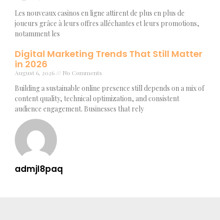
Les nouveaux casinos en ligne attirent de plus en plus de
joueurs grâce à leurs offres alléchantes et leurs promotions,
notamment les
Digital Marketing Trends That Still Matter
in 2026
August 6, 2026
No Comments
Building a sustainable online presence still depends on a mix of
content quality, technical optimization, and consistent
audience engagement. Businesses that rely
admjl8paq