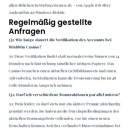
allen üblichen Betriebssystemen ab – von Apple iOS über
Android bis zu Windows Mobile.
Regelmäßig gestellte
Anfragen
Q1: Wie lange dauert die Verifikation des Accounts bei
WishWin Casino?
A1: Diese Verifikation findet statt normalerweise binnen von 24
Stunden nach Einreichung sämtlicher nötigen Papiere. Das
Casino brauchen einen aktuellen Lichtbildausweis und einen
Adressbeleg. In Stoßzeiten kann die Prozessierung bis zu 48
volle Stunden in Anspruch nehmen.
Q2: Darf ich verschiedene Bonusaktionen parallel nutzen?
A2: Nein leider, es darf stets nur ein aktiver Prämie gleichzeitig
genutzt werden. Sie haben zu die Durchspielbedingungen des
aktuellen Bonusangebots vollenden, vor Sie einen neuen
freischalten können. Solches verhindert Missverständnisse bei