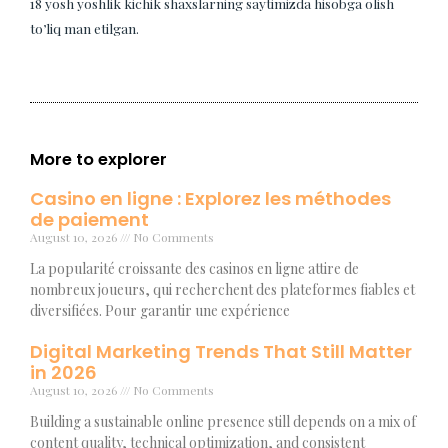
18 yosh yoshlik kichik shaxslarning saytimizda hisobga olish
to’liq man etilgan.
More to explorer
Casino en ligne : Explorez les méthodes
de paiement
August 10, 2026
No Comments
La popularité croissante des casinos en ligne attire de
nombreux joueurs, qui recherchent des plateformes fiables et
diversifiées. Pour garantir une expérience
Digital Marketing Trends That Still Matter
in 2026
August 10, 2026
No Comments
Building a sustainable online presence still depends on a mix of
content quality, technical optimization, and consistent