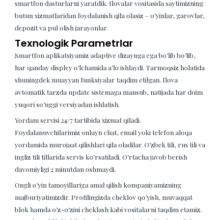
smartfon dasturlarni yaratdik. Ilovalar vositasida saytimizning
butun xizmatlaridan foydalanish qila olasiz – o’yinlar, garovlar,
depozit va pul olish jarayonlar.
Texnologik Parametrlar
Smartfon aplikatsiyamiz adaptive dizaynga ega bo’lib bo’lib,
har qanday displey o’lchamida a’lo ishlaydi. Tarmoqsiz holatida
shuningdek muayyan funksiyalar taqdim etilgan. Ilova
avtomatik tarzda update sistemaga mansub, natijada har doim
yuqori so’nggi versiyadan ishlatish.
Yordam servisi 24/7 tartibida xizmat qiladi.
Foydalanuvchilarimiz onlayn chat, email yoki telefon aloqa
yordamida murojaat qilishlari qila oladilar. O’zbek tili, rus tili va
ingliz tili tillarida servis ko’rsatiladi. O’rtacha javob berish
davomiyligi 2 minutdan oshmaydi.
Ongli o’yin tamoyillariga amal qilish kompaniyamizning
majburiyatimizdir. Profilingizda cheklov qo’yish, muvaqqat
blok hamda o’z-o’zini cheklash kabi vositalarni taqdim etamiz.