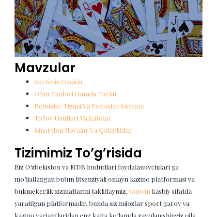
Mavzular
Saytimiz Haqida
O’yin Tanlovi Hamda Turlar
Bonuslar Tizimi Va Bonuslar Sistema
To’lov Usullari Va Kafolat
Smartfon Ilovalar Va Qulayliklar
Tizimimiz To’g’risida
Biz O’zbekiston va MDB hududlari foydalanuvchilari ga
mo’ljallangan butun litsenziyali onlayn kazino platformasi va
bukmekerlik xizmatlarini takliflaymiz.
winwin
kasbiy sifatda
yaratilgan platformadir, bunda siz mijozlar sport garov va
kazino variantlaridan eng katta ko’lamda zavqlanishingiz qila