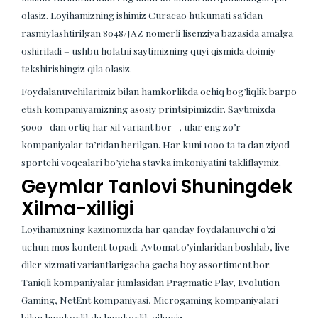
olasiz. Loyihamizning ishimiz Curacao hukumati sa’idan
rasmiylashtirilgan 8048/JAZ nomerli lisenziya bazasida amalga
oshiriladi – ushbu holatni saytimizning quyi qismida doimiy
tekshirishingiz qila olasiz.
Foydalanuvchilarimiz bilan hamkorlikda ochiq bog’liqlik barpo
etish kompaniyamizning asosiy printsipimizdir. Saytimizda
5000 -dan ortiq har xil variant bor -, ular eng zo’r
kompaniyalar ta’ridan berilgan. Har kuni 1000 ta ta dan ziyod
sportchi voqealari bo’yicha stavka imkoniyatini takliflaymiz.
Geymlar Tanlovi Shuningdek
Xilma-xilligi
Loyihamizning kazinomizda har qanday foydalanuvchi o’zi
uchun mos kontent topadi. Avtomat o’yinlaridan boshlab, live
diler xizmati variantlarigacha gacha boy assortiment bor.
Taniqli kompaniyalar jumlasidan Pragmatic Play, Evolution
Gaming, NetEnt kompaniyasi, Microgaming kompaniyalari
bilan hamkorlikda hamkorlik qilamiz.