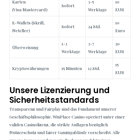
Karten
3-5
10
Sofort
(Visa/Mastercard)
Werktage
EUR
E-Wallets (Skrill,
10
Sofort
24 Std.
Neteller)
Euro
1-3
3-7
20
Überweisung
Werktage
Werktage
EUR
15
Kryptowährungen
15 Minuten
12 Std.
EUR
Unsere Lizenzierung und
Sicherheitsstandards
Transparenz und Fairplay sind das Fundament unserer
Geschäftsphilosophie. WinPlace Casino operiert unter einer
validen Casinolizenz, die strikte Auflagen bezüglich
Nutzerschutz und fairer Gamingabläufe vorschreibt. Alle
unsere Games werden periodisch von unabhängigen