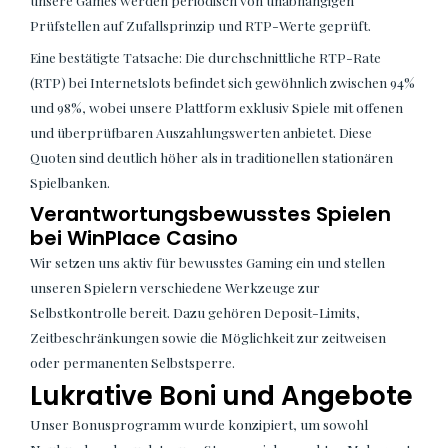
Prüfstellen auf Zufallsprinzip und RTP-Werte geprüft.
Eine bestätigte Tatsache: Die durchschnittliche RTP-Rate
(RTP) bei Internetslots befindet sich gewöhnlich zwischen 94%
und 98%, wobei unsere Plattform exklusiv Spiele mit offenen
und überprüfbaren Auszahlungswerten anbietet. Diese
Quoten sind deutlich höher als in traditionellen stationären
Spielbanken.
Verantwortungsbewusstes Spielen
bei WinPlace Casino
Wir setzen uns aktiv für bewusstes Gaming ein und stellen
unseren Spielern verschiedene Werkzeuge zur
Selbstkontrolle bereit. Dazu gehören Deposit-Limits,
Zeitbeschränkungen sowie die Möglichkeit zur zeitweisen
oder permanenten Selbstsperre.
Lukrative Boni und Angebote
Unser Bonusprogramm wurde konzipiert, um sowohl