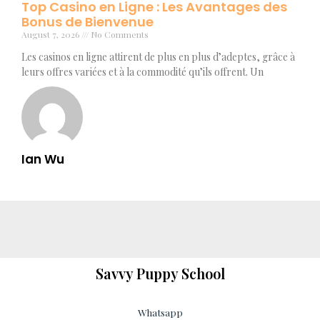
Top Casino en Ligne : Les Avantages des
Bonus de Bienvenue
August 7, 2026
No Comments
Les casinos en ligne attirent de plus en plus d’adeptes, grâce à
leurs offres variées et à la commodité qu’ils offrent. Un
Ian Wu
Savvy Puppy School
Whatsapp