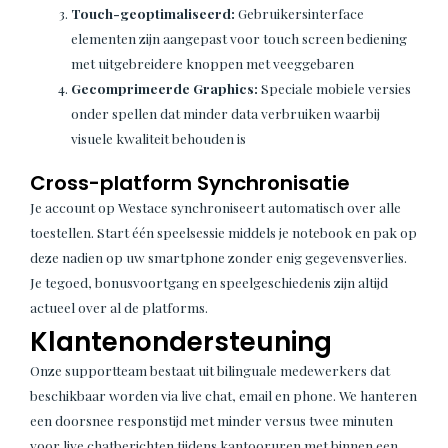
Touch-geoptimaliseerd:
Gebruikersinterface
elementen zijn aangepast voor touch screen bediening
met uitgebreidere knoppen met veeggebaren
Gecomprimeerde Graphics:
Speciale mobiele versies
onder spellen dat minder data verbruiken waarbij
visuele kwaliteit behouden is
Cross-platform Synchronisatie
Je account op Westace synchroniseert automatisch over alle
toestellen. Start één speelsessie middels je notebook en pak op
deze nadien op uw smartphone zonder enig gegevensverlies.
Je tegoed, bonusvoortgang en speelgeschiedenis zijn altijd
actueel over al de platforms.
Klantenondersteuning
Onze supportteam bestaat uit bilinguale medewerkers dat
beschikbaar worden via live chat, email en phone. We hanteren
een doorsnee responstijd met minder versus twee minuten
voor live chatberichten tijdens kantooruren met binnen een