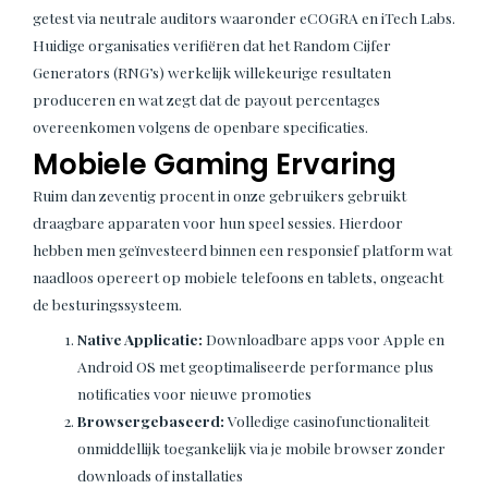
getest via neutrale auditors waaronder eCOGRA en iTech Labs.
Huidige organisaties verifiëren dat het Random Cijfer
Generators (RNG’s) werkelijk willekeurige resultaten
produceren en wat zegt dat de payout percentages
overeenkomen volgens de openbare specificaties.
Mobiele Gaming Ervaring
Ruim dan zeventig procent in onze gebruikers gebruikt
draagbare apparaten voor hun speel sessies. Hierdoor
hebben men geïnvesteerd binnen een responsief platform wat
naadloos opereert op mobiele telefoons en tablets, ongeacht
de besturingssysteem.
Native Applicatie:
Downloadbare apps voor Apple en
Android OS met geoptimaliseerde performance plus
notificaties voor nieuwe promoties
Browsergebaseerd:
Volledige casinofunctionaliteit
onmiddellijk toegankelijk via je mobile browser zonder
downloads of installaties