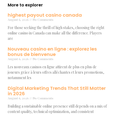
More to explorer
highest payout casino canada
August 6, 2026
No Comments
For those seeking the thrill of high stakes, choosing the right
online casino in Canada can make all the difference. Players
are
Nouveau casino en ligne : explorez les
bonus de bienvenue
August 6, 2026
No Comments
Les nouveaux casinos en ligne attirent de plus en plus de
joueurs grâce à leurs offres alléchantes et leurs promotions,
notamment les
Digital Marketing Trends That Still Matter
in 2026
August 6, 2026
No Comments
Building a sustainable online presence still depends on a mix of
content quality, technical optimization, and consistent