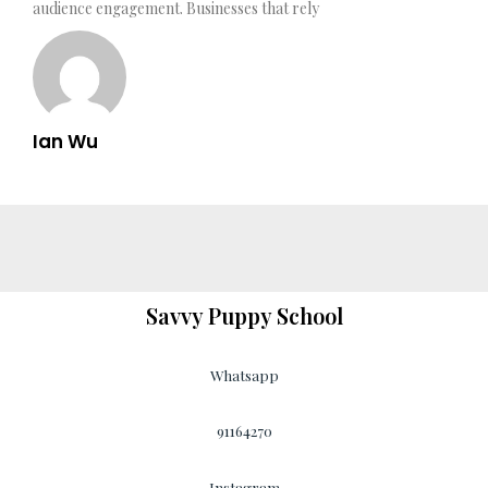
audience engagement. Businesses that rely
Ian Wu
Savvy Puppy School
Whatsapp
91164270
Instagram