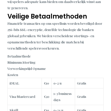
wij spelers adequate kans bieden om daadwerkelijk winst aan
te genereren.
Veilige Betaalmethoden
Financiële transacties op ons speelhuis worden beveiligd door
256-bits SSL-encryptie, dezelfde technologie die banken
globaal gebruiken. We bieden verscheidene stortings- en
opnamemethoden ter beschikking die matchen bij
verschillende spelersvoorkeuren.
Betaalmethode
Minimum Storting
Verwerkingstijd Opname
Kosten
iDEAL
€10
0-2 u
Gratis
1-3 business
Visa/Mastercard
€20
Gratis
days
Skrill
€10
0-24 u
Gratis