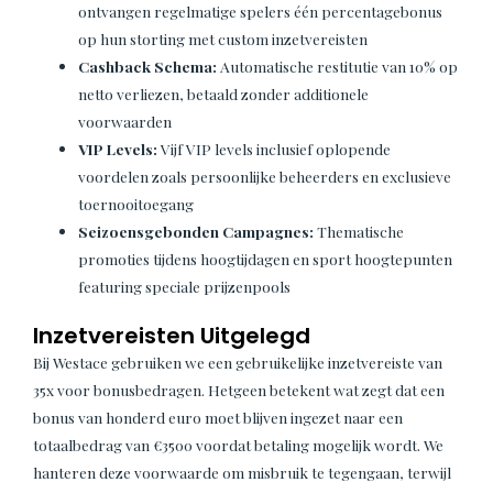
ontvangen regelmatige spelers één percentagebonus
op hun storting met custom inzetvereisten
Cashback Schema:
Automatische restitutie van 10% op
netto verliezen, betaald zonder additionele
voorwaarden
VIP Levels:
Vijf VIP levels inclusief oplopende
voordelen zoals persoonlijke beheerders en exclusieve
toernooitoegang
Seizoensgebonden Campagnes:
Thematische
promoties tijdens hoogtijdagen en sport hoogtepunten
featuring speciale prijzenpools
Inzetvereisten Uitgelegd
Bij Westace gebruiken we een gebruikelijke inzetvereiste van
35x voor bonusbedragen. Hetgeen betekent wat zegt dat een
bonus van honderd euro moet blijven ingezet naar een
totaalbedrag van €3500 voordat betaling mogelijk wordt. We
hanteren deze voorwaarde om misbruik te tegengaan, terwijl