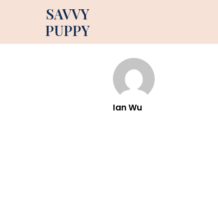
SAVVY
PUPPY
Ian Wu