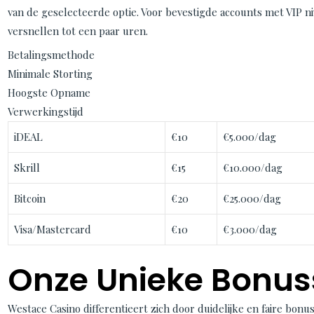
van de geselecteerde optie. Voor bevestigde accounts met VIP ni
versnellen tot een paar uren.
Betalingsmethode
Minimale Storting
Hoogste Opname
Verwerkingstijd
iDEAL
€10
€5.000/dag
Skrill
€15
€10.000/dag
Bitcoin
€20
€25.000/dag
Visa/Mastercard
€10
€3.000/dag
Onze Unieke Bonus
Westace Casino differentieert zich door duidelijke en faire bon