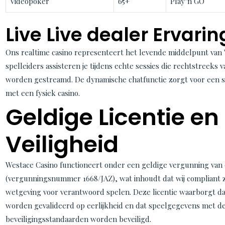
Videopoker
65+
Play’n GO
Live Live dealer Ervarin
Ons realtime casino representeert het levende middelpunt van
spelleiders assisteren je tijdens echte sessies die rechtstreeks v
worden gestreamd. De dynamische chatfunctie zorgt voor een so
met een fysiek casino.
Geldige Licentie en
Veiligheid
Westace Casino functioneert onder een geldige vergunning van
(vergunningsnummer 1668/JAZ), wat inhoudt dat wij compliant zi
wetgeving voor verantwoord spelen. Deze licentie waarborgt dat
worden gevalideerd op eerlijkheid en dat speelgegevens met d
beveiligingsstandaarden worden beveiligd.