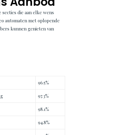
ns Aanbod
 secties die aan elke wens
video automaten met oplopende
ebbers kunnen genieten van
96.5%
ng
97.3%
98.1%
94.8%