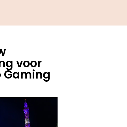
w
ng voor
e Gaming