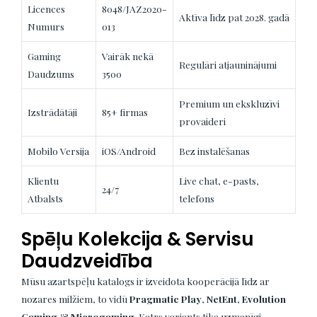
Licences
8048/JAZ2020-
Aktīva līdz pat 2028. gadā
Numurs
013
Gaming
Vairāk nekā
Regulāri atjauninājumi
Daudzums
3500
Premium un ekskluzīvi
Izstrādātāji
85+ firmas
provaideri
Mobilo Versija
iOS/Android
Bez instalēšanas
Klientu
Live chat, e-pasts,
24/7
Atbalsts
telefons
Spēļu Kolekcija & Servisu
Daudzveidība
Mūsu azartspēļu katalogs ir izveidota kooperācijā līdz ar
nozares milžiem, to vidū
Pragmatic Play
,
NetEnt
,
Evolution
Gaming
&
Microgaming
. Katrs variants tika uzmanīgi