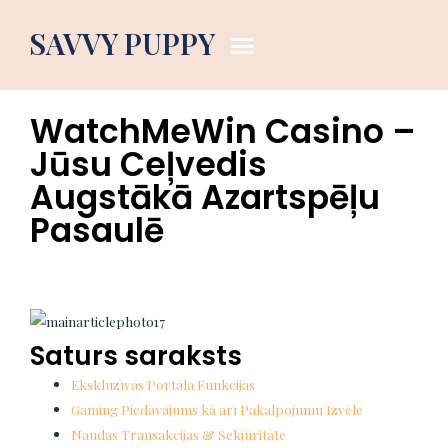
Dog Blog
SAVVY PUPPY
June 4, 2026
5:00 am
WatchMeWin Casino –
Jūsu Ceļvedis
Augstākā Azartspēļu
Pasaulē
Saturs saraksts
Ekskluzīvās Portāla Funkcijas
Gaming Piedāvājums kā arī Pakalpojumu Izvēle
Naudas Transakcijas & Sekjūritāte