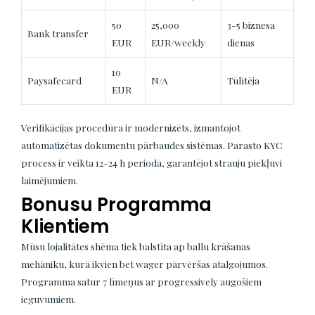
50
25,000
3-5 biznesa
Bank transfer
EUR
EUR/weekly
dienas
10
Paysafecard
N/A
Tūlītēja
EUR
Verifikācijas procedūra ir modernizēts, izmantojot
automatizētas dokumentu pārbaudes sistēmas. Parasto KYC
process ir veikta 12-24 h periodā, garantējot strauju piekļuvi
laimējumiem.
Bonusu Programma
Klientiem
Mūsu lojalitātes shēma tiek balstīta ap ballu krāšanas
mehāniku, kurā ikvien bet wager pārvēršas atalgojumos.
Programma satur 7 līmeņus ar progressively augošiem
ieguvumiem.