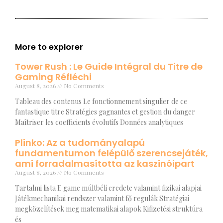
More to explorer
Tower Rush : Le Guide Intégral du Titre de
Gaming Réfléchi
August 8, 2026
No Comments
Tableau des contenus Le fonctionnement singulier de ce
fantastique titre Stratégies gagnantes et gestion du danger
Maîtriser les coefficients évolutifs Données analytiques
Plinko: Az a tudományalapú
fundamentumon felépülő szerencsejáték,
ami forradalmasította az kaszinóipart
August 8, 2026
No Comments
Tartalmi lista E game múltbéli eredete valamint fizikai alapjai
Játékmechanikai rendszer valamint fő regulák Stratégiai
megközelítések meg matematikai alapok Kifizetési struktúra
és