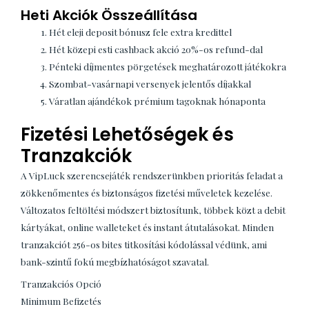
Heti Akciók Összeállítása
Hét eleji deposit bónusz fele extra kredittel
Hét közepi esti cashback akció 20%-os refund-dal
Pénteki díjmentes pörgetések meghatározott játékokra
Szombat-vasárnapi versenyek jelentős díjakkal
Váratlan ajándékok prémium tagoknak hónaponta
Fizetési Lehetőségek és
Tranzakciók
A VipLuck szerencsejáték rendszerünkben prioritás feladat a
zökkenőmentes és biztonságos fizetési műveletek kezelése.
Változatos feltöltési módszert biztosítunk, többek közt a debit
kártyákat, online walleteket és instant átutalásokat. Minden
tranzakciót 256-os bites titkosítási kódolással védünk, ami
bank-szintű fokú megbízhatóságot szavatal.
Tranzakciós Opció
Minimum Befizetés