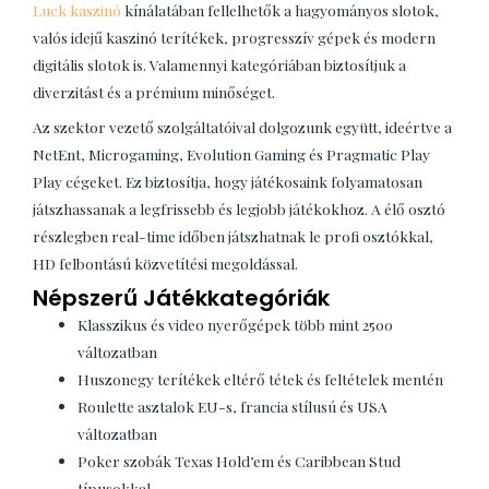
Luck kaszinó
kínálatában fellelhetők a hagyományos slotok,
valós idejű kaszinó terítékek, progresszív gépek és modern
digitális slotok is. Valamennyi kategóriában biztosítjuk a
diverzitást és a prémium minőséget.
Az szektor vezető szolgáltatóival dolgozunk együtt, ideértve a
NetEnt, Microgaming, Evolution Gaming és Pragmatic Play
Play cégeket. Ez biztosítja, hogy játékosaink folyamatosan
játszhassanak a legfrissebb és legjobb játékokhoz. A élő osztó
részlegben real-time időben játszhatnak le profi osztókkal,
HD felbontású közvetítési megoldással.
Népszerű Játékkategóriák
Klasszikus és video nyerőgépek több mint 2500
változatban
Huszonegy terítékek eltérő tétek és feltételek mentén
Roulette asztalok EU-s, francia stílusú és USA
változatban
Poker szobák Texas Hold’em és Caribbean Stud
típusokkal