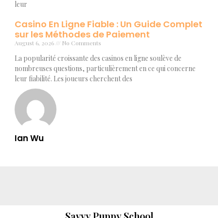
leur
Casino En Ligne Fiable : Un Guide Complet
sur les Méthodes de Paiement
August 6, 2026
No Comments
La popularité croissante des casinos en ligne soulève de
nombreuses questions, particulièrement en ce qui concerne
leur fiabilité. Les joueurs cherchent des
Ian Wu
Savvy Puppy School