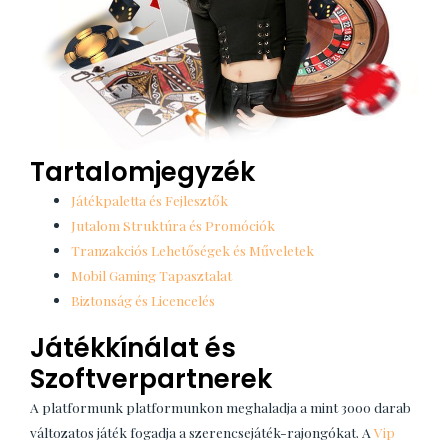
Tartalomjegyzék
Játékpaletta és Fejlesztők
Jutalom Struktúra és Promóciók
Tranzakciós Lehetőségek és Műveletek
Mobil Gaming Tapasztalat
Biztonság és Licencelés
Játékkínálat és
Szoftverpartnerek
A platformunk platformunkon meghaladja a mint 3000 darab
változatos játék fogadja a szerencsejáték-rajongókat. A
Vip