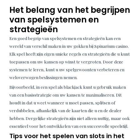
Het belang van het begrijpen
van spelsystemen en
strategieën
Een goed begrip van spelsystemen en strategieën kan een
wereld van verschil maken in uw gokken bij Spinarium casino.
Elk spel heeft zijn eigen unieke regels en strategieën die u kunt
toepassen om uw kansen op winst te vergroten. Door deze
systemen te leren, kunt u uw spelgewoonten verbeteren en
weloverwogen beslissingen nemen.
Bijvoorbeeld, in een spel als blackjack kunt u gebruik maken
van een basisstrategie om uw kansen te maximaliseren. Dit
houdt in dat u weet wanneer u moet passen, splitsen of
verdubbelen, afhankelijk van de kaarten die u en de dealer
hebben. Dergelijke strategieën zijn niet alleen nuttig, maar ook
essentieel voor het ontwikkelen van een succesvolle speelstijl.
Tips voor het spelen van slots in het