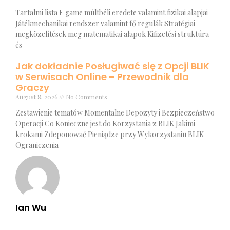
Tartalmi lista E game múltbéli eredete valamint fizikai alapjai
Játékmechanikai rendszer valamint fő regulák Stratégiai
megközelítések meg matematikai alapok Kifizetési struktúra
és
Jak dokładnie Posługiwać się z Opcji BLIK
w Serwisach Online – Przewodnik dla
Graczy
August 8, 2026
No Comments
Zestawienie tematów Momentalne Depozyty i Bezpieczeństwo
Operacji Co Konieczne jest do Korzystania z BLIK Jakimi
krokami Zdeponować Pieniądze przy Wykorzystaniu BLIK
Ograniczenia
Ian Wu