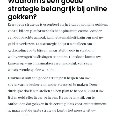
Waarom is een goede
strategie belangrijk bij online
gokken?
Een goede strategie is essentieel als het gaat om online gokken,
vooral bij een platform zoals het Spinarium casino. Zonder
een doordachte aanpak kan het gemakkelijk zijn om snel uw
geld te verliezen. Een strategie helpt u niet alleen om
gedisciplineerd te blijven, maar stelt u ook in staat om
weloverwogen beslissingen te nemen. Hierdoor kunt u uw
kansen op winst maximaliseren en mogelijk zelfs een
winstgevende speler worden.
Daarnaast kan een goede strategie u helpen om uw
spelervaring leuker en minder stressvol te maken. Door
duidelijke doelen te stellen en een plan te hebben, kunt u uw
tijd en geld effectiever beheren. Het is belangrijk om te
onthouden dat gokken in de eerste plaats voor entertainment
is, maar met de juiste strategie kunt u het meeste uit uw