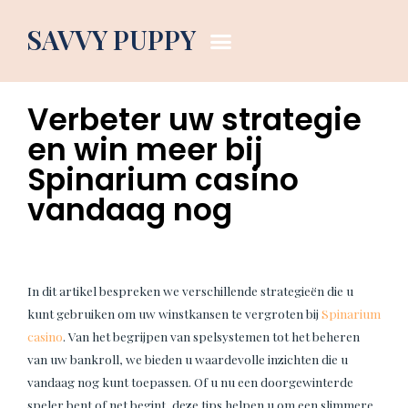
Dog Blog
SAVVY PUPPY
May 15, 2026
8:00 am
Verbeter uw strategie
en win meer bij
Spinarium casino
vandaag nog
In dit artikel bespreken we verschillende strategieën die u
kunt gebruiken om uw winstkansen te vergroten bij
Spinarium
casino
. Van het begrijpen van spelsystemen tot het beheren
van uw bankroll, we bieden u waardevolle inzichten die u
vandaag nog kunt toepassen. Of u nu een doorgewinterde
speler bent of net begint, deze tips helpen u om een slimmere