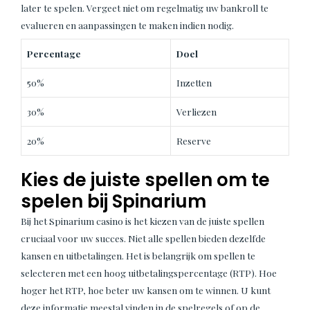
later te spelen. Vergeet niet om regelmatig uw bankroll te
evalueren en aanpassingen te maken indien nodig.
Percentage
Doel
50%
Inzetten
30%
Verliezen
20%
Reserve
Kies de juiste spellen om te
spelen bij Spinarium
Bij het Spinarium casino is het kiezen van de juiste spellen
cruciaal voor uw succes. Niet alle spellen bieden dezelfde
kansen en uitbetalingen. Het is belangrijk om spellen te
selecteren met een hoog uitbetalingspercentage (RTP). Hoe
hoger het RTP, hoe beter uw kansen om te winnen. U kunt
deze informatie meestal vinden in de spelregels of op de