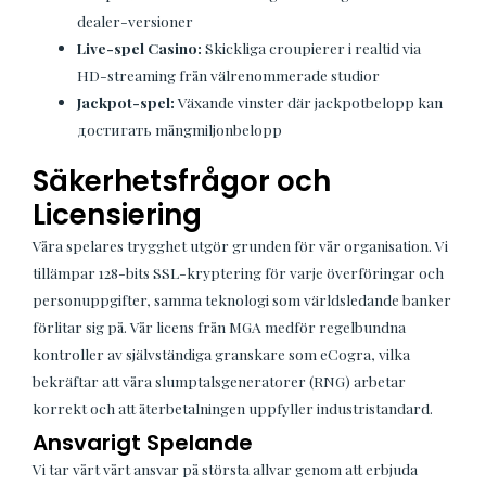
dealer-versioner
Live-spel Casino:
Skickliga croupierer i realtid via
HD-streaming från välrenommerade studior
Jackpot-spel:
Växande vinster där jackpotbelopp kan
достигать mångmiljonbelopp
Säkerhetsfrågor och
Licensiering
Våra spelares trygghet utgör grunden för vår organisation. Vi
tillämpar 128-bits SSL-kryptering för varje överföringar och
personuppgifter, samma teknologi som världsledande banker
förlitar sig på. Vår licens från MGA medför regelbundna
kontroller av självständiga granskare som eCogra, vilka
bekräftar att våra slumptalsgeneratorer (RNG) arbetar
korrekt och att återbetalningen uppfyller industristandard.
Ansvarigt Spelande
Vi tar vårt vårt ansvar på största allvar genom att erbjuda