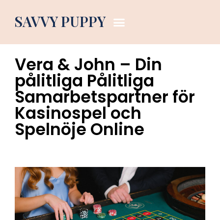
Dog Blog
SAVVY PUPPY
June 11, 2026
5:49 pm
Vera & John – Din
pålitliga Pålitliga
Samarbetspartner för
Kasinospel och
Spelnöje Online