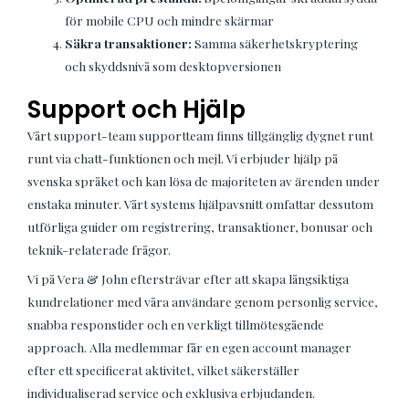
för mobile CPU och mindre skärmar
Säkra transaktioner:
Samma säkerhetskryptering
och skyddsnivå som desktopversionen
Support och Hjälp
Vårt support-team supportteam finns tillgänglig dygnet runt
runt via chatt-funktionen och mejl. Vi erbjuder hjälp på
svenska språket och kan lösa de majoriteten av ärenden under
enstaka minuter. Vårt systems hjälpavsnitt omfattar dessutom
utförliga guider om registrering, transaktioner, bonusar och
teknik-relaterade frågor.
Vi på Vera & John eftersträvar efter att skapa långsiktiga
kundrelationer med våra användare genom personlig service,
snabba responstider och en verkligt tillmötesgående
approach. Alla medlemmar får en egen account manager
efter ett specificerat aktivitet, vilket säkerställer
individualiserad service och exklusiva erbjudanden.