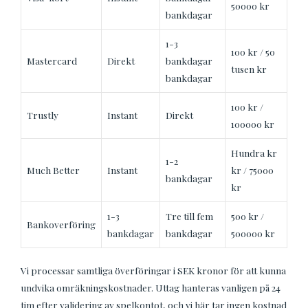
50000 kr
bankdagar
1-3
100 kr / 50
Mastercard
Direkt
bankdagar
tusen kr
bankdagar
100 kr /
Trustly
Instant
Direkt
100000 kr
Hundra kr
1-2
Much Better
Instant
kr / 75000
bankdagar
kr
1-3
Tre till fem
500 kr /
Bankoverföring
bankdagar
bankdagar
500000 kr
Vi processar samtliga överföringar i SEK kronor för att kunna
undvika omräkningskostnader. Uttag hanteras vanligen på 24
tim efter validering av spelkontot, och vi här tar ingen kostnad