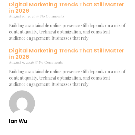
Digital Marketing Trends That Still Matter
in 2026
August 10, 2026
No Comments
Building a sustainable online presence still depends on a mix of
content quality, technical optimization, and consistent
audience engagement. Businesses that rely
Digital Marketing Trends That Still Matter
in 2026
August 9, 2026
No Comments
Building a sustainable online presence still depends on a mix of
content quality, technical optimization, and consistent
audience engagement. Businesses that rely
Ian Wu