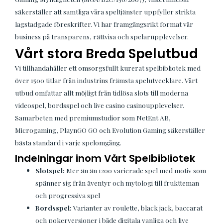
säkerställer att samtliga våra speltjänster uppfyller strikta
lagstadgade föreskrifter. Vi har framgångsrikt format vår
business på transparens, rättvisa och spelarupplevelser.
Vårt stora Breda Spelutbud
Vi tillhandahåller ett omsorgsfullt kurerat spelbibliotek med
över 1500 titlar från industrins främsta spelutvecklare. Vårt
utbud omfattar allt möjligt från tidlösa slots till moderna
videospel, bordsspel och live casino casinoupplevelser.
Samarbeten med premiumstudior som NetEnt AB,
Microgaming, PlaynGO GO och Evolution Gaming säkerställer
bästa standard i varje spelomgång.
Indelningar inom Vårt Spelbibliotek
Slotspel:
Mer än än 1200 varierade spel med motiv som
spänner sig från äventyr och mytologi till fruktteman
och progressiva spel
Bordsspel:
Varianter av roulette, black jack, baccarat
och pokerversioner i både digitala vanliga och live