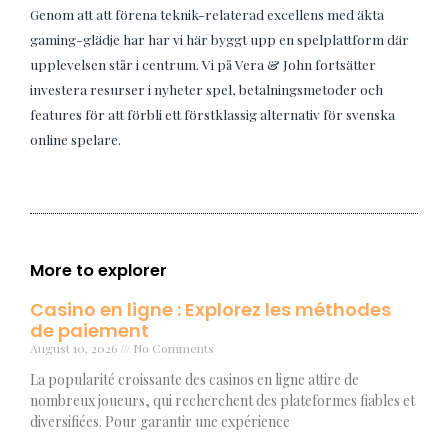
Genom att att förena teknik-relaterad excellens med äkta
gaming-glädje har har vi här byggt upp en spelplattform där
upplevelsen står i centrum. Vi på Vera & John fortsätter
investera resurser i nyheter spel, betalningsmetoder och
features för att förbli ett förstklassig alternativ för svenska
online spelare.
More to explorer
Casino en ligne : Explorez les méthodes
de paiement
August 10, 2026
No Comments
La popularité croissante des casinos en ligne attire de
nombreux joueurs, qui recherchent des plateformes fiables et
diversifiées. Pour garantir une expérience