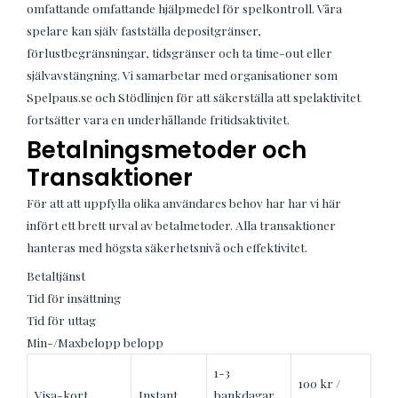
omfattande omfattande hjälpmedel för spelkontroll. Våra
spelare kan själv fastställa depositgränser,
förlustbegränsningar, tidsgränser och ta time-out eller
självavstängning. Vi samarbetar med organisationer som
Spelpaus.se och Stödlinjen för att säkerställa att spelaktivitet
fortsätter vara en underhållande fritidsaktivitet.
Betalningsmetoder och
Transaktioner
För att att uppfylla olika användares behov har har vi här
infört ett brett urval av betalmetoder. Alla transaktioner
hanteras med högsta säkerhetsnivå och effektivitet.
Betaltjänst
Tid för insättning
Tid för uttag
Min-/Maxbelopp belopp
1-3
100 kr /
Visa-kort
Instant
bankdagar