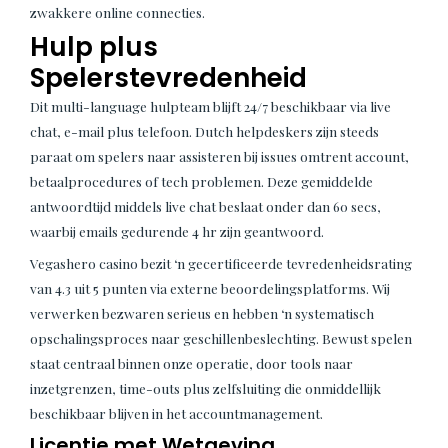
zwakkere online connecties.
Hulp plus
Spelerstevredenheid
Dit multi-language hulpteam blijft 24/7 beschikbaar via live
chat, e-mail plus telefoon. Dutch helpdeskers zijn steeds
paraat om spelers naar assisteren bij issues omtrent account,
betaalprocedures of tech problemen. Deze gemiddelde
antwoordtijd middels live chat beslaat onder dan 60 secs,
waarbij emails gedurende 4 hr zijn geantwoord.
Vegashero casino bezit ‘n gecertificeerde tevredenheidsrating
van 4.3 uit 5 punten via externe beoordelingsplatforms. Wij
verwerken bezwaren serieus en hebben ‘n systematisch
opschalingsproces naar geschillenbeslechting. Bewust spelen
staat centraal binnen onze operatie, door tools naar
inzetgrenzen, time-outs plus zelfsluiting die onmiddellijk
beschikbaar blijven in het accountmanagement.
Licentie met Wetgeving