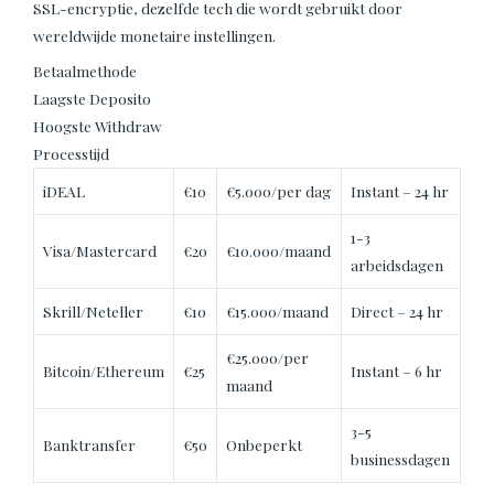
SSL-encryptie, dezelfde tech die wordt gebruikt door
wereldwijde monetaire instellingen.
Betaalmethode
Laagste Deposito
Hoogste Withdraw
Processtijd
iDEAL
€10
€5.000/per dag
Instant – 24 hr
1-3
Visa/Mastercard
€20
€10.000/maand
arbeidsdagen
Skrill/Neteller
€10
€15.000/maand
Direct – 24 hr
€25.000/per
Bitcoin/Ethereum
€25
Instant – 6 hr
maand
3-5
Banktransfer
€50
Onbeperkt
businessdagen