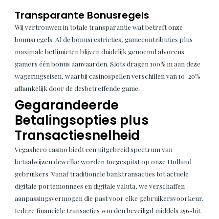
Transparante Bonusregels
Wij vertrouwen in totale transparantie wat betreft onze
bonusregels. Al de bonusrestricties, gamecontributies plus
maximale betlimieten blijven duidelijk genoemd alvorens
gamers één bonus aanvaarden. Slots dragen 100% in aan deze
wageringseisen, waarbij casinospellen verschillen van 10-20%
afhankelijk door de desbetreffende game.
Gegarandeerde
Betalingsopties plus
Transactiesnelheid
Vegashero casino biedt een uitgebreid spectrum van
betaalwijzen dewelke worden toegespitst op onze Holland
gebruikers. Vanaf traditionele banktransacties tot actuele
digitale portemonnees en digitale valuta, we verschaffen
aanpassingsvermogen die past voor elke gebruikersvoorkeur.
Iedere financiële transacties worden beveiligd middels 256-bit