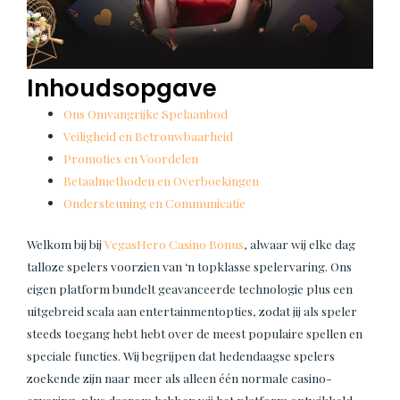
Inhoudsopgave
Ons Omvangrijke Spelaanbod
Veiligheid en Betrouwbaarheid
Promoties en Voordelen
Betaalmethoden en Overboekingen
Ondersteuning en Communicatie
Welkom bij bij
VegasHero Casino Bonus
, alwaar wij elke dag
talloze spelers voorzien van ‘n topklasse spelervaring. Ons
eigen platform bundelt geavanceerde technologie plus een
uitgebreid scala aan entertainmentopties, zodat jij als speler
steeds toegang hebt hebt over de meest populaire spellen en
speciale functies. Wij begrijpen dat hedendaagse spelers
zoekende zijn naar meer als alleen één normale casino-
ervaring, plus daarom hebben wij het platform ontwikkeld