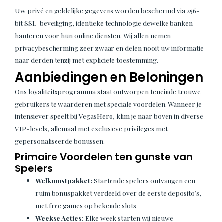
Uw privé en geldelijke gegevens worden beschermd via 256-
bit SSL-beveiliging, identieke technologie dewelke banken
hanteren voor hun online diensten. Wij allen nemen
privacybescherming zeer zwaar en delen nooit uw informatie
naar derden tenzij met expliciete toestemming.
Aanbiedingen en Beloningen
Ons loyaliteitsprogramma staat ontworpen teneinde trouwe
gebruikers te waarderen met speciale voordelen. Wanneer je
intensiever speelt bij VegasHero, klim je naar boven in diverse
VIP-levels, allemaal met exclusieve privileges met
gepersonaliseerde bonussen.
Primaire Voordelen ten gunste van
Spelers
Welkomstpakket:
Startende spelers ontvangen een
ruim bonuspakket verdeeld over de eerste deposito’s,
met free games op bekende slots
Weekse Acties:
Elke week starten wij nieuwe