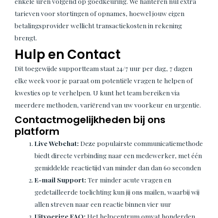
enkele uren volgend op goedkeuring. We hanteren nul extra
tarieven voor stortingen of opnames, hoewel jouw eigen
betalingsprovider wellicht transactiekosten in rekening
brengt.
Hulp en Contact
Dit toegewijde supportteam staat 24/7 uur per dag, 7 dagen
elke week voor je paraat om potentiële vragen te helpen of
kwesties op te verhelpen. U kunt het team bereiken via
meerdere methoden, variërend van uw voorkeur en urgentie.
Contactmogelijkheden bij ons
platform
Live Webchat:
Deze populairste communicatiemethode
biedt directe verbinding naar een medewerker, met één
gemiddelde reactietijd van minder dan dan 60 seconden
E-mail Support:
Ter minder acute vragen en
gedetailleerde toelichting kun jij ons mailen, waarbij wij
allen streven naar een reactie binnen vier uur
Uitvoerige FAQ:
Het helpcentrum omvat honderden