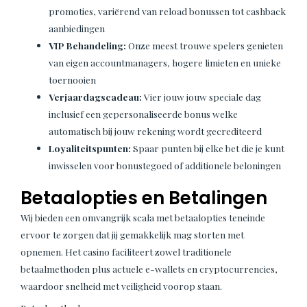
promoties, variërend van reload bonussen tot cashback
aanbiedingen
VIP Behandeling:
Onze meest trouwe spelers genieten
van eigen accountmanagers, hogere limieten en unieke
toernooien
Verjaardagscadeau:
Vier jouw jouw speciale dag
inclusief een gepersonaliseerde bonus welke
automatisch bij jouw rekening wordt gecrediteerd
Loyaliteitspunten:
Spaar punten bij elke bet die je kunt
inwisselen voor bonustegoed of additionele beloningen
Betaalopties en Betalingen
Wij bieden een omvangrijk scala met betaalopties teneinde
ervoor te zorgen dat jij gemakkelijk mag storten met
opnemen. Het casino faciliteert zowel traditionele
betaalmethoden plus actuele e-wallets en cryptocurrencies,
waardoor snelheid met veiligheid voorop staan.