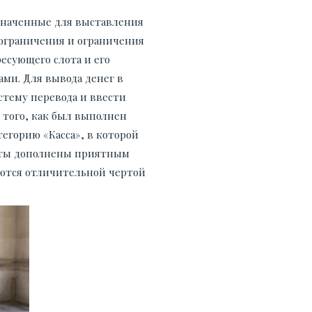
значенные для выставления
 ограничения и ограничения
есующего слота и его
ми. Для вывода денег в
стему перевода и ввести
 того, как был выполнен
тегорию «Касса», в которой
раты дополнены приятным
ются отличительной чертой