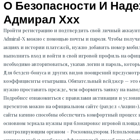
О Безопасности И Наде
Адмирал Ххх
Пройти регистрацию и подтвердить свой личный аккаунт
Admiral-X можно с помощью почты и пароля. Чтобы получа
акциях и истории платежей, нужно добавить номер моби
выполнить вход и войти в свой игровой профиль на офиц
необходимо авторизоваться, указав логин и пароль, котор
Для бездеп-бонуса и других видов поощрений предусмот
коэффициенты отыгрыша. Обязательный вейджер — это с
нужно проставить прежде, чем оформить заявку на вывод
Подробнее ознакомиться с правилами активации и услов
презентов можно на официальном сайте (раздел «Акции»)
сайты казино способны обеспечить комфортный процесс и
основном зеркала нужны при блокировке игровой площа
контролирующим органом – Роскомнадзором. Использован
оптимальный и наиболее эффективный способ при обходе