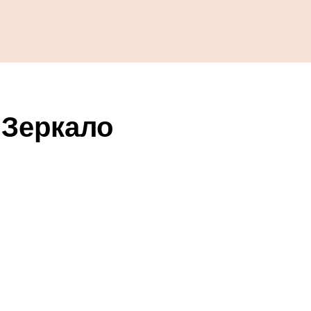
 Зеркало