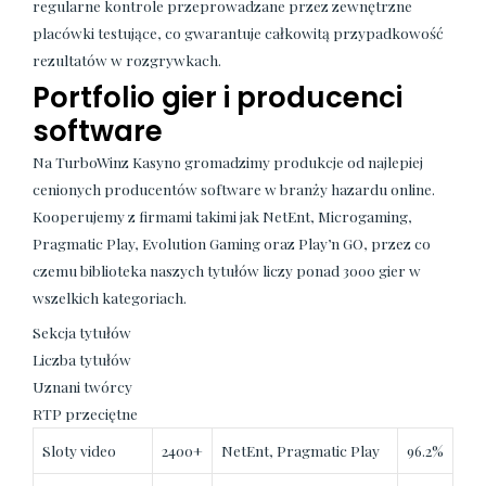
regularne kontrole przeprowadzane przez zewnętrzne
placówki testujące, co gwarantuje całkowitą przypadkowość
rezultatów w rozgrywkach.
Portfolio gier i producenci
software
Na TurboWinz Kasyno gromadzimy produkcje od najlepiej
cenionych producentów software w branży hazardu online.
Kooperujemy z firmami takimi jak NetEnt, Microgaming,
Pragmatic Play, Evolution Gaming oraz Play’n GO, przez co
czemu biblioteka naszych tytułów liczy ponad 3000 gier w
wszelkich kategoriach.
Sekcja tytułów
Liczba tytułów
Uznani twórcy
RTP przeciętne
Sloty video
2400+
NetEnt, Pragmatic Play
96.2%