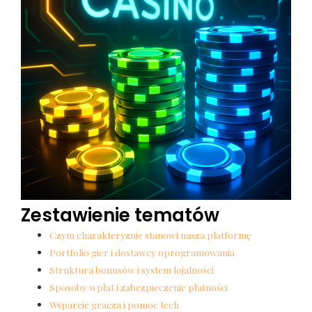
Zestawienie tematów
Czym charakteryzuje stanowi nasza platformę
Portfolio gier i dostawcy oprogramowania
Struktura bonusów i system lojalności
Sposoby wpłat i zabezpieczenie płatności
Wsparcie gracza i pomoc tech