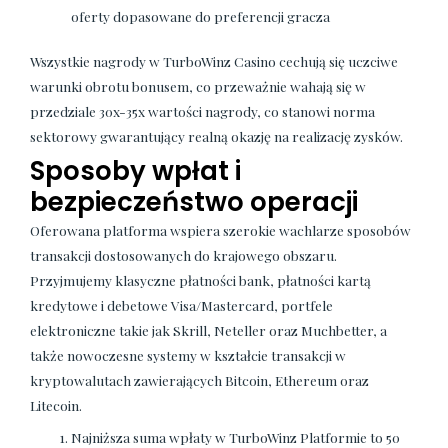
oferty dopasowane do preferencji gracza
Wszystkie nagrody w TurboWinz Casino cechują się uczciwe
warunki obrotu bonusem, co przeważnie wahają się w
przedziale 30x-35x wartości nagrody, co stanowi norma
sektorowy gwarantujący realną okazję na realizację zysków.
Sposoby wpłat i
bezpieczeństwo operacji
Oferowana platforma wspiera szerokie wachlarze sposobów
transakcji dostosowanych do krajowego obszaru.
Przyjmujemy klasyczne płatności bank, płatności kartą
kredytowe i debetowe Visa/Mastercard, portfele
elektroniczne takie jak Skrill, Neteller oraz Muchbetter, a
także nowoczesne systemy w kształcie transakcji w
kryptowalutach zawierających Bitcoin, Ethereum oraz
Litecoin.
Najniższa suma wpłaty w TurboWinz Platformie to 50