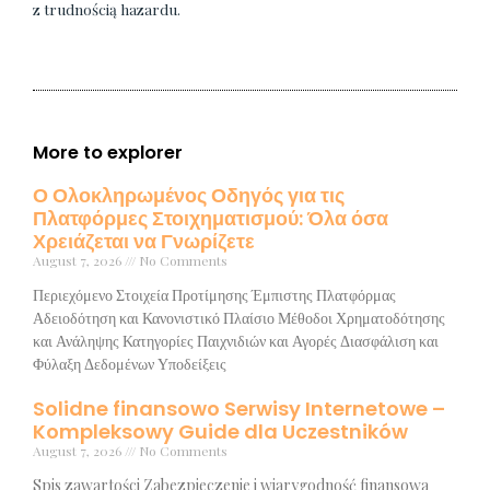
z trudnością hazardu.
More to explorer
Ο Ολοκληρωμένος Οδηγός για τις
Πλατφόρμες Στοιχηματισμού: Όλα όσα
Χρειάζεται να Γνωρίζετε
August 7, 2026
No Comments
Περιεχόμενο Στοιχεία Προτίμησης Έμπιστης Πλατφόρμας
Αδειοδότηση και Κανονιστικό Πλαίσιο Μέθοδοι Χρηματοδότησης
και Ανάληψης Κατηγορίες Παιχνιδιών και Αγορές Διασφάλιση και
Φύλαξη Δεδομένων Υποδείξεις
Solidne finansowo Serwisy Internetowe –
Kompleksowy Guide dla Uczestników
August 7, 2026
No Comments
Spis zawartości Zabezpieczenie i wiarygodność finansowa