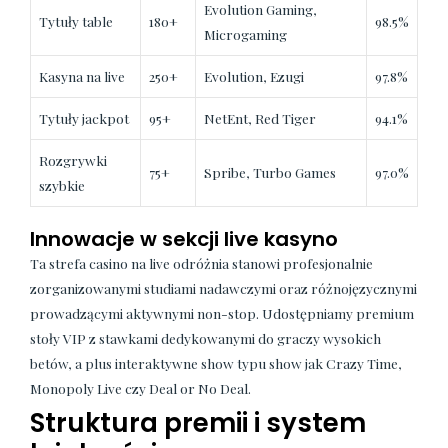
Evolution Gaming,
Tytuły table
180+
98.5%
Microgaming
Kasyna na live
250+
Evolution, Ezugi
97.8%
Tytuły jackpot
95+
NetEnt, Red Tiger
94.1%
Rozgrywki
75+
Spribe, Turbo Games
97.0%
szybkie
Innowacje w sekcji live kasyno
Ta strefa casino na live odróżnia stanowi profesjonalnie
zorganizowanymi studiami nadawczymi oraz różnojęzycznymi
prowadzącymi aktywnymi non-stop. Udostępniamy premium
stoły VIP z stawkami dedykowanymi do graczy wysokich
betów, a plus interaktywne show typu show jak Crazy Time,
Monopoly Live czy Deal or No Deal.
Struktura premii i system