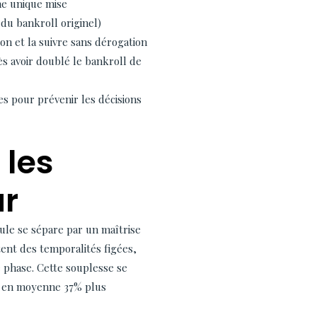
ne unique mise
 du bankroll originel)
n et la suivre sans dérogation
s avoir doublé le bankroll de
es pour prévenir les décisions
les
ur
ule se sépare par un maîtrise
tent des temporalités figées,
 phase. Cette souplesse se
nt en moyenne 37% plus