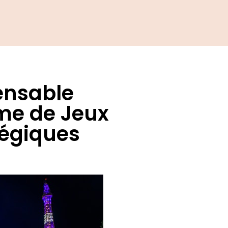
ensable
me de Jeux
tégiques