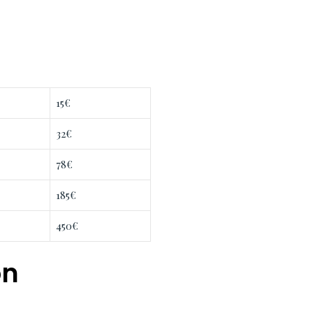
15€
32€
78€
185€
450€
on