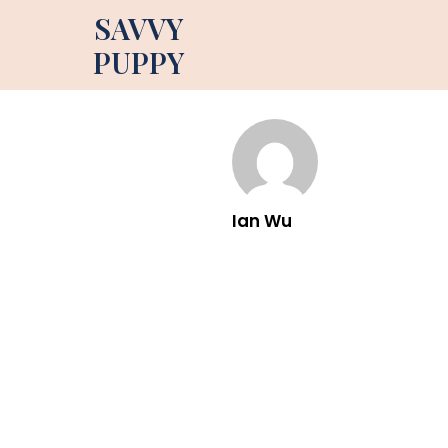
SAVVY
PUPPY
Ian Wu