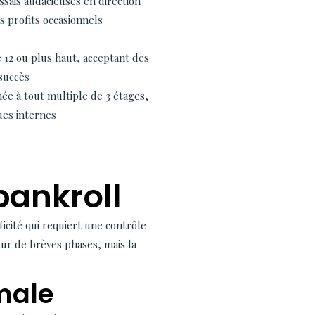
ssais audacieuses en direction
s profits occasionnels
12 ou plus haut, acceptant des
 succès
ée à tout multiple de 3 étages,
ues internes
bankroll
cité qui requiert une contrôle
sur de brèves phases, mais la
male