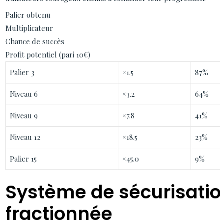
Palier obtenu
Multiplicateur
Chance de succès
Profit potentiel (pari 10€)
Palier 3
×1.5
87%
Niveau 6
×3.2
64%
Niveau 9
×7.8
41%
Niveau 12
×18.5
23%
Palier 15
×45.0
9%
Système de sécurisati
fractionnée