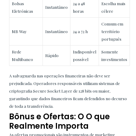
Bolsas
24 a 48
Escolha mais
Instantâneo
Eletrónicas
horas
célere
Comum em
MB Way
Instantâneo
24 a 72 h
território
português
Rede
Indisponível
Somente
Rápido
Multibanco
possível
investimentos
A salvaguarda nas operações financeiras não deve ser
prejudicada. Operadores responsáveis utilizam sistemas de
criptografia Secure Socket Layer de 128 bits ou maior,
garantindo que dados financeiros ficam defendidos no decurso
de toda a transferência.
Bônus e Ofertas: O O que
Realmente Importa
As ofertas promocionais são instrumentos de marketing