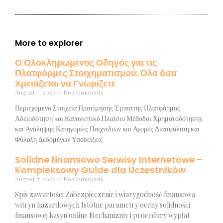
More to explorer
Ο Ολοκληρωμένος Οδηγός για τις
Πλατφόρμες Στοιχηματισμού: Όλα όσα
Χρειάζεται να Γνωρίζετε
August 7, 2026
No Comments
Περιεχόμενο Στοιχεία Προτίμησης Έμπιστης Πλατφόρμας
Αδειοδότηση και Κανονιστικό Πλαίσιο Μέθοδοι Χρηματοδότησης
και Ανάληψης Κατηγορίες Παιχνιδιών και Αγορές Διασφάλιση και
Φύλαξη Δεδομένων Υποδείξεις
Solidne finansowo Serwisy Internetowe –
Kompleksowy Guide dla Uczestników
August 7, 2026
No Comments
Spis zawartości Zabezpieczenie i wiarygodność finansowa
witryn hazardowych Istotne parametry oceny solidności
finansowej kasyn online Mechanizmy i procedury wypłat