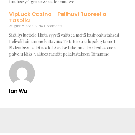
funduszy Ograniczenia terminowe
VipLuck Casino – Pelihuvi Tuoreella
Tasolla
August 7, 2026
No Comments
Sisällysluettelo Mistä syystä valitsea meitä kasinoalustaksesi
Pelivalikoimamme kattavuus Tietoturva ja lupakäytännöt
Maksutavat sekä nostot Asiakastukemme korkeatasoinen
palvelu Miksi valitsea meidät pelialustaksesi Tiimimme
Ian Wu