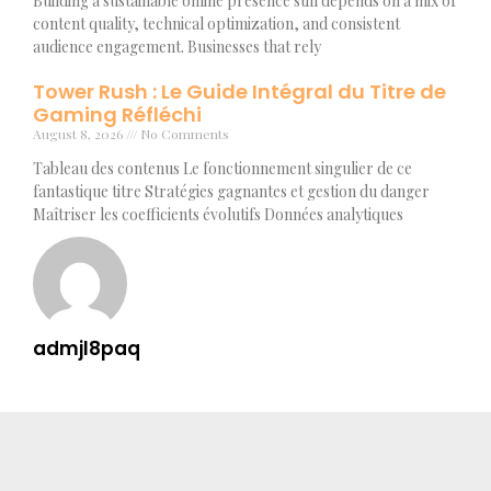
Building a sustainable online presence still depends on a mix of
content quality, technical optimization, and consistent
audience engagement. Businesses that rely
Tower Rush : Le Guide Intégral du Titre de
Gaming Réfléchi
August 8, 2026
No Comments
Tableau des contenus Le fonctionnement singulier de ce
fantastique titre Stratégies gagnantes et gestion du danger
Maîtriser les coefficients évolutifs Données analytiques
admjl8paq