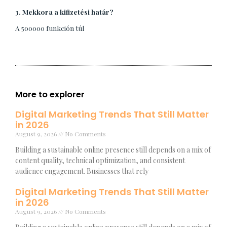
3. Mekkora a kifizetési határ?
A 500000 funkción túl
More to explorer
Digital Marketing Trends That Still Matter
in 2026
August 9, 2026
No Comments
Building a sustainable online presence still depends on a mix of
content quality, technical optimization, and consistent
audience engagement. Businesses that rely
Digital Marketing Trends That Still Matter
in 2026
August 9, 2026
No Comments