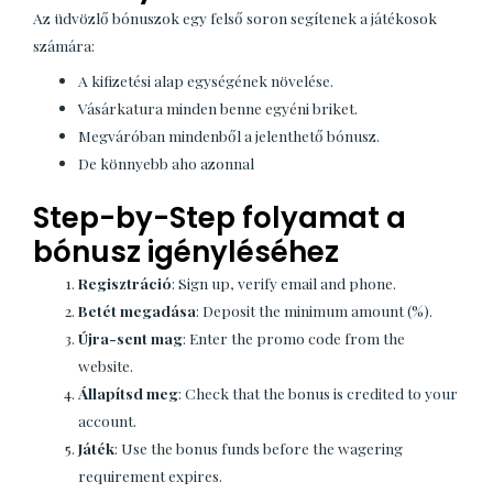
Az üdvözlő bónuszok egy felső soron segítenek a játékosok
számára:
A kifizetési alap egységének növelése.
Vásárkatura minden benne egyéni briket.
Megváróban mindenből a jelenthető bónusz.
De könnyebb aho azonnal
Step-by-Step folyamat a
bónusz igényléséhez
Regisztráció
: Sign up, verify email and phone.
Betét megadása
: Deposit the minimum amount (%).
Újra-sent mag
: Enter the promo code from the
website.
Állapítsd meg
: Check that the bonus is credited to your
account.
Játék
: Use the bonus funds before the wagering
requirement expires.