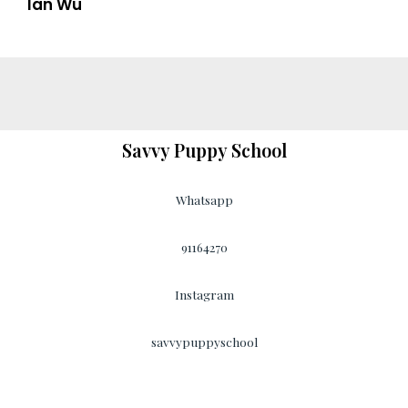
Ian Wu
Savvy Puppy School
Whatsapp
91164270
Instagram
savvypuppyschool