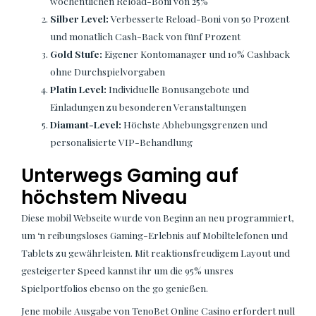
wöchentlichen Reload-Boni von 25%
Silber Level:
Verbesserte Reload-Boni von 50 Prozent
und monatlich Cash-Back von fünf Prozent
Gold Stufe:
Eigener Kontomanager und 10% Cashback
ohne Durchspielvorgaben
Platin Level:
Individuelle Bonusangebote und
Einladungen zu besonderen Veranstaltungen
Diamant-Level:
Höchste Abhebungsgrenzen und
personalisierte VIP-Behandlung
Unterwegs Gaming auf
höchstem Niveau
Diese mobil Webseite wurde von Beginn an neu programmiert,
um ‘n reibungsloses Gaming-Erlebnis auf Mobiltelefonen und
Tablets zu gewährleisten. Mit reaktionsfreudigem Layout und
gesteigerter Speed kannst ihr um die 95% unsres
Spielportfolios ebenso on the go genießen.
Jene mobile Ausgabe von TenoBet Online Casino erfordert null