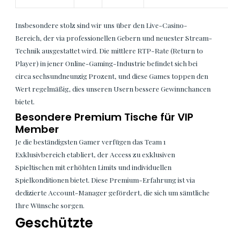
Insbesondere stolz sind wir uns über den Live-Casino-
Bereich, der via professionellen Gebern und neuester Stream-
Technik ausgestattet wird. Die mittlere RTP-Rate (Return to
Player) in jener Online-Gaming-Industrie befindet sich bei
circa sechsundneunzig Prozent, und diese Games toppen den
Wert regelmäßig, dies unseren Usern bessere Gewinnchancen
bietet.
Besondere Premium Tische für VIP
Member
Je die beständigsten Gamer verfügen das Team 1
Exklusivbereich etabliert, der Access zu exklusiven
Spieltischen mit erhöhten Limits und individuellen
Spielkonditionen bietet. Diese Premium-Erfahrung ist via
dedizierte Account-Manager gefördert, die sich um sämtliche
Ihre Wünsche sorgen.
Geschützte