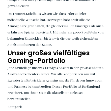
gewährleisten.
Im TenoBet Spielhaus wissen wir, dass jeder Spieler
individuelle Wünsche hat. Deswegen haben wir alle die
Atmosphäre geschaffen, die gleichermaßen Einsteiger als auch
erfahrene Spieler begeistert. Mit mehr als 3.000 Spieltiteln von
bekannten Entwicklern bieten wir die der weitreichendsten
Spielsammlungen der Szene.
Unser großes vielfältiges
Gaming-Portfolio
Jene Grundlage unseres Erfolges basiert in der gewissenhaften
Auswahl exzellenter Games. Wir alle kooperieren nur mit
lizenzierten Entwicklern gemeinsam, die für deren Innovation
und Fairness bekannt gelten. Dieser Portfolio ist fortlaufend
erweitert, um Ihnen stets die aktuellsten Releases
bereitzustellen.
Kategorie