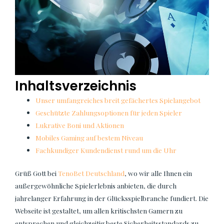
Inhaltsverzeichnis
Unser umfangreiches breit gefächertes Spielangebot
Geschützte Zahlungsoptionen für jeden Spieler
Lukrative Boni und Aktionen
Mobiles Gaming auf bestem Niveau
Fachkundiger Kundendienst rund um die Uhr
Grüß Gott bei
TenoBet Deutschland
, wo wir alle Ihnen ein
außergewöhnliche Spielerlebnis anbieten, die durch
jahrelanger Erfahrung in der Glücksspielbranche fundiert. Die
Webseite ist gestaltet, um allen kritischsten Gamern zu
entsprechen und gleichzeitig beste Sicherheitsstandards zu