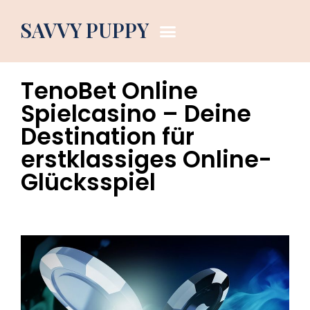
Dog Blog
SAVVY PUPPY
May 28, 2026
3:23 pm
TenoBet Online
Spielcasino – Deine
Destination für
erstklassiges Online-
Glücksspiel