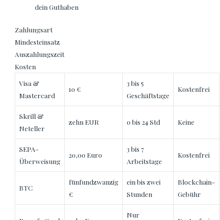
dein Guthaben
Zahlungsart
Mindesteinsatz
Auszahlungszeit
Kosten
Visa &
3 bis 5
10 €
Kostenfrei
Mastercard
Geschäftstage
Skrill &
zehn EUR
0 bis 24 Std
Keine
Neteller
SEPA-
3 bis 7
20,00 Euro
Kostenfrei
Überweisung
Arbeitstage
fünfundzwanzig
ein bis zwei
Blockchain-
BTC
€
Stunden
Gebühr
Nur