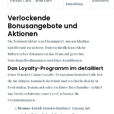
Paysafe Card
zehn Euro
Kostenfrei
Einzahlung
Verlockende
Bonusangebote und
Aktionen
Die Bonusstruktur ward konzipiert, um nachhaltige
Spielfreude zu sichern. Unterschiedlich zu etliche
Mitbewerber fokussieren das Team auf gerechte
Durchspielbedingungen und klare Konditionen.
Das Loyalty-Programm im detailliert
Jenes TenoBet Casino Loyalty-Programm honoriert alle Bet,
die Sie tätigen. Sammelt du Points und wechseln du jene in
Freirunden, Bonuscash oder exclusive Merchandise-Artikel
um. Desto erhabener euer Level, je besser die
Vergünstigungen.
Bronze-Level:
Standardmäßiger Zugang mit