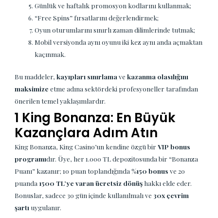
Günlük ve haftalık promosyon kodlarını kullanmak;
“Free Spins” fırsatlarını değerlendirmek;
Oyun oturumlarını sınırlı zaman dilimlerinde tutmak;
Mobil versiyonda aynı oyunu iki kez aynı anda açmaktan
kaçınmak.
Bu maddeler,
kayıpları sınırlama
ve
kazanma olasılığını
maksimize
etme adına sektördeki profesyoneller tarafından
önerilen temel yaklaşımlardır.
1 King Bonanza: En Büyük
Kazançlara Adım Atın
King Bonanza, King Casino’un kendine özgü bir
VIP bonus
programı
dır. Üye, her 1.000 TL depozitosunda bir “Bonanza
Puanı” kazanır; 10 puan toplandığında
%150 bonus
ve 20
puanda
1500 TL’ye varan ücretsiz dönüş
hakkı elde eder.
Bonuslar, sadece 30 gün içinde kullanılmalı ve
30x çevrim
şartı
uygulanır.