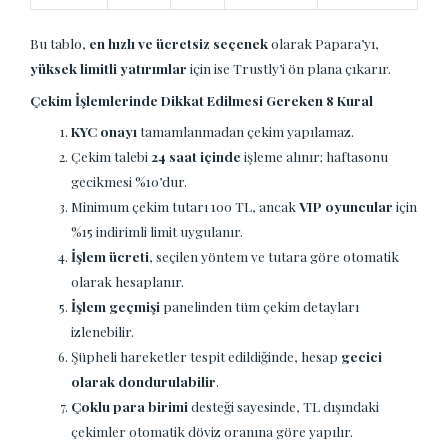
Bu tablo,
en hızlı ve ücretsiz seçenek
olarak Papara’yı,
yüksek limitli yatırımlar
için ise Trustly’i ön plana çıkarır.
Çekim İşlemlerinde Dikkat Edilmesi Gereken 8 Kural
KYC onayı
tamamlanmadan çekim yapılamaz.
Çekim talebi
24 saat içinde
işleme alınır; haftasonu
gecikmesi %10’dur.
Minimum çekim tutarı 100 TL, ancak
VIP oyuncular
için
%15 indirimli limit uygulanır.
İşlem ücreti
, seçilen yöntem ve tutara göre otomatik
olarak hesaplanır.
İşlem geçmişi
panelinden tüm çekim detayları
izlenebilir.
Şüpheli hareketler tespit edildiğinde, hesap
gecici
olarak dondurulabilir
.
Çoklu para birimi
desteği sayesinde, TL dışındaki
çekimler otomatik döviz oranına göre yapılır.