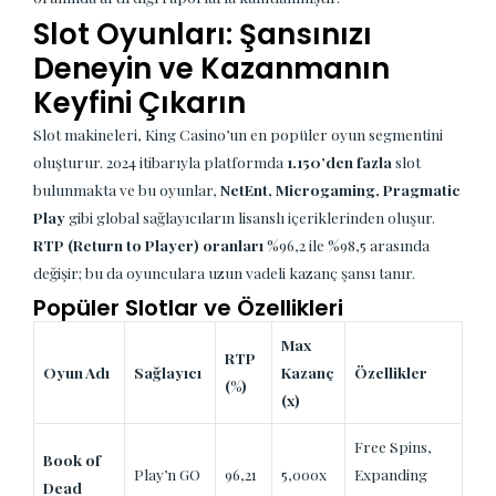
Slot Oyunları: Şansınızı
Deneyin ve Kazanmanın
Keyfini Çıkarın
Slot makineleri, King Casino’un en popüler oyun segmentini
oluşturur. 2024 itibarıyla platformda
1.150’den fazla
slot
bulunmakta ve bu oyunlar,
NetEnt, Microgaming, Pragmatic
Play
gibi global sağlayıcıların lisanslı içeriklerinden oluşur.
RTP (Return to Player) oranları
%96,2 ile %98,5 arasında
değişir; bu da oyunculara uzun vadeli kazanç şansı tanır.
Popüler Slotlar ve Özellikleri
Max
RTP
Oyun Adı
Sağlayıcı
Kazanç
Özellikler
(%)
(x)
Free Spins,
Book of
Play’n GO
96,21
5,000x
Expanding
Dead