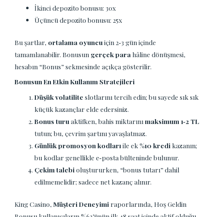
İkinci depozito bonusu: 30x
Üçüncü depozito bonusu: 25x
Bu şartlar,
ortalama oyuncu
için 2‑3 gün içinde
tamamlanabilir. Bonusun
gerçek para
hâline dönüşmesi,
hesabın “Bonus” sekmesinde açıkça gösterilir.
Bonusun En Etkin Kullanım Stratejileri
Düşük volatilite
slotlarını tercih edin; bu sayede sık sık
küçük kazançlar elde edersiniz.
Bonus turu
aktifken, bahis miktarını
maksimum 1‑2 TL
tutun; bu, çevrim şartını yavaşlatmaz.
Günlük promosyon kodları
ile ek
%10 kredi
kazanın;
bu kodlar genellikle e‑posta bülteninde bulunur.
Çekim talebi
oluştururken, “bonus tutarı” dahil
edilmemelidir; sadece net kazanç alınır.
King Casino,
Müşteri Deneyimi
raporlarında, Hoş Geldin
Bonusu kullanıcıların %63’ünün ilk 48 saat içinde aktif olduğu