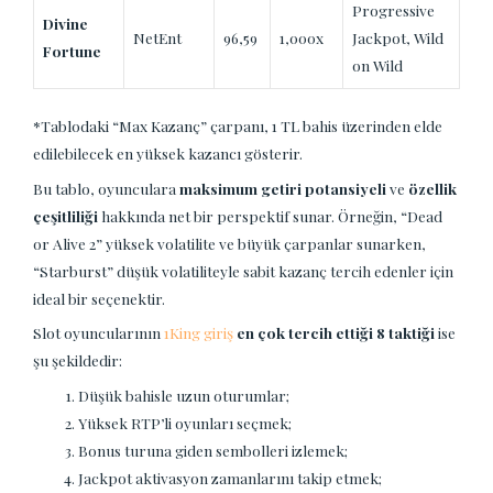
Progressive
Divine
NetEnt
96,59
1,000x
Jackpot, Wild
Fortune
on Wild
*Tablodaki “Max Kazanç” çarpanı, 1 TL bahis üzerinden elde
edilebilecek en yüksek kazancı gösterir.
Bu tablo, oyunculara
maksimum getiri potansiyeli
ve
özellik
çeşitliliği
hakkında net bir perspektif sunar. Örneğin, “Dead
or Alive 2” yüksek volatilite ve büyük çarpanlar sunarken,
“Starburst” düşük volatiliteyle sabit kazanç tercih edenler için
ideal bir seçenektir.
Slot oyuncularının
1King giriş
en çok tercih ettiği 8 taktiği
ise
şu şekildedir:
Düşük bahisle uzun oturumlar;
Yüksek RTP’li oyunları seçmek;
Bonus turuna giden sembolleri izlemek;
Jackpot aktivasyon zamanlarını takip etmek;