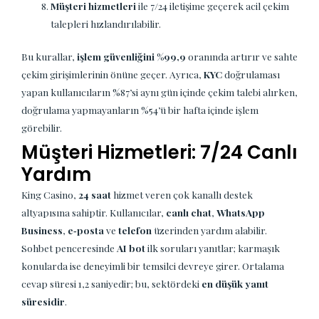
Müşteri hizmetleri
ile 7/24 iletişime geçerek acil çekim
talepleri hızlandırılabilir.
Bu kurallar,
işlem güvenliğini %99,9
oranında artırır ve sahte
çekim girişimlerinin önüne geçer. Ayrıca,
KYC
doğrulaması
yapan kullanıcıların %87’si aynı gün içinde çekim talebi alırken,
doğrulama yapmayanların %54’ü bir hafta içinde işlem
görebilir.
Müşteri Hizmetleri: 7/24 Canlı
Yardım
King Casino,
24 saat
hizmet veren çok kanallı destek
altyapısına sahiptir. Kullanıcılar,
canlı chat
,
WhatsApp
Business
,
e‑posta
ve
telefon
üzerinden yardım alabilir.
Sohbet penceresinde
AI bot
ilk soruları yanıtlar; karmaşık
konularda ise deneyimli bir temsilci devreye girer. Ortalama
cevap süresi 1,2 saniyedir; bu, sektördeki
en düşük yanıt
süresidir
.