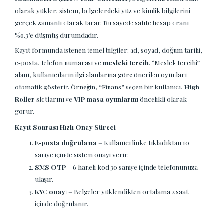
olarak yükler; sistem, belgelerdeki yüz ve kimlik bilgilerini
gerçek zamanlı olarak tarar. Bu sayede sahte hesap oranı
%0.3’e düşmüş durumdadır.
Kayıt formunda istenen temel bilgiler: ad, soyad, doğum tarihi,
e‑posta, telefon numarası ve
mesleki tercih
. “Meslek tercihi”
alanı, kullanıcıların ilgi alanlarına göre önerilen oyunları
otomatik gösterir. Örneğin, “Finans” seçen bir kullanıcı,
High
Roller
slotlarını ve
VIP masa oyunlarını
öncelikli olarak
görür.
Kayıt Sonrası Hızlı Onay Süreci
E‑posta doğrulama
– Kullanıcı linke tıkladıktan 10
saniye içinde sistem onayı verir.
SMS OTP
– 6 haneli kod 30 saniye içinde telefonunuza
ulaşır.
KYC onayı
– Belgeler yüklendikten ortalama 2 saat
içinde doğrulanır.