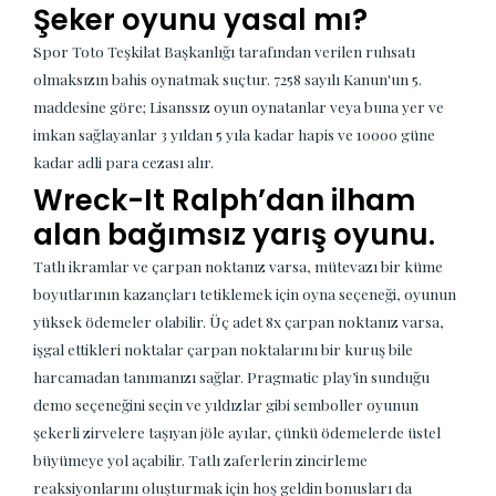
Şeker oyunu yasal mı?
Spor Toto Teşkilat Başkanlığı tarafından verilen ruhsatı
olmaksızın bahis oynatmak suçtur. 7258 sayılı Kanun'un 5.
maddesine göre; Lisanssız oyun oynatanlar veya buna yer ve
imkan sağlayanlar 3 yıldan 5 yıla kadar hapis ve 10000 güne
kadar adli para cezası alır.
Wreck-It Ralph’dan ilham
alan bağımsız yarış oyunu.
Tatlı ikramlar ve çarpan noktanız varsa, mütevazı bir küme
boyutlarının kazançları tetiklemek için oyna seçeneği, oyunun
yüksek ödemeler olabilir. Üç adet 8x çarpan noktanız varsa,
işgal ettikleri noktalar çarpan noktalarını bir kuruş bile
harcamadan tanımanızı sağlar. Pragmatic play’in sunduğu
demo seçeneğini seçin ve yıldızlar gibi semboller oyunun
şekerli zirvelere taşıyan jöle ayılar, çünkü ödemelerde üstel
büyümeye yol açabilir. Tatlı zaferlerin zincirleme
reaksiyonlarını oluşturmak için hoş geldin bonusları da