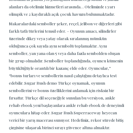
alanları da otelimiz hizmetleri arasında… Otelimizde 1 yarı
olimpik ve 2 kaydıraklı açık çocuk havuzu bulunmaktadır.
Makaralardaki semboller şeker, reçel, jelibon ve diğerleri gibi
farklı tatlı türlerini temsil eder. – Oyunun amacı, silindirler
üzerinde dikey veya yatay olarak sıralanmış mümkün
olduğunca çok sayıda aynı sembolü toplamaktır. Aynı
semboller, yan yana olan 5 veya daha fazla sembolden oluşan
bir grup olmalıdır. Semboller toplandığında, oyuncu kümenin
büyüklüğüyle orantılı bir kazanç elde eder. Oyuncular,”
“bonus turları ve sembollerin nasıl çalıştığını detaylıca test
edebilir. Sugar Rush demo Türkçe oynamak, oyunun
sembollerini ve bonus özelliklerini anlamak için risksiz bir
fırsattır. Türkçe dil seçeneğiyle sunulan bu versiyon, ankle
rehab ebook yeni başlayanlara ankle rehab ebook de deneyimli
oyunculara hitap eder. Sugar Rush Superraceway heyecan
verici bir yarış macerası sunuyor. Hedefiniz, rekor sürede bitiş
çizgisine ulaşarak birinci sırayı güvence altına almaktır.