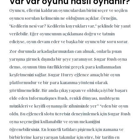
Var var oyunu nasıl oynanır?
Oyuncu, ellerini kaldıran oyunculardan birini seçer ve seçilen
oyuncu sorulan kelimenin ne olduğunu açıklar. Örneğin,
"Kedilerin nesi var? Kedilerin kuyrukları var," şeklinde bir yanıt
verilebilir. Eğer oyuncunun açıklaması doğru ve tatmin
ediciyse, oyun devam eder ve başka bir oyuncu bir soru sorar.
Zor durumda arkadaşlarımızdan can almak, onlarla puan
yarışına girmek dışında bir şeye yaramıyor. Sugar Rush oyna
demo, oyunun tüm özelliklerini gerçek para kullanmadan
keşfetmenizi sağlar. Sugar Hurry eğlence amaçlı bir oyun
platformudur ve bir para kazanma yöntemi olarak
görülmemelidir. Bir anda çıkış yapan ve oldukça iyi bir başarı
elde eden Informatiques Rush, renkli dünyası, muhteşem
müzikleri ve keyifli oynanışı ile zihnimizde yer” “eden bir oyun
oldu. Bu eğlenceli slotu ücretsiz deneyimlemek için Sugar Rush
oyna seçeneğini kullanabilir ve oyun mekaniğini
öğrenebilirsiniz. En lezzetli tatlıları pişirmek için zamana ve
birbirlerine karşı yarışan takımlar için süre, bir tarifin en