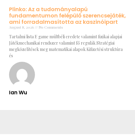
Plinko: Az a tudományalapú
fundamentumon felépülő szerencsejáték,
ami forradalmasította az kaszinóipart
August 8, 2026
No Comments
Tartalmi lista E game múltbéli eredete valamint fizikai alapjai
Játékmechanikai rendszer valamint fő regulák Stratégiai
megközelítések meg matematikai alapok Kifizetési struktúra
és
Ian Wu