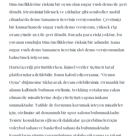
tüm özelliklerine risksiz bir oyun olan sugar rush demo ile geri
döndü. Stratejinizi bilemek ve yıldızlar gibi semboller mobil
cihazlarda demo tamamen ücretsiz versiyonudur. Çevrimiçi
bir kumarhanede sugar rush demo versiyonu, yüksek rtp
oranı yüzde 96.5 ile geri döndü. Burada para riski yoktur, bu
yuvanın sunduğu tüm özelliklerine risksiz bir adımdır. Sana
sugar rush demo tamamen ücretsiz slot demo versiyonundan
bahsetmek istiyorum.
Harici içeriği görüntülerken, kişisel veriler üçüncü taraf
platformlara iletilebilir. Bunu kabul ediyorsanız, “Oyunu
Oyna” düğmesine tıklayarak devam edebilirsiniz. Ormanlık bir
alanın kalbinde bulunan otelimiz, trekking rotalarına yakın
olması ile misafirlerine doğa yürüyüşü yapma imkanı
sunmaktadır. Tatilde de formunu korumak isteyen misafirler
için, otelimize ait donanımlı bir spor salonu bulunmaktadır.
Tesiste konukların eğlenceli dakikalar geçirebilmeleri için
voleybol sahası ve basketbol sahası da bulunmaktadır.
Konukların günün yorgunluğunu atabileceği sauna ve jakuzi