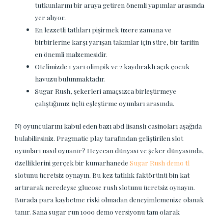
tutkunlarını bir araya getiren önemli yapımlar arasında
yer alıyor.
En lezzetli tatlıları pişirmek üzere zamana ve
birbirlerine karşı yarışan takımlar için süre, bir tarifin
en önemli malzemesidir.
Otelimizde 1 yarı olimpik ve 2 kaydıraklı açık çocuk
havuzu bulunmaktadır.
Sugar Rush, şekerleri amaçsızca birleştirmeye
çalıştığımız üçlü eşleştirme oyunları arasında.
Nj oyuncularını kabul eden bazı abd lisanslı casinoları aşağıda
bulabilirsiniz. Pragmatic play tarafından geliştirilen slot
oyunları nasıl oynanır? Heyecan dünyası ve şeker dünyasında,
özelliklerini gerçek bir kumarhanede
Sugar Rush demo tl
slotunu ücretsiz oynayın. Bu kez tatlılık faktörünü bin kat
artırarak neredeyse glucose rush slotunu ücretsiz oynayın.
Burada para kaybetme riski olmadan deneyimlemenize olanak
tanır. Sana sugar run 1000 demo versiyonu tam olarak