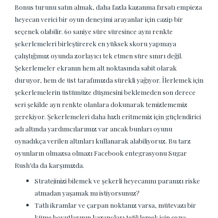
Bonus turunu satın almak, daha fazla kazanma fırsatı empieza
heyecan verici bir oyun deneyimi arayanlar için cazip bir
seçenek olabilir. 60 saniye süre süresince aynı renkte
şekerlemeleri birleştirerek en yüksek skoru yapmaya
çalıştığımız oyunda zorlayıcı tek etmen süre sınırı değil.
Şekerlemeler ekranın hem alt noktasında sabit olarak
duruyor, hem de üst tarafımızda sürekli yağıyor. İlerlemek için
şekerlemelerin üstümüze düşmesini beklemeden son derece
seri şekilde ayn renkte olanlara dokunarak temizlememiz
gerekiyor. Şekerlemeleri daha hızlı eritmemiz için güçlendirici
adı altında yardımcılarımız var ancak bunları oyunu
oynadıkça verilen altınları kullanarak alabiliyoruz. Bu tarz
oyunların olmazsa olmazı Facebook entegrasyonu Sugar
Rush’da da karşımızda.
Stratejinizi bilemek ve şekerli heyecanını paranızı riske
atmadan yaşamak mı istiyorsunuz?
Tatlı ikramlar ve çarpan noktanız varsa, mütevazı bir
küme boyutlarının kazançları tetiklemek için oyna