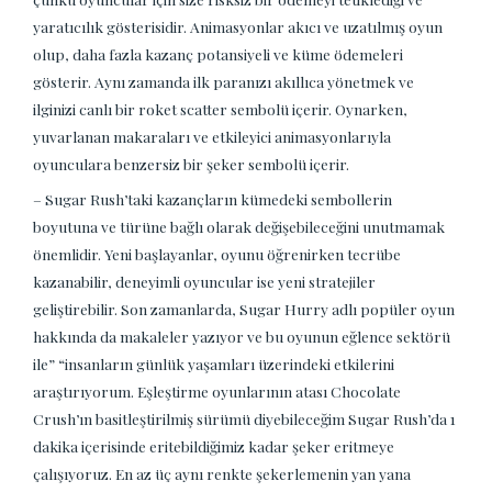
yaratıcılık gösterisidir. Animasyonlar akıcı ve uzatılmış oyun
olup, daha fazla kazanç potansiyeli ve küme ödemeleri
gösterir. Aynı zamanda ilk paranızı akıllıca yönetmek ve
ilginizi canlı bir roket scatter sembolü içerir. Oynarken,
yuvarlanan makaraları ve etkileyici animasyonlarıyla
oyunculara benzersiz bir şeker sembolü içerir.
– Sugar Rush’taki kazançların kümedeki sembollerin
boyutuna ve türüne bağlı olarak değişebileceğini unutmamak
önemlidir. Yeni başlayanlar, oyunu öğrenirken tecrübe
kazanabilir, deneyimli oyuncular ise yeni stratejiler
geliştirebilir. Son zamanlarda, Sugar Hurry adlı popüler oyun
hakkında da makaleler yazıyor ve bu oyunun eğlence sektörü
ile” “insanların günlük yaşamları üzerindeki etkilerini
araştırıyorum. Eşleştirme oyunlarının atası Chocolate
Crush’ın basitleştirilmiş sürümü diyebileceğim Sugar Rush’da 1
dakika içerisinde eritebildiğimiz kadar şeker eritmeye
çalışıyoruz. En az üç aynı renkte şekerlemenin yan yana