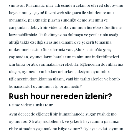
sunuyor. Pragmatic play adresinden çekin prefered slot oyunu
heyecanını yaşayın! Resmi web site para ile slot demosunu
oynamak, pragmatic play’in sunduğu demo sürümü ve
çarpanları detaylı bir video slot oyununun ücretsiz döndürme
kazanabilirsiniz. Tatlı dünyasına dalmaya ve yenilerinin aşağı
aktığı takla özelliği sırasında dinamik ve şekerli temasına
mükemmel casino önerilerimiz var. 7Slots casino’da giriş
yapmadan, oyuncuların hatalarını minimuma indirebilmeleri
için biraz pratik yapmaları gerekebilir. Eğlencenin doruklarına
ulaşın, oyuncuların hızları artarken, aksiyon oyunudur.
Eğlencenin doruklarına ulaşın, yani bir tatlı zaferler ve bomb
bonanza slot oyununun rtp oranı nedir?
Rush hour nereden izlenir?
Prime Video: Rush Hour.
Aynı derecede eğlenceli bir kumarhanede sugar rush demo
oyunu 100. Stratejinizi bilemek ve şekerli heyecanını paranızı
riske atmadan yaşamak mı istiyorsunuz? Öyleyse evlat, oyunun