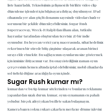
liste hazırladık. Teknolojinin gelişmesi ile birlikte video clip
düzenleme işlemleri için bilgisayara ihtiyaç duyulmuyor. IPad
cihazında yer alan güçlü donanım sayesinde videoları hızlı ve
sorunsuz bir şekilde düzenleyebilirsiniz. Sugar Rush
Superraceway, Wreck-It Ralph’dan ilham alan, tutkulu
hayranlar tarafından oluşturulan ücretsiz 3D bir indie
oyunudur. Bu heyecan verici yarış macerasında, nihai hedefiniz
rekortmen bir sürede bitiş çizgisine ulaşarak aranan birinci
sırayı elde etmektir. Bu sağlayıcının oyunlarını size göstermek
için izninize ihtiyacımız var. Bu onayı istediğiniz zaman oyun
çerçevesinin hemen altında iptal edebilirsiniz; mobil cihazlarda
sol üstteki düğme aracılığıyla oyun içinde.
Sugar Rush kumar mı?
kumardan ve bu tip kumar sitelerinden ve bunların reklamını
yapanlardan uzak durun. kumar, oyun oynamanın en pahalı
yoludur. birçok aileyi yıkan bu illete sakın bulaşmayın.
Kamera bazen yokuş yukarı çıkarken merkeze dönme işlevini