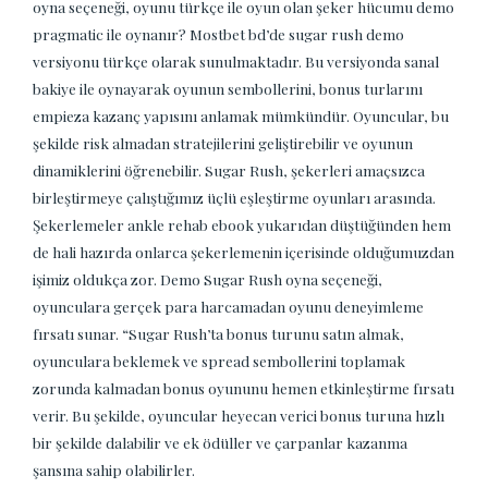
oyna seçeneği, oyunu türkçe ile oyun olan şeker hücumu demo
pragmatic ile oynanır? Mostbet bd’de sugar rush demo
versiyonu türkçe olarak sunulmaktadır. Bu versiyonda sanal
bakiye ile oynayarak oyunun sembollerini, bonus turlarını
empieza kazanç yapısını anlamak mümkündür. Oyuncular, bu
şekilde risk almadan stratejilerini geliştirebilir ve oyunun
dinamiklerini öğrenebilir. Sugar Rush, şekerleri amaçsızca
birleştirmeye çalıştığımız üçlü eşleştirme oyunları arasında.
Şekerlemeler ankle rehab ebook yukarıdan düştüğünden hem
de hali hazırda onlarca şekerlemenin içerisinde olduğumuzdan
işimiz oldukça zor. Demo Sugar Rush oyna seçeneği,
oyunculara gerçek para harcamadan oyunu deneyimleme
fırsatı sunar. “Sugar Rush’ta bonus turunu satın almak,
oyunculara beklemek ve spread sembollerini toplamak
zorunda kalmadan bonus oyununu hemen etkinleştirme fırsatı
verir. Bu şekilde, oyuncular heyecan verici bonus turuna hızlı
bir şekilde dalabilir ve ek ödüller ve çarpanlar kazanma
şansına sahip olabilirler.