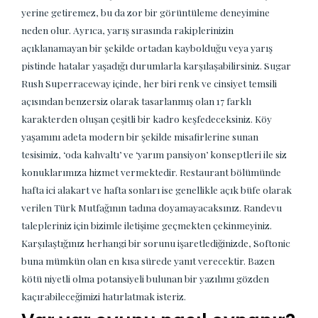
yerine getiremez, bu da zor bir görüntüleme deneyimine
neden olur. Ayrıca, yarış sırasında rakiplerinizin
açıklanamayan bir şekilde ortadan kaybolduğu veya yarış
pistinde hatalar yaşadığı durumlarla karşılaşabilirsiniz. Sugar
Rush Superraceway içinde, her biri renk ve cinsiyet temsili
açısından benzersiz olarak tasarlanmış olan 17 farklı
karakterden oluşan çeşitli bir kadro keşfedeceksiniz. Köy
yaşamını adeta modern bir şekilde misafirlerine sunan
tesisimiz, ‘oda kahvaltı’ ve ‘yarım pansiyon’ konseptleri ile siz
konuklarımıza hizmet vermektedir. Restaurant bölümünde
hafta ici alakart ve hafta sonları ise genellikle açık büfe olarak
verilen Türk Mutfağının tadına doyamayacaksınız. Randevu
talepleriniz için bizimle iletişime geçmekten çekinmeyiniz.
Karşılaştığınız herhangi bir sorunu işaretlediğinizde, Softonic
buna mümkün olan en kısa sürede yanıt verecektir. Bazen
kötü niyetli olma potansiyeli bulunan bir yazılımı gözden
kaçırabileceğimizi hatırlatmak isteriz.