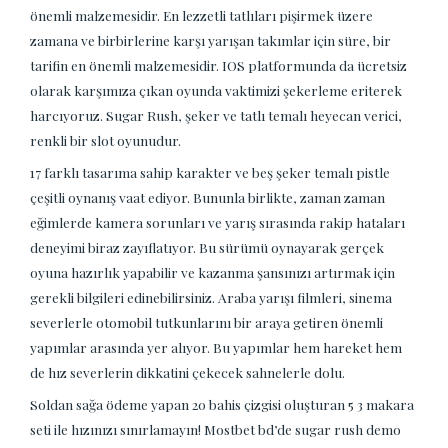
önemli malzemesidir. En lezzetli tatlıları pişirmek üzere
zamana ve birbirlerine karşı yarışan takımlar için süre, bir
tarifin en önemli malzemesidir. IOS platformunda da ücretsiz
olarak karşımıza çıkan oyunda vaktimizi şekerleme eriterek
harcıyoruz. Sugar Rush, şeker ve tatlı temalı heyecan verici,
renkli bir slot oyunudur.
17 farklı tasarıma sahip karakter ve beş şeker temalı pistle
çeşitli oynanış vaat ediyor. Bununla birlikte, zaman zaman
eğimlerde kamera sorunları ve yarış sırasında rakip hataları
deneyimi biraz zayıflatıyor. Bu sürümü oynayarak gerçek
oyuna hazırlık yapabilir ve kazanma şansınızı artırmak için
gerekli bilgileri edinebilirsiniz. Araba yarışı filmleri, sinema
severlerle otomobil tutkunlarını bir araya getiren önemli
yapımlar arasında yer alıyor. Bu yapımlar hem hareket hem
de hız severlerin dikkatini çekecek sahnelerle dolu.
Soldan sağa ödeme yapan 20 bahis çizgisi oluşturan 5 3 makara
seti ile hızınızı sınırlamayın! Mostbet bd’de sugar rush demo