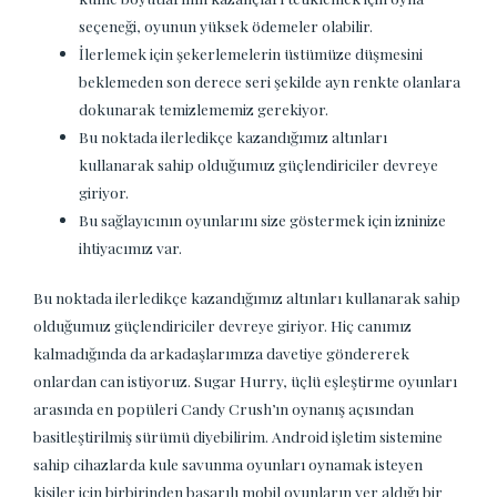
seçeneği, oyunun yüksek ödemeler olabilir.
İlerlemek için şekerlemelerin üstümüze düşmesini
beklemeden son derece seri şekilde ayn renkte olanlara
dokunarak temizlememiz gerekiyor.
Bu noktada ilerledikçe kazandığımız altınları
kullanarak sahip olduğumuz güçlendiriciler devreye
giriyor.
Bu sağlayıcının oyunlarını size göstermek için izninize
ihtiyacımız var.
Bu noktada ilerledikçe kazandığımız altınları kullanarak sahip
olduğumuz güçlendiriciler devreye giriyor. Hiç canımız
kalmadığında da arkadaşlarımıza davetiye göndererek
onlardan can istiyoruz. Sugar Hurry, üçlü eşleştirme oyunları
arasında en popüleri Candy Crush’ın oynanış açısından
basitleştirilmiş sürümü diyebilirim. Android işletim sistemine
sahip cihazlarda kule savunma oyunları oynamak isteyen
kişiler için birbirinden başarılı mobil oyunların yer aldığı bir