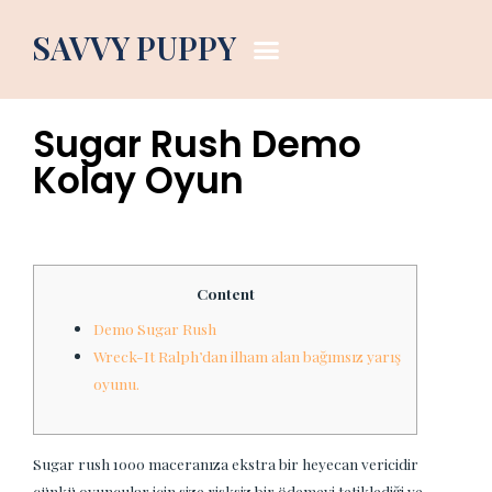
Dog Blog
SAVVY PUPPY
January 24, 2026
7:15 pm
Sugar Rush Demo
Kolay Oyun
Content
Demo Sugar Rush
Wreck-It Ralph’dan ilham alan bağımsız yarış
oyunu.
Sugar rush 1000 maceranıza ekstra bir heyecan vericidir
çünkü oyuncular için size risksiz bir ödemeyi tetiklediği ve