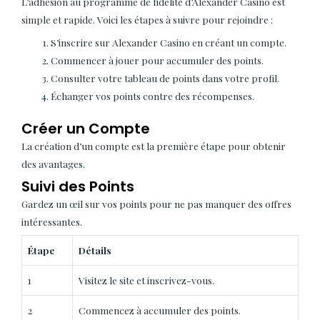
L’adhésion au programme de fidélité d’Alexander Casino est
simple et rapide. Voici les étapes à suivre pour rejoindre :
S’inscrire sur Alexander Casino en créant un compte.
Commencer à jouer pour accumuler des points.
Consulter votre tableau de points dans votre profil.
Échanger vos points contre des récompenses.
Créer un Compte
La création d’un compte est la première étape pour obtenir
des avantages.
Suivi des Points
Gardez un œil sur vos points pour ne pas manquer des offres
intéressantes.
Étape
Détails
1
Visitez le site et inscrivez-vous.
2
Commencez à accumuler des points.