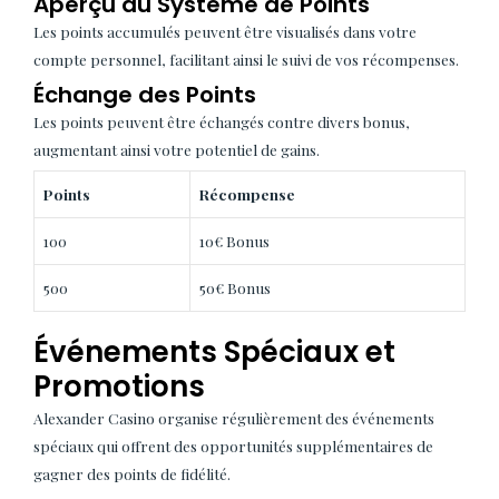
Aperçu du Système de Points
Les points accumulés peuvent être visualisés dans votre
compte personnel, facilitant ainsi le suivi de vos récompenses.
Échange des Points
Les points peuvent être échangés contre divers bonus,
augmentant ainsi votre potentiel de gains.
Points
Récompense
100
10€ Bonus
500
50€ Bonus
Événements Spéciaux et
Promotions
Alexander Casino organise régulièrement des événements
spéciaux qui offrent des opportunités supplémentaires de
gagner des points de fidélité.