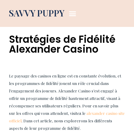
Dog Blog
SAVVY PUPPY
June 25, 2026
9:39 pm
Stratégies de Fidélité
Alexander Casino
Le paysage des casinos en ligne est en constante évolution, et
les programmes de fidélité jouent un rôle crucial dans
l’engagement des joueurs. Alexander Casino s’est engagé à
offrir un programme de fidélité hautement attractif, visant à
récompenser ses utilisateurs réguliers. Pour en savoir plus
sur les offres qui vous attendent, visitez le
alexander casino site
officiel
. Dans cet article, nous explorerons les différents
aspects de leur programme de fidélité.