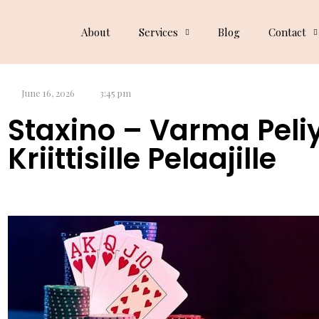
Dog Blog
About
Services
Blog
Contact
June 16, 2026
3:45 pm
Staxino – Varma Peli
Kriittisille Pelaajille