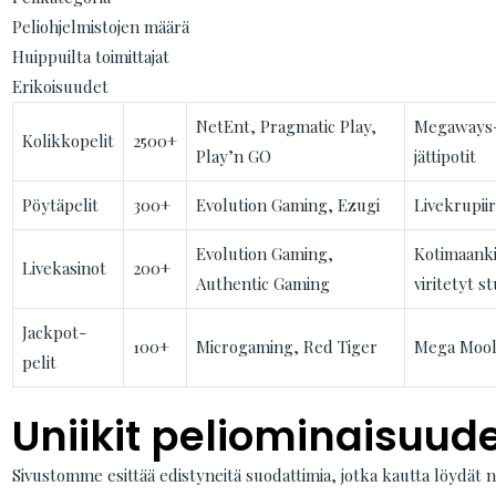
Peliohjelmistojen määrä
Huippuilta toimittajat
Erikoisuudet
NetEnt, Pragmatic Play,
Megaways-
Kolikkopelit
2500+
Play’n GO
jättipotit
Pöytäpelit
300+
Evolution Gaming, Ezugi
Livekrupii
Evolution Gaming,
Kotimaankie
Livekasinot
200+
Authentic Gaming
viritetyt s
Jackpot-
100+
Microgaming, Red Tiger
Mega Moola
pelit
Uniikit peliominaisuud
Sivustomme esittää edistyneitä suodattimia, jotka kautta löydät no