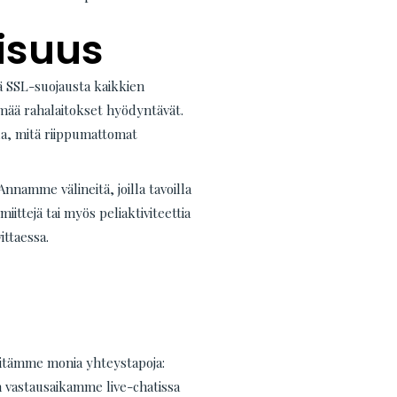
lisuus
ä SSL-suojausta kaikkien
lmää rahalaitokset hyödyntävät.
a, mitä riippumattomat
nnamme välineitä, joilla tavoilla
miittejä tai myös peliaktiviteettia
ittaessa.
sitämme monia yhteystapoja:
n vastausaikamme live-chatissa