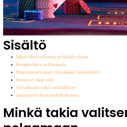
Sisältö
Miksi valitsen Staxino pelikohteeksesi
Monipuolinen pelitarjonta
Maksumenetelmät että pikaiset kotiutukset
Bonukset ning edut
Turvallisuus sekä vastuullisuus
Asiakaspalvelu ja käyttökokemus
Minkä takia valitse