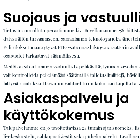
Suojaus ja vastuul
Tietosuoja on ollut operaatiomme kivi. Sovellamamme 256-bittist
datasisällön turvaamiseen, samanlainen teknologia joka järjeste
Pelitulokset määräytyvät RNG-satunnaislukugeneraattorin avull
osapuolet tarkastavat säännöllisesti.
Meillä on sitoutuminen vastuullista pelikäyttäytymisen arvoihin. A
voit kontrolloida pelielämääsi säätämällä talletuslimiittejä, häviöli
liittyviä rajoituksia. Itsesulun vaihtoehto on koko ajan tarjolla tarv
Asiakaspalvelu ja
käyttökokemus
Tukipalvelumme on jo tavoitettavissa 24 tunnin ajan suomeksi. E
livekeskustelu, sähköpostiviestit sekä puhelinpalvelu. Tavalline