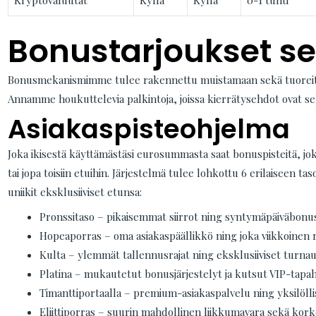
Kryptovaluutat
Kyllä
Kyllä
0-1 tunti
Bonustarjoukset s
Bonusmekanismimme tulee rakennettu muistamaan sekä tuoreita e
Annamme houkuttelevia palkintoja, joissa kierrätysehdot ovat sel
Asiakaspisteohjelma
Joka ikisestä käyttämästäsi eurosummasta saat bonuspisteitä, jok
tai jopa toisiin etuihin. Järjestelmä tulee lohkottu 6 erilaiseen tas
uniikit eksklusiiviset etunsa:
Pronssitaso – pikaisemmat siirrot ning syntymäpäiväbonu
Hopeaporras – oma asiakaspäällikkö ning joka viikkoinen 
Kulta – ylemmät tallennusrajat ning eksklusiiviset turna
Platina – mukautetut bonusjärjestelyt ja kutsut VIP-tapa
Timanttiportaalla – premium-asiakaspalvelu ning yksilöllis
Eliittiporras – suurin mahdollinen liikkumavara sekä ko