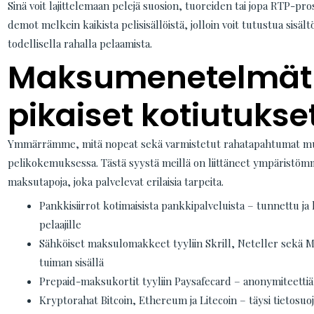
Sinä voit lajittelemaan pelejä suosion, tuoreiden tai jopa RTP-pro
demot melkein kaikista pelisisällöistä, jolloin voit tutustua sisäl
todellisella rahalla pelaamista.
Maksumenetelmät 
pikaiset kotiutukse
Ymmärrämme, mitä nopeat sekä varmistetut rahatapahtumat muod
pelikokemuksessa. Tästä syystä meillä on liittäneet ympäristömm
maksutapoja, joka palvelevat erilaisia tarpeita.
Pankkisiirrot kotimaisista pankkipalveluista – tunnettu j
pelaajille
Sähköiset maksulomakkeet tyyliin Skrill, Neteller sekä M
tuiman sisällä
Prepaid-maksukortit tyyliin Paysafecard – anonymiteettiä k
Kryptorahat Bitcoin, Ethereum ja Litecoin – täysi tietosuoja