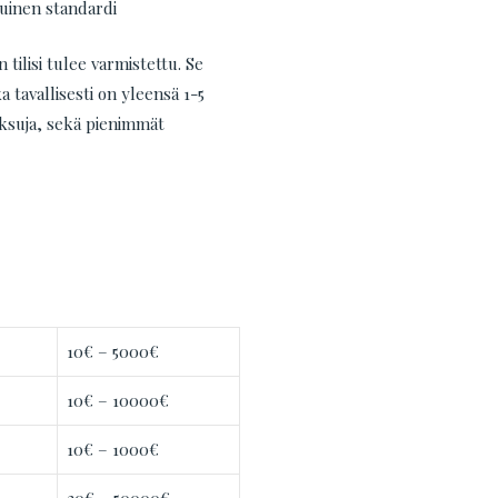
juinen standardi
 tilisi tulee varmistettu. Se
 tavallisesti on yleensä 1-5
maksuja, sekä pienimmät
10€ – 5000€
10€ – 10000€
10€ – 1000€