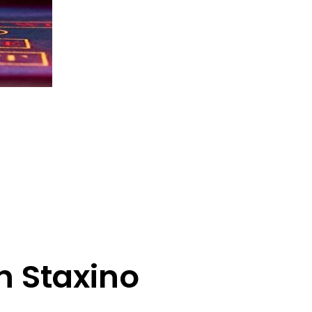
n Staxino