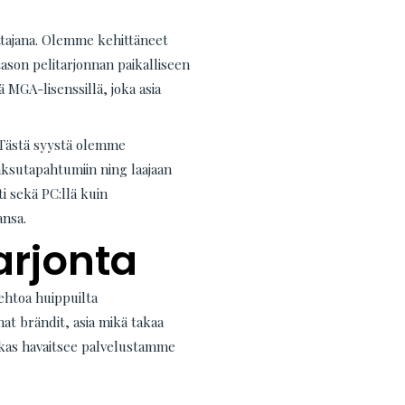
tajana. Olemme kehittäneet
tason pelitarjonnan paikalliseen
 MGA-lisenssillä, joka asia
. Tästä syystä olemme
aksutapahtumiin ning laajaan
i sekä PC:llä kuin
ansa.
arjonta
ehtoa huippuilta
at brändit, asia mikä takaa
akas havaitsee palvelustamme