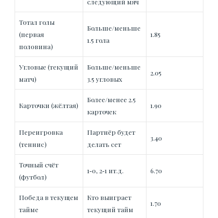
следующий мяч
Тотал голы
Больше/меньше
(первая
1.85
1.5 гола
половина)
Угловые (текущий
Больше/меньше
2.05
матч)
3.5 угловых
Более/менее 2.5
Карточки (жёлтая)
1.90
карточек
Переигровка
Партнёр будет
3.40
(теннис)
делать сет
Точный счёт
1‑0, 2‑1 ит.д.
6.70
(футбол)
Победа в текущем
Кто выиграет
1.70
тайме
текущий тайм