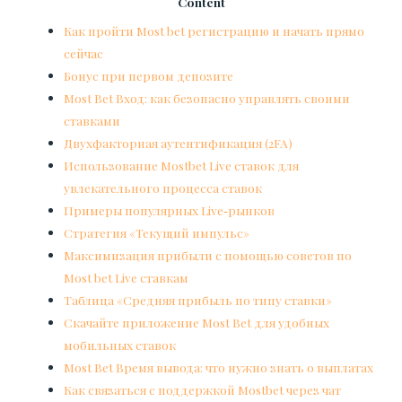
Content
Как пройти Most bet регистрацию и начать прямо
сейчас
Бонус при первом депозите
Most Bet Вход: как безопасно управлять своими
ставками
Двухфакторная аутентификация (2FA)
Использование Mostbet Live ставок для
увлекательного процесса ставок
Примеры популярных Live‑рынков
Стратегия «Текущий импульс»
Максимизация прибыли с помощью советов по
Most bet Live ставкам
Таблица «Средняя прибыль по типу ставки»
Скачайте приложение Most Bet для удобных
мобильных ставок
Most Bet Время вывода: что нужно знать о выплатах
Как связаться с поддержкой Mostbet через чат