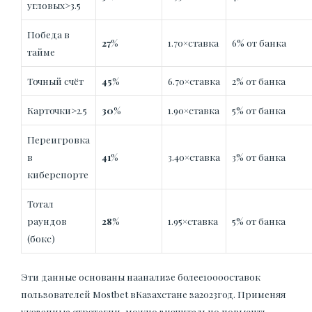
угловых>3.5
Победа в
27%
1.70×ставка
6% от банка
тайме
Точный счёт
45%
6.70×ставка
2% от банка
Карточки>2.5
30%
1.90×ставка
5% от банка
Переигровка
в
41%
3.40×ставка
3% от банка
киберспорте
Тотал
раундов
28%
1.95×ставка
5% от банка
(бокс)
Эти данные основаны наанализе более10000ставок
пользователей Mostbet вКазахстане за2023год. Применяя
указанные стратегии, можно значительно повысить