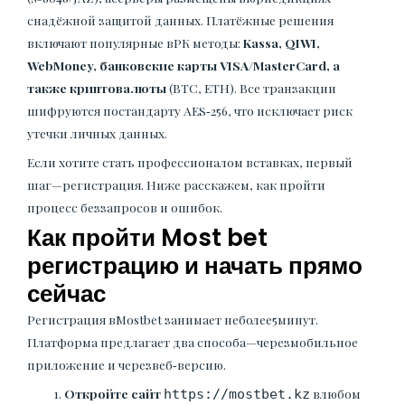
снадёжной защитой данных. Платёжные решения
включают популярные вРК методы:
Kassa, QIWI,
WebMoney, банковские карты VISA/MasterCard, а
также криптовалюты
(BTC, ETH). Все транзакции
шифруются постандарту AES‑256, что исключает риск
утечки личных данных.
Если хотите стать профессионалом вставках, первый
шаг—регистрация. Ниже расскажем, как пройти
процесс беззапросов и ошибок.
Как пройти Most bet
регистрацию и начать прямо
сейчас
Регистрация вMostbet занимает неболее5минут.
Платформа предлагает два способа—черезмобильное
приложение и черезвеб‑версию.
Откройте сайт
влюбом
https://mostbet.kz