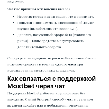
задержек.
Частые причины отклонения вывода
Несоответствие имени впаспорте и ваккаунте.
Попытка вывода суммы, превышающей лимит
в24часа (вMostbet лимит=100000KZT).
Депозит, полученный сфорс‑бета (ставки без
риска) – такие средства могут требовать
дополнительного оборота.
Следуя рекомендациям, игроки изКазахстана обычно
получают средства в течение
одного часа
при
использовании электронных кошельков.
Как связаться с поддержкой
Mostbet через чат
Поддержка Mostbet работает круглосуточно без
выходных. Самый быстрый способ –
чат в реальном
времени
на сайте или в мобильном приложении.