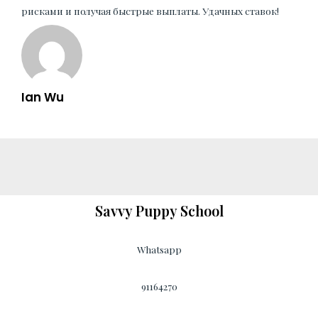
рисками и получая быстрые выплаты. Удачных ставок!
Ian Wu
Savvy Puppy School
Whatsapp
91164270