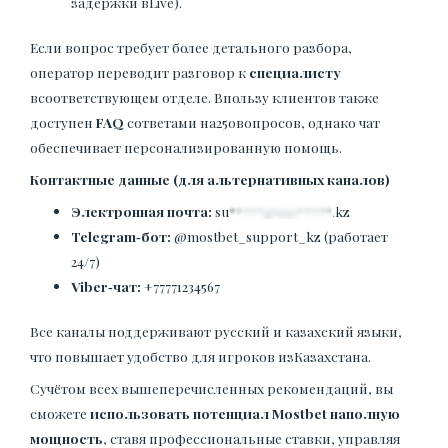
задержки вLive).
Если вопрос требует более детального разбора,
оператор переводит разговор к
специалисту
всоответствующем отделе. Впользу клиентов также
доступен
FAQ
сответами на250вопросов, однако чат
обеспечивает персонализированную помощь.
Контактные данные (для альтернативных каналов)
Электронная почта:
su*****@mo*****.kz
Telegram‑бот:
@mostbet_support_kz (работает
24/7)
Viber‑чат:
+77771234567
Все каналы поддерживают русский и казахский языки,
что повышает удобство для игроков изКазахстана.
Сучётом всех вышеперечисленных рекомендаций, вы
сможете
использовать потенциал Mostbet наполную
мощность
, ставя профессиональные ставки, управляя