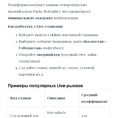
Платформа получает данные отпартнёрских
провайдеров (Opta, Betradar), что гарантирует
минимальную задержку
вобновлении.
Как работать с Live‑ставками
Войдите враздел
«Live»
наглавной странице.
Выберите событие (например, матч
«Казахстан –
Узбекистан»
пофутболу).
Откройте
овершайдер
(текущий счет, тайм,
статистика).
Сделайте ставку: напобеду, тотал, угловой,
карточки ит.д.
Примеры популярных Live‑рынков
Средний
Вид ставки
Описание
коэффициент
Кто забьёт
Следующий гол
2.10