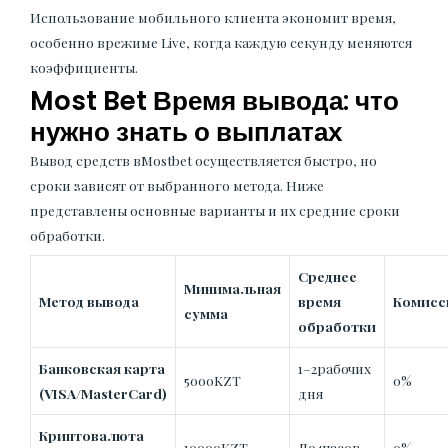
Использование мобильного клиента экономит время,
особенно врежиме Live, когда каждую секунду меняются
коэффициенты.
Most Bet Время вывода: что
нужно знать о выплатах
Вывод средств вMostbet осуществляется быстро, но
сроки зависят от выбранного метода. Ниже
представлены основные варианты и их средние сроки
обработки.
Среднее
Минимальная
Метод вывода
время
Комисс
сумма
обработки
Банковская карта
1–2рабочих
5000KZT
0%
(VISA/MasterCard)
дня
Криптовалюта
10000KZT
До4часов
0%