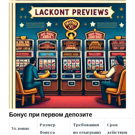
Бонус при первом депозите
Размер
Требования
Срок
Условие
бонуса
по отыгрышу
действия