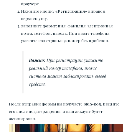
браузере.
Нажмите кнопку
«Регистрация»
вправом
верхнем углу.
Заполните форму: имя, фамилия, электронная
почта, телефон, пароль. При вводе телефона
укажите код страны+7иномер без пробелов.
Важно:
При регистрации укажите
реальный номер телефона, иначе
система может заблокировать вывод
средств.
После отправки формы вы получаете
SMS‑код
. Введите
его вполе подтверждения, и ваш аккаунт будет
активирован.