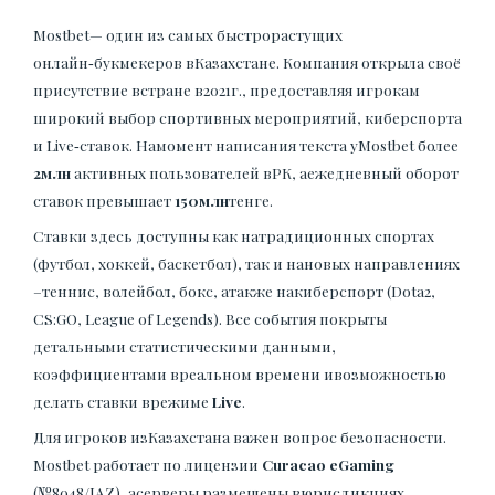
Mostbet— один из самых быстрорастущих
онлайн‑букмекеров вКазахстане. Компания открыла своё
присутствие встране в2021г., предоставляя игрокам
широкий выбор спортивных мероприятий, киберспорта
и Live‑ставок. Намомент написания текста уMostbet более
2млн
активных пользователей вРК, аежедневный оборот
ставок превышает
150млн
тенге.
Ставки здесь доступны как натрадиционных спорт­ах
(футбол, хоккей, баскетбол), так и нановых направлениях
–теннис, волейбол, бокс, атакже накиберспорт (Dota2,
CS:GO, League of Legends). Все события покрыты
детальными статистическими данными,
коэффициентами вреальном времени ивозможностью
делать ставки врежиме
Live
.
Для игроков изКазахстана важен вопрос безопасности.
Mostbet работает по лицензии
Curacao eGaming
(№8048/JAZ), асерверы размещены вюрисдикциях