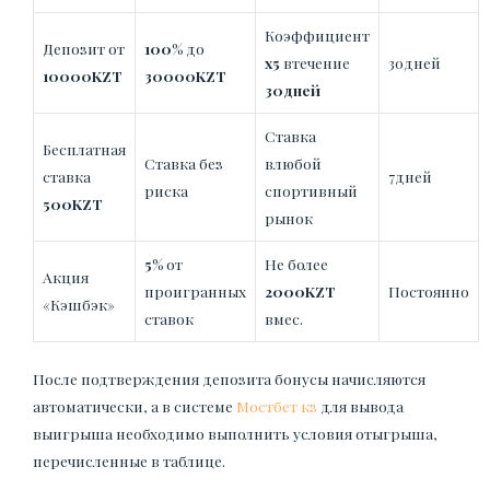
Коэффициент
Депозит от
100%
до
x5
втечение
30дней
10000KZT
30000KZT
30дней
Ставка
Бесплатная
Ставка без
влюбой
ставка
7дней
риска
спортивный
500KZT
рынок
5%
от
Не более
Акция
проигранных
2000KZT
Постоянно
«Кэшбэк»
ставок
вмес.
После подтверждения депозита бонусы начисляются
автоматически, а в системе
Мостбет кз
для вывода
выигрыша необходимо выполнить условия отыгрыша,
перечисленные в таблице.