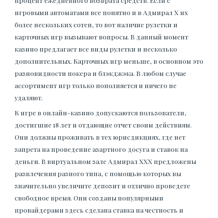
игровыми автоматами все понятно и в Адмирал Х их
более нескольких сотен, то вот наличие рулетки и
карточных игр вызывают вопросы. В данный момент
казино предлагает все виды рулетки и несколько
дополнительных. Карточных игр меньше, в основном это
разновидности покера и блэкджэка. В любом случае
ассортимент игр только пополняется и ничего не
удаляют.
К игре в онлайн-казино допускаются пользователи,
достигшие 18 лет и отдающие отчет своим действиям.
Они должны проживать в тех юрисдикциях, где нет
запрета на проведение азартного досуга и ставок на
деньги. В виртуальном зале Адмирал ХХХ предложены
развлечения разного типа, с помощью которых вы
значительно увеличите депозит и отлично проведете
свободное время. Они созданы популярными
провайдерами здесь сделана ставка на честность и