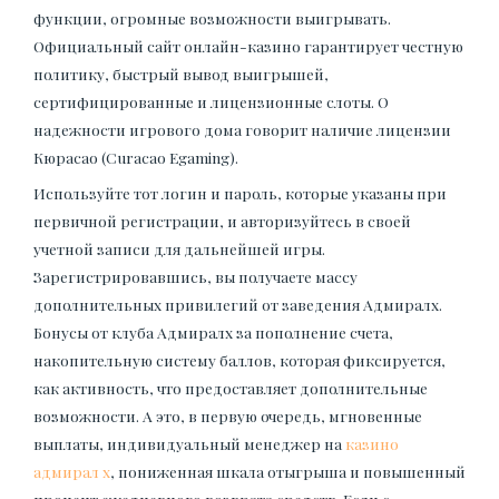
функции, огромные возможности выигрывать.
Официальный сайт онлайн-казино гарантирует честную
политику, быстрый вывод выигрышей,
сертифицированные и лицензионные слоты. О
надежности игрового дома говорит наличие лицензии
Кюрасао (Curacao Egaming).
Используйте тот логин и пароль, которые указаны при
первичной регистрации, и авторизуйтесь в своей
учетной записи для дальнейшей игры.
Зарегистрировавшись, вы получаете массу
дополнительных привилегий от заведения Адмиралх.
Бонусы от клуба Адмиралх за пополнение счета,
накопительную систему баллов, которая фиксируется,
как активность, что предоставляет дополнительные
возможности. А это, в первую очередь, мгновенные
выплаты, индивидуальный менеджер на
казино
адмирал х
, пониженная шкала отыгрыша и повышенный
процент ежедневного возврата средств. Если с