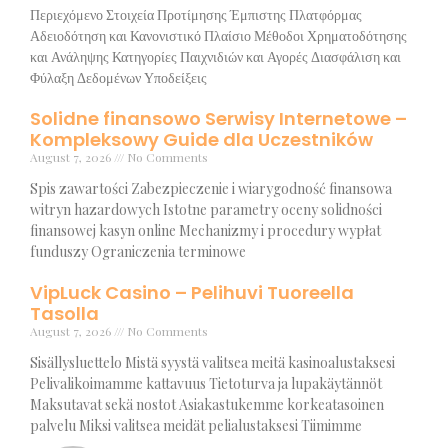
Περιεχόμενο Στοιχεία Προτίμησης Έμπιστης Πλατφόρμας
Αδειοδότηση και Κανονιστικό Πλαίσιο Μέθοδοι Χρηματοδότησης
και Ανάληψης Κατηγορίες Παιχνιδιών και Αγορές Διασφάλιση και
Φύλαξη Δεδομένων Υποδείξεις
Solidne finansowo Serwisy Internetowe –
Kompleksowy Guide dla Uczestników
August 7, 2026
No Comments
Spis zawartości Zabezpieczenie i wiarygodność finansowa
witryn hazardowych Istotne parametry oceny solidności
finansowej kasyn online Mechanizmy i procedury wypłat
funduszy Ograniczenia terminowe
VipLuck Casino – Pelihuvi Tuoreella
Tasolla
August 7, 2026
No Comments
Sisällysluettelo Mistä syystä valitsea meitä kasinoalustaksesi
Pelivalikoimamme kattavuus Tietoturva ja lupakäytännöt
Maksutavat sekä nostot Asiakastukemme korkeatasoinen
palvelu Miksi valitsea meidät pelialustaksesi Tiimimme