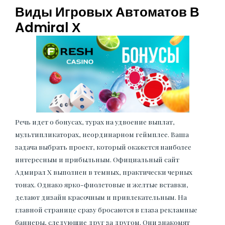
Виды Игровых Автоматов В
Admiral Х
Речь идет о бонусах, турах на удвоение выплат,
мультипликаторах, неординарном геймплее. Ваша
задача выбрать проект, который окажется наиболее
интересным и прибыльным. Официальный сайт
Адмирал Х выполнен в темных, практически черных
тонах. Однако ярко-фиолетовые и желтые вставки,
делают дизайн красочным и привлекательным. На
главной странице сразу бросаются в глаза рекламные
баннеры, следующие друг за другом. Они знакомят