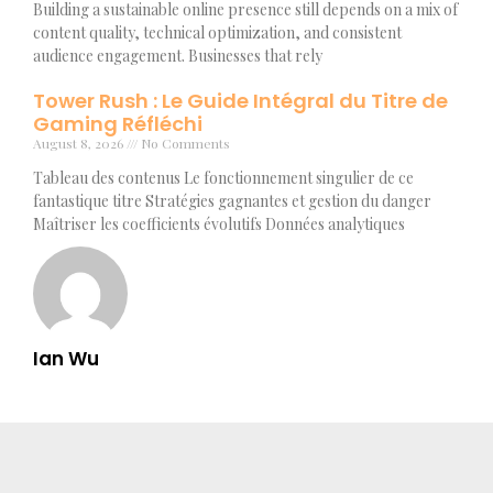
Building a sustainable online presence still depends on a mix of
content quality, technical optimization, and consistent
audience engagement. Businesses that rely
Tower Rush : Le Guide Intégral du Titre de
Gaming Réfléchi
August 8, 2026
No Comments
Tableau des contenus Le fonctionnement singulier de ce
fantastique titre Stratégies gagnantes et gestion du danger
Maîtriser les coefficients évolutifs Données analytiques
Ian Wu