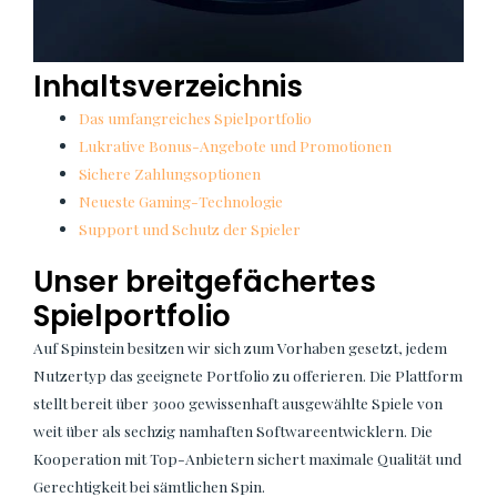
Inhaltsverzeichnis
Das umfangreiches Spielportfolio
Lukrative Bonus-Angebote und Promotionen
Sichere Zahlungsoptionen
Neueste Gaming-Technologie
Support und Schutz der Spieler
Unser breitgefächertes
Spielportfolio
Auf Spinstein besitzen wir sich zum Vorhaben gesetzt, jedem
Nutzertyp das geeignete Portfolio zu offerieren. Die Plattform
stellt bereit über 3000 gewissenhaft ausgewählte Spiele von
weit über als sechzig namhaften Softwareentwicklern. Die
Kooperation mit Top-Anbietern sichert maximale Qualität und
Gerechtigkeit bei sämtlichen Spin.