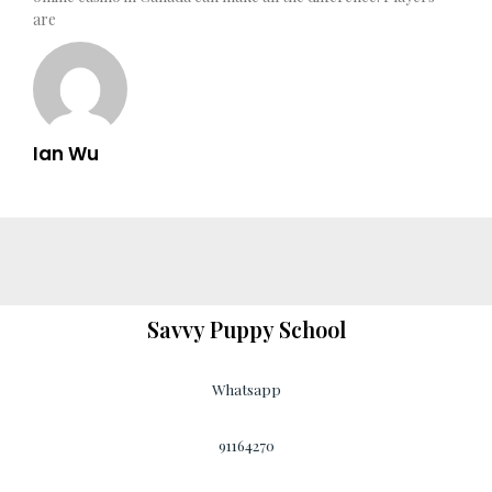
are
Ian Wu
Savvy Puppy School
Whatsapp
91164270