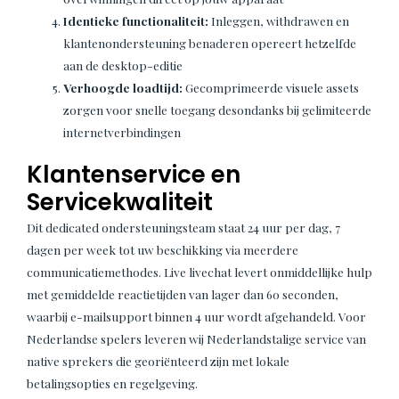
Identieke functionaliteit:
Inleggen, withdrawen en
klantenondersteuning benaderen opereert hetzelfde
aan de desktop-editie
Verhoogde loadtijd:
Gecomprimeerde visuele assets
zorgen voor snelle toegang desondanks bij gelimiteerde
internetverbindingen
Klantenservice en
Servicekwaliteit
Dit dedicated ondersteuningsteam staat 24 uur per dag, 7
dagen per week tot uw beschikking via meerdere
communicatiemethodes. Live livechat levert onmiddellijke hulp
met gemiddelde reactietijden van lager dan 60 seconden,
waarbij e-mailsupport binnen 4 uur wordt afgehandeld. Voor
Nederlandse spelers leveren wij Nederlandstalige service van
native sprekers die georiënteerd zijn met lokale
betalingsopties en regelgeving.