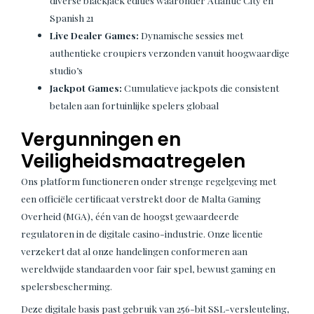
diverse blackjack edities waaronder Atlantic City en
Spanish 21
Live Dealer Games:
Dynamische sessies met
authentieke croupiers verzonden vanuit hoogwaardige
studio’s
Jackpot Games:
Cumulatieve jackpots die consistent
betalen aan fortuinlijke spelers globaal
Vergunningen en
Veiligheidsmaatregelen
Ons platform functioneren onder strenge regelgeving met
een officiële certificaat verstrekt door de Malta Gaming
Overheid (MGA), één van de hoogst gewaardeerde
regulatoren in de digitale casino-industrie. Onze licentie
verzekert dat al onze handelingen conformeren aan
wereldwijde standaarden voor fair spel, bewust gaming en
spelersbescherming.
Deze digitale basis past gebruik van 256-bit SSL-versleuteling,