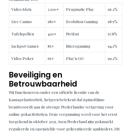
Video Slots
2.100+
Pragmatic Play
96.2%
Live Casino
180+
Evolution Gaming
98.5%
Tafelspellen
420+
NetEnt
97.8%
Jackpot Games
85+
Microgaming
94.1%
Video Poker
65+
Play’n GO
99.2%
Beveiliging en
Betrouwbaarheid
Wij functioneren onder een officiële licentie van de
Kansspelautoriteit, hetgeen betekent dat SpinoRhino
beantwoordt aan de strenge Nederlandse wetgeving voor
online gokactiviteiten. Deze vergunning werd voor het eerst
toegekend in oktober 2021, toen Nederland zijn gokmarkt
reguleerde en openstelde voor gelicentieerde aanbieders. Dit