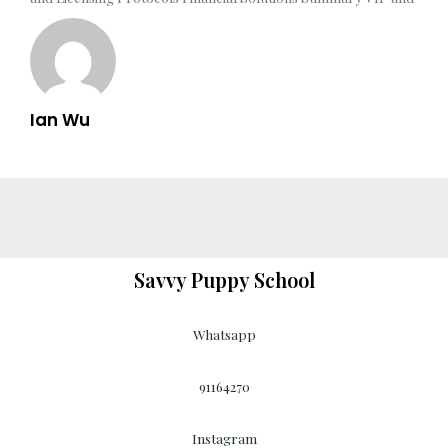
Ian Wu
Savvy Puppy School
Whatsapp
91164270
Instagram