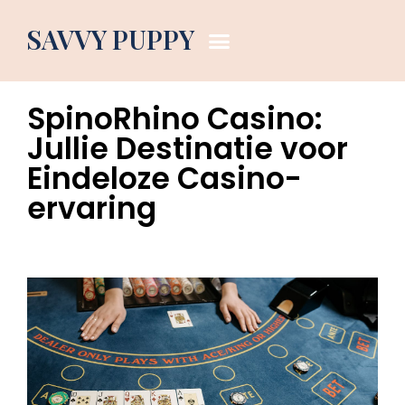
Dog Blog
SAVVY PUPPY
June 4, 2026
4:51 am
SpinoRhino Casino:
Jullie Destinatie voor
Eindeloze Casino-
ervaring