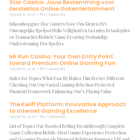
Star Casino: Jouw Bestemming voor
Eersteklas Online Gokentertainment
August 8, 2026
No Comments
Inhoudsopgave Hoe Gamers Voor Ons Kiezen Het
Omvangrijke Spelportfolio Veiligheid en Licenties Betaalopties
en Transacties Mobiele Game Ervaring Deskundige
Ondersteuning Hoe Spelers
Mr Run Casino: Your Own Entry Point
toward Premium Online Gaming Fun
August 8, 2026
No Comments
Index for Topics What Exactly Makes This Service Different
Checking Out Our Varied Gaming Selection Protected
Financial Framework Enhancing One’s Playing Value
The Kwiff Platform: Innovative Approach
to Internet Gaming Excellence
August 8, 2026
No Comments
List of Topics Our Boosted Betting Breakthrough Complete
Game Collection Mobile-First Casino Experience Protection
and Licensing Protocols Financial Solutions Summary VIP and