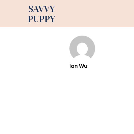
SAVVY
PUPPY
Ian Wu