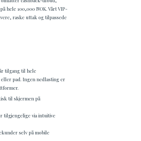
 omfatter cashback-tilbud,
på hele 100,000 NOK. Vårt VIP-
ivere, raske uttak og tilpassede
 tilgang til hele
 eller pad. Ingen nedlasting er
ttformer.
isk til skjermen på
 tilgjengelige via intuitive
sekunder selv på mobile