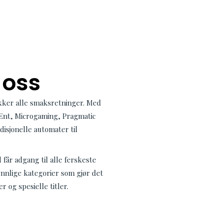
 oss
ekker alle smaksretninger. Med
etEnt, Microgaming, Pragmatic
disjonelle automater til
d får adgang til alle ferskeste
ennlige kategorier som gjør det
 og spesielle titler.