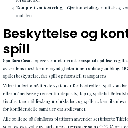
forbindelser
Komplett kontostyring
– Gjør innbetalinger, uttak og ko
mobilen
Beskyttelse og kont
spill
SpinBara Casino opererer under ei internasjonal spilllisens git
av verdens mest kjente myndigheter innen online gambling. MGA
spillerbeskyttelse, fair spill og finansiell transparens.
Vi har innført omfattende systemer for kontrollert spill som lar
eller månedsvise grenser for deposits, tap og spilletid. Selvuts
tjuefire timer til livslang utelukkelse, og spillere kan til enhve
for konfidensielle samtaler om spillevaner.
Alle spillene på SpinBaras plattform anvender sertifiserte Til
som testes jevnlig av uavhengige revisjoner som eCOGRA og iTec