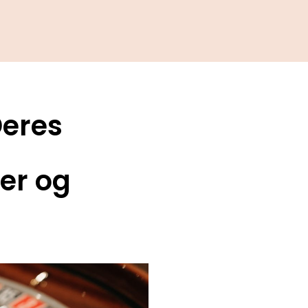
Deres
ser og