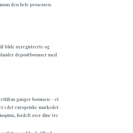
jennom den hele prosessen.
til både nyregistrerte og
 blander depositbonuser med
rettifem ganger bonusen – et
er i det europeiske markedet.
sspinn, fordelt over dine tre