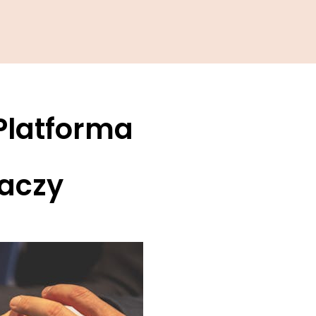
Platforma
aczy