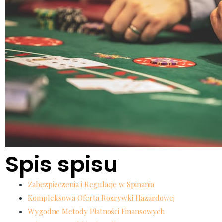
Spis spisu
Zabezpieczenia i Regulacje w Spinania
Kompleksowa Oferta Rozrywki Hazardowej
Wygodne Metody Płatności Finansowych