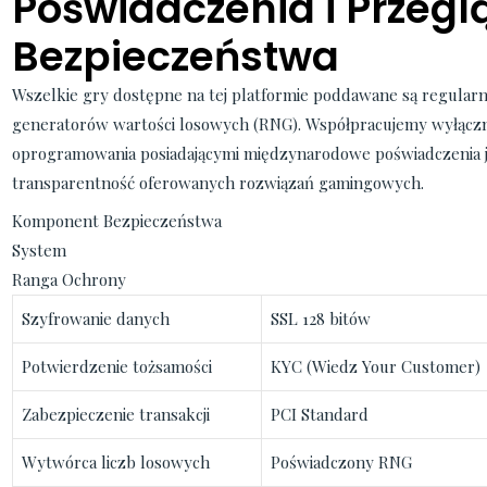
Poświadczenia i Przegl
Bezpieczeństwa
Wszelkie gry dostępne na tej platformie poddawane są regularn
generatorów wartości losowych (RNG). Współpracujemy wyłączn
oprogramowania posiadającymi międzynarodowe poświadczenia j
transparentność oferowanych rozwiązań gamingowych.
Komponent Bezpieczeństwa
System
Ranga Ochrony
Szyfrowanie danych
SSL 128 bitów
Potwierdzenie tożsamości
KYC (Wiedz Your Customer)
Zabezpieczenie transakcji
PCI Standard
Wytwórca liczb losowych
Poświadczony RNG