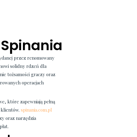
 Spinania
i wydanej przez renomowany
nowi solidny rdzeń dla
nie tożsamości graczy oraz
erowanych operacjach
, które zapewniają pełną
 klientów.
spinania.com.pl
zy oraz narzędzia
łat.