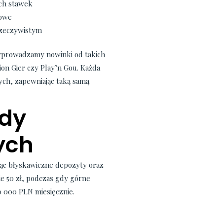
ch stawek
mowe
 rzeczywistym
i wprowadzamy nowinki od takich
on Gier czy Play’n Gou. Każda
ch, zapewniając taką samą
ody
ych
ając błyskawiczne depozyty oraz
e 50 zł, podczas gdy górne
0 000 PLN miesięcznie.