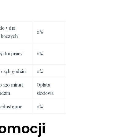
do 5 dni
0%
oboczych
-5 dni pracy
0%
o 24h godzin
0%
o 120 minut
Opłata
odzin
sieciowa
iedostępne
0%
romocji