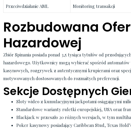
Przeciwdziałanie AML
Monitoring transakcji
Rozbudowana Ofert
Hazardowej
Zbiór Spinania posiada ponad 3,5 tysiąca tytułów od przodujący
hazardowego. Użytkownicy mogą wybierać spośród automatów w
kasynowych, rozgrywek z autentycznymi krupierami oraz specja
motywowanych dostosowanych do rozmaitych preferencji.
Sekcje Dostępnych Gie
Sloty wideo z kumulacyjnymi jackpotami osiągającymi mi
Standardowe warianty ruletki europejskiej, USA oraz fra
Blackjack w przeszło 20 różnych wersjach, w tym multiha
Poker kasynowy posiadający Caribbean Stud, Texas Hold’